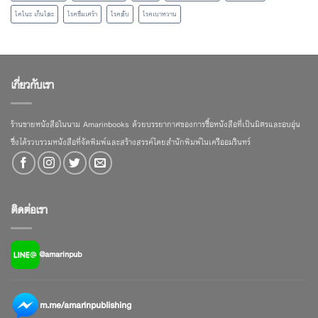
โคโนะ เก็นโตะ
โรคซึมเศร้า
โรคตับ
โรคเบาหวาน
เกี่ยวกับเรา
ร้านขายหนังสือในนาม Amarinbooks ด้วยบรรยากาศของการซื้อหนังสือที่เป็นมิตรและอบอุ่น
ซึ่งได้รวบรวมหนังสือที่จัดพิมพ์และสร้างสรรค์โดยสำนักพิมพ์ในเครืออมรินทร์
ติดต่อเรา
@amarinpub
m.me/amarinpublishing