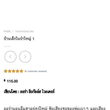
HOME
/
วรรณกรรมเยาวชน
บ้านเล็กในป่าใหญ่ 1
(
6
customer reviews)
Rated
6
5.00
฿
115.00
out of 5
based on
customer
เขียนโดย : ลอร่า อิงกัลล์ส ไวลเดอร์
ratings
ลอร่านอนลืมตาอยู่ครู่ใหญ่ ฟังเสียงซอของพ่อเบาๆ และเสียง