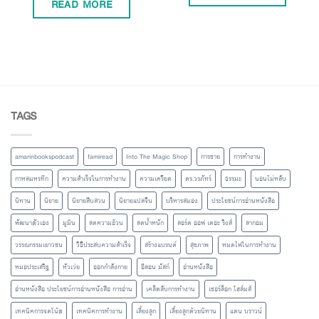
READ MORE
TAGS
amarinbookspodcast
famiread
Into The Magic Shop
การขาย
การทำงาน
กาหลมหรทึก
ความสำเร็จในการทำงาน
ความเครียด
ดร.วรภัทร์
ธรรมะ
นอนไม่หลับ
นิทาน
นิยาย
นิยายสืบสวน
นิยายแปลจีน
บริหารสมอง
ประโยชน์การอ่านหนังสือ
พัฒนาตัวเอง
มูมิน
ลดความอ้วน
ลดน้ำหนัก
ลอร์ด ออฟ เดอะ ริงส์
ลากอม
วรรณกรรมเยาวชน
วิธีประสบความสำเร็จ
สร้างแบรนด์
สุขภาพ
หมดไฟในการทำงาน
หมอประเสริฐ
หัวเว่ย
ออกกำลังกาย
อีลอน มัสก์
อ่านหนังสือ
อ่านหนังสือ ประโยชน์การอ่านหนังสือ การอ่าน
เคล็ดลับการทำงาน
เชอร์ล็อก โฮล์มส์
เทคนิคการจดโน้ต
เทคนิคการทำงาน
เลี้ยงลูก
เลี้ยงลูกด้วยนิทาน
แดน บราวน์