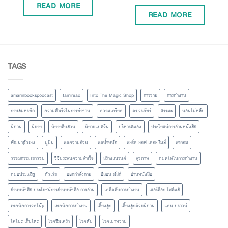
READ MORE
READ MORE
TAGS
amarinbookspodcast
famiread
Into The Magic Shop
การขาย
การทำงาน
กาหลมหรทึก
ความสำเร็จในการทำงาน
ความเครียด
ดร.วรภัทร์
ธรรมะ
นอนไม่หลับ
นิทาน
นิยาย
นิยายสืบสวน
นิยายแปลจีน
บริหารสมอง
ประโยชน์การอ่านหนังสือ
พัฒนาตัวเอง
มูมิน
ลดความอ้วน
ลดน้ำหนัก
ลอร์ด ออฟ เดอะ ริงส์
ลากอม
วรรณกรรมเยาวชน
วิธีประสบความสำเร็จ
สร้างแบรนด์
สุขภาพ
หมดไฟในการทำงาน
หมอประเสริฐ
หัวเว่ย
ออกกำลังกาย
อีลอน มัสก์
อ่านหนังสือ
อ่านหนังสือ ประโยชน์การอ่านหนังสือ การอ่าน
เคล็ดลับการทำงาน
เชอร์ล็อก โฮล์มส์
เทคนิคการจดโน้ต
เทคนิคการทำงาน
เลี้ยงลูก
เลี้ยงลูกด้วยนิทาน
แดน บราวน์
โคโนะ เก็นโตะ
โรคซึมเศร้า
โรคตับ
โรคเบาหวาน