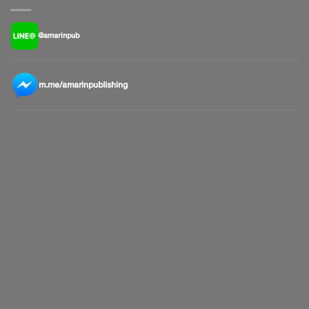
@amarinpub
m.me/amarinpublishing