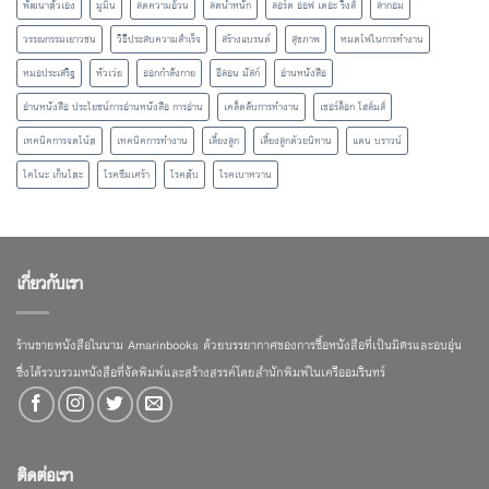
พัฒนาตัวเอง
มูมิน
ลดความอ้วน
ลดน้ำหนัก
ลอร์ด ออฟ เดอะ ริงส์
ลากอม
วรรณกรรมเยาวชน
วิธีประสบความสำเร็จ
สร้างแบรนด์
สุขภาพ
หมดไฟในการทำงาน
หมอประเสริฐ
หัวเว่ย
ออกกำลังกาย
อีลอน มัสก์
อ่านหนังสือ
อ่านหนังสือ ประโยชน์การอ่านหนังสือ การอ่าน
เคล็ดลับการทำงาน
เชอร์ล็อก โฮล์มส์
เทคนิคการจดโน้ต
เทคนิคการทำงาน
เลี้ยงลูก
เลี้ยงลูกด้วยนิทาน
แดน บราวน์
โคโนะ เก็นโตะ
โรคซึมเศร้า
โรคตับ
โรคเบาหวาน
เกี่ยวกับเรา
ร้านขายหนังสือในนาม Amarinbooks ด้วยบรรยากาศของการซื้อหนังสือที่เป็นมิตรและอบอุ่น
ซึ่งได้รวบรวมหนังสือที่จัดพิมพ์และสร้างสรรค์โดยสำนักพิมพ์ในเครืออมรินทร์
ติดต่อเรา