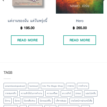
แด่งานของฉัน แด่วันพรุ่งนี้
Hero
฿
195.00
฿
265.00
READ MORE
READ MORE
TAGS
amarinbookspodcast
famiread
Into The Magic Shop
การขาย
การทำงาน
กาหลมหรทึก
ความสำเร็จในการทำงาน
ความเครียด
ดร.วรภัทร์
ธรรมะ
นอนไม่หลับ
นิทาน
นิยาย
นิยายสืบสวน
นิยายแปลจีน
บริหารสมอง
ประโยชน์การอ่านหนังสือ