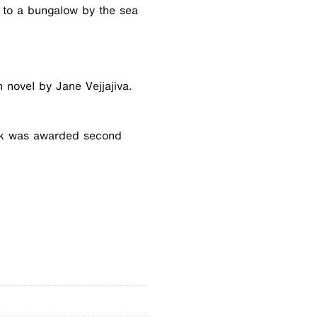
 to a bungalow by the sea
n novel by Jane Vejjajiva.
ck was awarded second