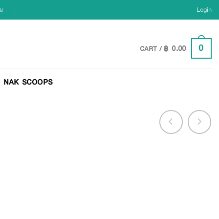
ยน
Login
฿
0.00
0
CART /
NAK SCOOPS