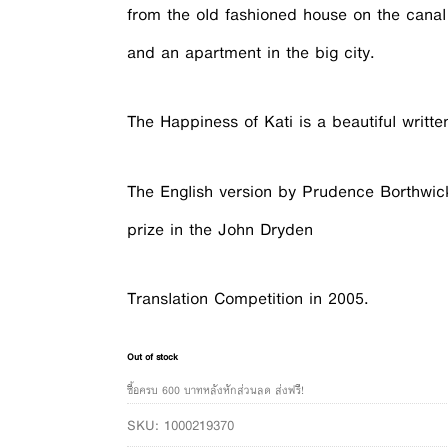
from the old fashioned house on the canal
and an apartment in the big city.
The Happiness of Kati is a beautiful writte
The English version by Prudence Borthwi
prize in the John Dryden
Translation Competition in 2005.
Out of stock
ซื้อครบ 600 บาทหลังหักส่วนลด ส่งฟรี!
SKU:
1000219370