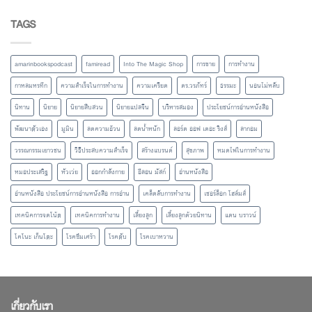
TAGS
amarinbookspodcast
famiread
Into The Magic Shop
การขาย
การทำงาน
กาหลมหรทึก
ความสำเร็จในการทำงาน
ความเครียด
ดร.วรภัทร์
ธรรมะ
นอนไม่หลับ
นิทาน
นิยาย
นิยายสืบสวน
นิยายแปลจีน
บริหารสมอง
ประโยชน์การอ่านหนังสือ
พัฒนาตัวเอง
มูมิน
ลดความอ้วน
ลดน้ำหนัก
ลอร์ด ออฟ เดอะ ริงส์
ลากอม
วรรณกรรมเยาวชน
วิธีประสบความสำเร็จ
สร้างแบรนด์
สุขภาพ
หมดไฟในการทำงาน
หมอประเสริฐ
หัวเว่ย
ออกกำลังกาย
อีลอน มัสก์
อ่านหนังสือ
อ่านหนังสือ ประโยชน์การอ่านหนังสือ การอ่าน
เคล็ดลับการทำงาน
เชอร์ล็อก โฮล์มส์
เทคนิคการจดโน้ต
เทคนิคการทำงาน
เลี้ยงลูก
เลี้ยงลูกด้วยนิทาน
แดน บราวน์
โคโนะ เก็นโตะ
โรคซึมเศร้า
โรคตับ
โรคเบาหวาน
เกี่ยวกับเรา