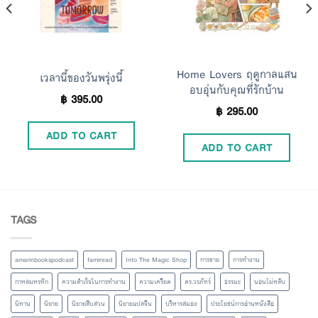
Home Lovers ฤดูกาลแสน
เวลานี้ของวันพรุ่งนี้
อบอุ่นกับคุณที่รักบ้าน
฿
395.00
฿
295.00
ADD TO CART
ADD TO CART
TAGS
amarinbookspodcast
famiread
Into The Magic Shop
การขาย
การทำงาน
กาหลมหรทึก
ความสำเร็จในการทำงาน
ความเครียด
ดร.วรภัทร์
ธรรมะ
นอนไม่หลับ
นิทาน
นิยาย
นิยายสืบสวน
นิยายแปลจีน
บริหารสมอง
ประโยชน์การอ่านหนังสือ