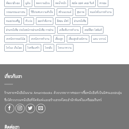
พัฒนาตัวเอง
มูมิน
ลดความอ้วน
ลดน้ำหนัก
ลอร์ด ออฟ เดอะ ริงส์
ลากอม
วรรณกรรมเยาวชน
วิธีประสบความสำเร็จ
สร้างแบรนด์
สุขภาพ
หมดไฟในการทำงาน
หมอประเสริฐ
หัวเว่ย
ออกกำลังกาย
อีลอน มัสก์
อ่านหนังสือ
อ่านหนังสือ ประโยชน์การอ่านหนังสือ การอ่าน
เคล็ดลับการทำงาน
เชอร์ล็อก โฮล์มส์
เทคนิคการจดโน้ต
เทคนิคการทำงาน
เลี้ยงลูก
เลี้ยงลูกด้วยนิทาน
แดน บราวน์
โคโนะ เก็นโตะ
โรคซึมเศร้า
โรคตับ
โรคเบาหวาน
เกี่ยวกับเรา
ร้านขายหนังสือในนาม Amarinbooks ด้วยบรรยากาศของการซื้อหนังสือที่เป็นมิตรและอบอุ่น
ซึ่งได้รวบรวมหนังสือที่จัดพิมพ์และสร้างสรรค์โดยสำนักพิมพ์ในเครืออมรินทร์
ติดต่อเรา