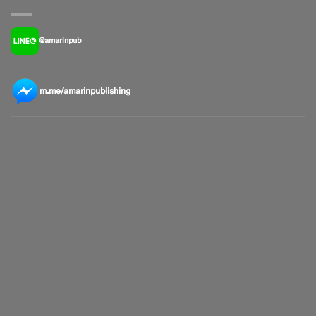
@amarinpub
m.me/amarinpublishing