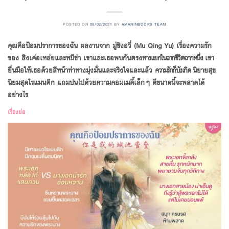
POSTED ON
08/02/2021
BY
AMARINBOOKS TEAM
คุณคือป้อมปราการของฉัน ผลงานจาก มู่ชิงอวี่ (Mu Qing Yu) เรื่องความรัก
ของ สิงเค่อเหล่ยและหมีข่า เขาและเธอพบกันตรง
ทางแยกในฉากชีวิตฉากหนึ่ง
เขา
ยื่นมือให้เธอด้วยสีหน้าท่าทางมุ่งมั่นและจริงใจและแล้ว
ความรักก็บังเกิด
นิยายสุข
นิยมสุดโรแมนติก แถมปนไปด้วยความคอมเมดี้เล็กๆ ดีขนาดนี้จะพลาดได้
อย่างไร
เรื่องย่อ