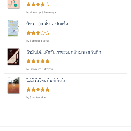
Rated
4
by sitanun pojchananupap
out of 5
บ้าน 100 ชั้น - ปกแข็ง
Rated
by Suphasa Sae-ui
out
3
of 5
ถ้ามันใช่...สักวันเราจะวนกลับมาเจอกันอีก
Rated
out
5
by BoomBim Kattaleya
of 5
ไม่มีวันไหนที่แย่เกินไป
Rated
out
5
by Som Worakant
of 5