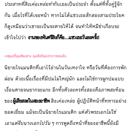
ประสาทที่สิงเค่อเหล่ยทำ
กับเธอเป็นประจำ ตั้งแต่ที่ทั้งคู่รู้จัก
กัน เมื่อไรที่ได้เจอหน้า หากไม่ได้แซวเธอสักสองสามประโยค
ก็ดูเหมือนว่าเขาจะเป็นจะตายให้ได้ จนทำให้หมีข่าเกือบจะ
เข้าใจไปว่า
งานของพันตรีสิงก็คือ…แซวเธอวันละครั้ง!
เหตุผลที่คุณต้องอ่าน คุณคือป้อมปราการของฉัน
นิยายโรแมนติกที่เอาไว้อ่านในวันเหงาใจ หรือวันที่ต้องการพัก
ผ่อน ด้วยเนื้อเรื่องที่มีปมไม่ใหญ่นัก และไม่ใช่การผูกปมแบบ
เงื่อนตายจนยากจะแกะ อีกทั้งตัวละครทั้งสองคือภาพสะท้อน
ของ
ผู้เสียสละในสองอาชีพ
สิงเค่อเหล่ย ผู้ปฏิบัติหน้าที่ทหารอย่าง
ยอดเยี่ยม แม้จะเป็นนิยายโรแมนติก แต่
ตัวพระเอกไม่ใช่
เอาแต่จีบนางเอกไปวันๆ
การพูดถึงหน้าที่ของอาชีพนี้ยังมี