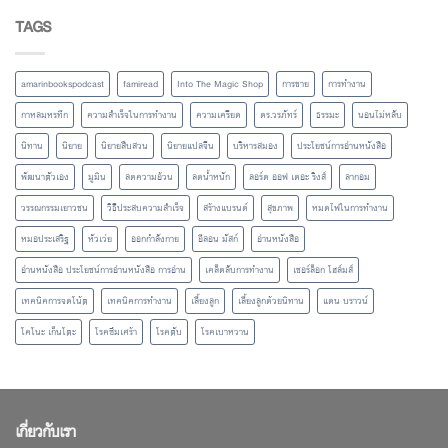
TAGS
amarinbookspodcast
famiread
Into The Magic Shop
การขาย
การทำงาน
กาหลมหรทึก
ความสำเร็จในการทำงาน
ความเครียด
ดร.วรภัทร์
ธรรมะ
นอนไม่หลับ
นิทาน
นิยาย
นิยายสืบสวน
นิยายแปลจีน
บริหารสมอง
ประโยชน์การอ่านหนังสือ
พัฒนาตัวเอง
มูมิน
ลดความอ้วน
ลดน้ำหนัก
ลอร์ด ออฟ เดอะ ริงส์
ลากอม
วรรณกรรมเยาวชน
วิธีประสบความสำเร็จ
สร้างแบรนด์
สุขภาพ
หมดไฟในการทำงาน
หมอประเสริฐ
หัวเว่ย
ออกกำลังกาย
อีลอน มัสก์
อ่านหนังสือ
อ่านหนังสือ ประโยชน์การอ่านหนังสือ การอ่าน
เคล็ดลับการทำงาน
เชอร์ล็อก โฮล์มส์
เทคนิคการจดโน้ต
เทคนิคการทำงาน
เลี้ยงลูก
เลี้ยงลูกด้วยนิทาน
แดน บราวน์
โคโนะ เก็นโตะ
โรคซึมเศร้า
โรคตับ
โรคเบาหวาน
เกี่ยวกับเรา