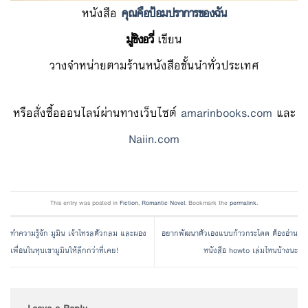
หนังสือ
คุณคือป้อมปราการของฉัน
มู่ชิงอวี่
เขียน
วางจำหน่ายตามร้านหนังสือชั้นนำทั่วประเทศ
หรือสั่งซื้อออนไลน์ผ่านทางเว็บไซต์
amarinbooks.com
และ
Naiin.com
This entry was posted in
Fiction
,
Romantic Novel
. Bookmark the
permalink
.
ทำความรู้จัก มูมิน เจ้าโทรลตัวกลม และผอง
อยากพัฒนาตัวเองแบบก้าวกระโดด ต้องอ่าน
เพื่อนในหุบเขามูมินให้ลึกกว่าที่เคย!
หนังสือ howto เล่มไหนบ้างนะ