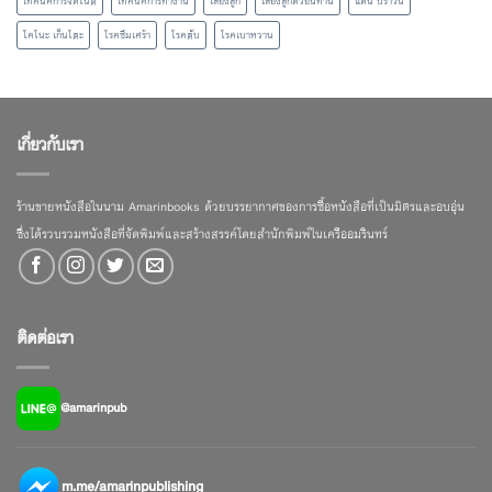
เทคนิคการจดโน้ต
เทคนิคการทำงาน
เลี้ยงลูก
เลี้ยงลูกด้วยนิทาน
แดน บราวน์
โคโนะ เก็นโตะ
โรคซึมเศร้า
โรคตับ
โรคเบาหวาน
เกี่ยวกับเรา
ร้านขายหนังสือในนาม Amarinbooks ด้วยบรรยากาศของการซื้อหนังสือที่เป็นมิตรและอบอุ่น
ซึ่งได้รวบรวมหนังสือที่จัดพิมพ์และสร้างสรรค์โดยสำนักพิมพ์ในเครืออมรินทร์
ติดต่อเรา
@amarinpub
m.me/amarinpublishing