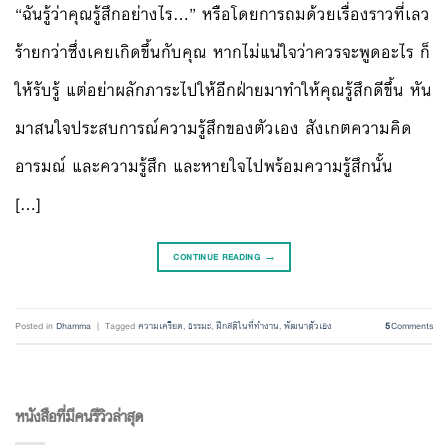
“ฉันรู้ว่าคุณรู้สึกอย่างไร…” หรือโดยการถมด้วยเรื่องราวที่เลว
ร้ายกว่าซึ่งเคยเกิดขึ้นกับคุณ หากไม่แน่ใจว่าควรจะพูดอะไร ก็
ให้รับรู้ แต่อย่าผลักภาระไปให้อีกฝ่ายมาทำให้คุณรู้สึกดีขึ้น หัน
มาสนใจประสบการณ์ความรู้สึกของตัวเอง สังเกตความคิด
อารมณ์ และความรู้สึก และหายใจไปพร้อมความรู้สึกนั้น
[…]
CONTINUE READING
→
Posted in
Dhamma
|
Tagged
ความเครียด
,
ธรรมะ
,
ฝึกสติในที่ทำงาน
,
พัฒนาตัวเอง
5
Comments
หนังสือที่มีคนรีวิวล่าสุด