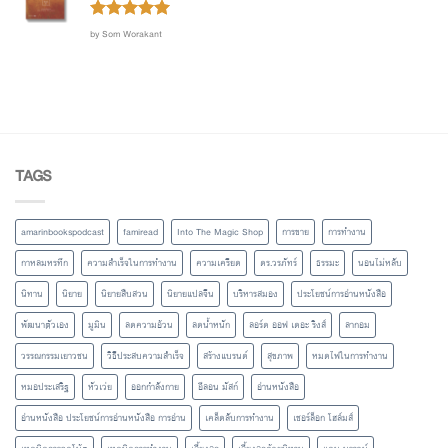
Rated
out
5
by Som Worakant
of 5
TAGS
amarinbookspodcast
famiread
Into The Magic Shop
การขาย
การทำงาน
กาหลมหรทึก
ความสำเร็จในการทำงาน
ความเครียด
ดร.วรภัทร์
ธรรมะ
นอนไม่หลับ
นิทาน
นิยาย
นิยายสืบสวน
นิยายแปลจีน
บริหารสมอง
ประโยชน์การอ่านหนังสือ
พัฒนาตัวเอง
มูมิน
ลดความอ้วน
ลดน้ำหนัก
ลอร์ด ออฟ เดอะ ริงส์
ลากอม
วรรณกรรมเยาวชน
วิธีประสบความสำเร็จ
สร้างแบรนด์
สุขภาพ
หมดไฟในการทำงาน
หมอประเสริฐ
หัวเว่ย
ออกกำลังกาย
อีลอน มัสก์
อ่านหนังสือ
อ่านหนังสือ ประโยชน์การอ่านหนังสือ การอ่าน
เคล็ดลับการทำงาน
เชอร์ล็อก โฮล์มส์