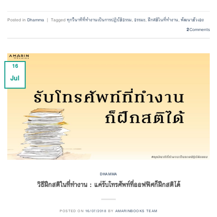
Posted in
Dhamma
|
Tagged
ทุกวินาทีที่ทำงานเป็นการปฏิบัติธรรม
,
ธรรมะ
,
ฝึกสติในที่ทำงาน
,
พัฒนาตัวเอง
2
Comments
16
Jul
DHAMMA
วิธีฝึกสติในที่ทำงาน : แค่รับโทรศัพท์ที่ออฟฟิศก็ฝึกสติได้
POSTED ON
16/07/2018
BY
AMARINBOOKS TEAM