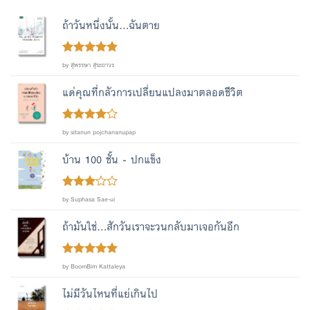
ถ้าวันหนึ่งนั้น...ฉันตาย
Rated
out
5
by สุพรรษา สุระถาวร
of 5
แด่คุณที่กลัวการเปลี่ยนแปลงมาตลอดชีวิต
Rated
4
by sitanun pojchananupap
out of 5
บ้าน 100 ชั้น - ปกแข็ง
Rated
by Suphasa Sae-ui
out
3
of 5
ถ้ามันใช่...สักวันเราจะวนกลับมาเจอกันอีก
Rated
out
5
by BoomBim Kattaleya
of 5
ไม่มีวันไหนที่แย่เกินไป