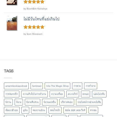
Rated
out
5
by BoomBim Kattaleya
of 5
ไม่มีวันไหนที่แย่เกินไป
Rated
out
5
by Som Worakant
of 5
TAGS
amarinbookspodcast
famiread
Into The Magic Shop
การขาย
การทำงาน
กาหลมหรทึก
ความสำเร็จในการทำงาน
ความเครียด
ดร.วรภัทร์
ธรรมะ
นอนไม่หลับ
นิทาน
นิยาย
นิยายสืบสวน
นิยายแปลจีน
บริหารสมอง
ประโยชน์การอ่านหนังสือ
พัฒนาตัวเอง
มูมิน
ลดความอ้วน
ลดน้ำหนัก
ลอร์ด ออฟ เดอะ ริงส์
ลากอม