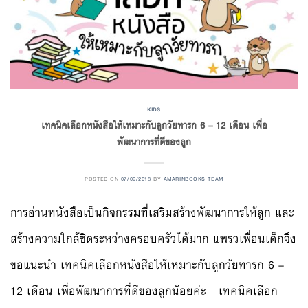
KIDS
เทคนิคเลือกหนังสือให้เหมาะกับลูกวัยทารก 6 – 12 เดือน เพื่อ
พัฒนาการที่ดีของลูก
POSTED ON
07/09/2018
BY
AMARINBOOKS TEAM
การอ่านหนังสือเป็นกิจกรรมที่เสริมสร้างพัฒนาการให้ลูก และ
สร้างความใกล้ชิดระหว่างครอบครัวได้มาก แพรวเพื่อนเด็กจึง
ขอแนะนำ เทคนิคเลือกหนังสือให้เหมาะกับลูกวัยทารก 6 –
12 เดือน เพื่อพัฒนาการที่ดีของลูกน้อยค่ะ เทคนิคเลือก