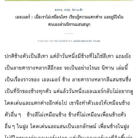
BOOK
,
KIDS
,
นิทานเด็ก
เอลเมอร์ : เมื่อเราไม่เหมือนใคร เรียนรู้ความแตกต่าง และภูมิใจใน
ตนเองผ่านนิทานแสนสนุก
POSTED ON
19/12/2019
BY
AMARINBOOKS TEAM
ปกติช้างตัวเป็นสีเทา แต่ถ้าวันหนึ่งมีช้างที่ไม่ใช่สีเทา แถมยัง
เป็นลายตารางหลากสีอีกละ จะเป็นอย่างไรนะ นิทาน เล่มนี้
เป็นเรื่องราวของ เอลเมอร์ ช้าง ลายตารางหลากสีแสนซนซึ่ง
เป็นที่รักของช้างทุกตัว แต่แล้ววันหนึ่งเอลเมอร์กลับไม่อยากดู
โดดเด่นและแตกต่างอีกต่อไป เขาจึงทำตัวเองให้เหมือนช้าง
ตัวอื่นๆ ช้างสีไม่เหมือนช้าง ช้างที่ไม่เหมือนเพื่อนช้างตัว
อื่นๆ ในฝูง โดดเด่นและแสนเป็นเอกลักษณ์ เพื่อนช้างในฝูง