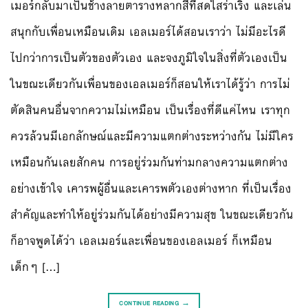
เมอร์กลับมาเป็นช้างลายตารางหลากสีที่สดใสร่าเริง และเล่น
สนุกกับเพื่อนเหมือนเดิม เอลเมอร์ได้สอนเราว่า ไม่มีอะไรดี
ไปกว่าการเป็นตัวของตัวเอง และจงภูมิใจในสิ่งที่ตัวเองเป็น
ในขณะเดียวกันเพื่อนของเอลเมอร์ก็สอนให้เราได้รู้ว่า การไม่
ตัดสินคนอื่นจากความไม่เหมือน เป็นเรื่องที่ดีแค่ไหน เราทุก
ควรล้วนมีเอกลักษณ์และมีความแตกต่างระหว่างกัน ไม่มีใคร
เหมือนกันเลยสักคน การอยู่ร่วมกันท่ามกลางความแตกต่าง
อย่างเข้าใจ เคารพผู้อื่นและเคารพตัวเองต่างหาก ที่เป็นเรื่อง
สำคัญและทำให้อยู่ร่วมกันได้อย่างมีความสุข ในขณะเดียวกัน
ก็อาจพูดได้ว่า เอลเมอร์และเพื่อนของเอลเมอร์ ก็เหมือน
เด็กๆ […]
CONTINUE READING
→