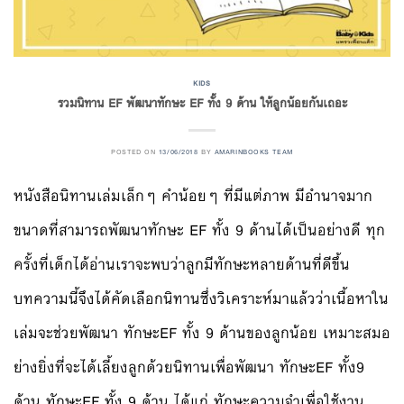
KIDS
รวมนิทาน EF พัฒนาทักษะ EF ทั้ง 9 ด้าน ให้ลูกน้อยกันเถอะ
POSTED ON
13/06/2018
BY
AMARINBOOKS TEAM
หนังสือนิทานเล่มเล็กๆ คำน้อยๆ ที่มีแต่ภาพ มีอำนาจมาก
ขนาดที่สามารถพัฒนาทักษะ EF ทั้ง 9 ด้านได้เป็นอย่างดี ทุก
ครั้งที่เด็กได้อ่านเราจะพบว่าลูกมีทักษะหลายด้านที่ดีขึ้น
บทความนี้จึงได้คัดเลือกนิทานซึ่งวิเคราะห์มาแล้วว่าเนื้อหาใน
เล่มจะช่วยพัฒนา ทักษะEF ทั้ง 9 ด้านของลูกน้อย เหมาะสมอ
ย่างยิ่งที่จะได้เลี้ยงลูกด้วยนิทานเพื่อพัฒนา ทักษะEF ทั้ง9
ด้าน ทักษะEF ทั้ง 9 ด้าน ได้แก่ ทักษะความจำเพื่อใช้งาน