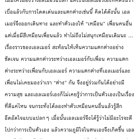
ไม่มีใครมองว่าเอลเมอร์แปลก แต่เป็นเอลเมอร์เองที่คิดขึ้นว่า
เบื่อแล้วกับการโดดเด่นและแตกต่างเช่นนี้ คิดได้ดังนั้น เอล
เมอร์จึงออกเดินทาง และทำตัวเองให้ “เหมือน” เพื่อนคนอื่น
แต่เมื่อมีสีเหมือนเพื่อนแล้ว ทำไม่ถึงไม่สนุกเหมือนเดิมนะ …
เรื่องราวของเอลเมอร์ สะท้อนให้เห็นความแตกต่างอย่าง
ชัดเจน ความแตกต่าวระหว่างเอลเมอร์กับเพื่อน ความแตก
ต่างระหว่างเพื่อนกับเอลเมอร์ ความแตกต่างที่เอลเมอร์และ
เพื่อนไม่เคยมองว่าเรา “ต่าง” กัน จึงอยู่ร่วมกันได้อย่างมี
ความสุข และเอลเมอร์เองก็ไม่เคยรู้ว่าการเป็นตัวเองเป็นเรื่อง
ที่ดีแค่ไหน จนกระทั่งได้ลองทำตัวเหมือนคนอื่นแล้วรู้สึก
อึดอัดใจแบบแปลกๆ เมื่อนั้นเอลเมอร์จึงได้รู้ว่าไม่มีอะไรจะดี
ไปกว่าการเป็นตัวเอง แล้วความภูมิใจในตนเองจึงเกิดขึ้น เอล