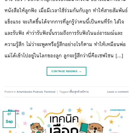
หนังสือให้ลูกฟัง เมื่อมีเวลาใช้ร่วมกันกับลูก ทำให้สายสัมพันธ์
แข็งแรง จะเกิดขึ้นได้จากการที่ลูกรู้ว่าคนนี้เป็นคนที่รัก ใส่ใจ
และรับฟัง คำว่ารับฟังนั้นรวมถึงการรับฟังในแง่อารมณ์และ
ความรู้สึก ไม่ว่าจะพูดหรือรู้สึกอย่างไรก็ตาม ทำให้เหมือนพ่อ
แม่ได้เข้าไปอยู่ในโลกของลูก ลูกจะรู้สึกว่านี่คือเซฟโซน […]
CONTINUE READING
→
Posted in
Amarinbooks Podcast
,
Famiread
|
Tagged
เลี้ยงลูกด้วยนิทาน
Leave a comment
07
Sep