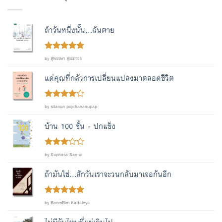
ถ้าวันหนึ่งนั้น...ฉันตาย
Rated
out
5
by สุพรรษา สุระถาวร
of 5
แด่คุณที่กลัวการเปลี่ยนแปลงมาตลอดชีวิต
Rated
4
by sitanun pojchananupap
out of 5
บ้าน 100 ชั้น - ปกแข็ง
Rated
by Suphasa Sae-ui
out
3
of 5
ถ้ามันใช่...สักวันเราจะวนกลับมาเจอกันอีก
Rated
out
5
by BoomBim Kattaleya
of 5