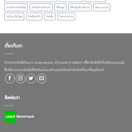
เทคนิคการจดโน้ต
เทคนิคการทำงาน
เลี้ยงลูก
เลี้ยงลูกด้วยนิทาน
แดน บราวน์
โคโนะ เก็นโตะ
โรคซึมเศร้า
โรคตับ
โรคเบาหวาน
เกี่ยวกับเรา
ร้านขายหนังสือในนาม Amarinbooks ด้วยบรรยากาศของการซื้อหนังสือที่เป็นมิตรและอบอุ่น
ซึ่งได้รวบรวมหนังสือที่จัดพิมพ์และสร้างสรรค์โดยสำนักพิมพ์ในเครืออมรินทร์
ติดต่อเรา
@amarinpub