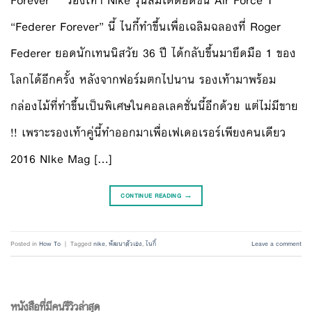
Forever” รองเท้า Nike รุ่นลิมิเต็ดอิดิชั่น Air Force 1
“Federer Forever” นี้ ไนกี้ทำขึ้นเพื่อเฉลิมฉลองที่ Roger
Federer ยอดนักเทนนิสวัย 36 ปี ได้กลับขึ้นมายึดมือ 1 ของ
โลกได้อีกครั้ง หลังจากฟอร์มตกไปนาน รองเท้ามาพร้อม
กล่องไม้ที่ทำขึ้นเป็นพิเศษในคอลเลคชั่นนี้อีกด้วย แต่ไม่มีขาย
!! เพราะรองเท้าคู่นี้ทำออกมาเพื่อเฟเดอเรอร์เพียงคนเดียว
2016 NIke Mag […]
CONTINUE READING
→
Posted in
How To
|
Tagged
nike
,
พัฒนาตัวเอง
,
ไนกี้
Leave a comment
หนังสือที่มีคนรีวิวล่าสุด