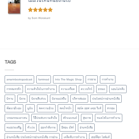
ไม่มีวันไหนที่แย่เกินไป
Rated
out
5
by Som Worakant
of 5
TAGS
amarinbookspodcast
famiread
Into The Magic Shop
การขาย
การทำงาน
กาหลมหรทึก
ความสำเร็จในการทำงาน
ความเครียด
ดร.วรภัทร์
ธรรมะ
นอนไม่หลับ
นิทาน
นิยาย
นิยายสืบสวน
นิยายแปลจีน
บริหารสมอง
ประโยชน์การอ่านหนังสือ
พัฒนาตัวเอง
มูมิน
ลดความอ้วน
ลดน้ำหนัก
ลอร์ด ออฟ เดอะ ริงส์
ลากอม
วรรณกรรมเยาวชน
วิธีประสบความสำเร็จ
สร้างแบรนด์
สุขภาพ
หมดไฟในการทำงาน
หมอประเสริฐ
หัวเว่ย
ออกกำลังกาย
อีลอน มัสก์
อ่านหนังสือ
อ่านหนังสือ ประโยชน์การอ่านหนังสือ การอ่าน
เคล็ดลับการทำงาน
เชอร์ล็อก โฮล์มส์