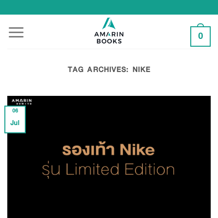
Skip
to
content
0
TAG ARCHIVES:
NIKE
06
Jul