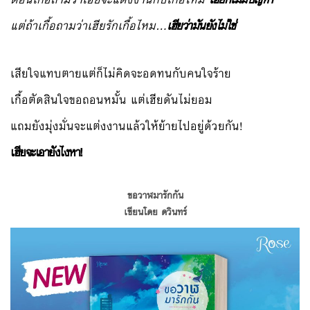
แต่ถ้าเกื้อถามว่าเฮียรักเกื้อไหม…
เฮียว่ามันยังไม่ใช่
เสียใจแทบตายแต่ก็ไม่คิดจะอดทนกับคนใจร้าย
เกื้อตัดสินใจขอถอนหมั้น แต่เฮียดันไม่ยอม
แถมยังมุ่งมั่นจะแต่งงานแล้วให้ย้ายไปอยู่ด้วยกัน!
เฮียจะเอายังไงหา!
ขอวาฬมารักกัน
เขียนโดย ดวินทร์