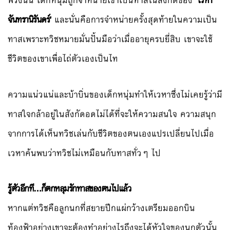
พวงนั้น เด็กหนุ่มถูกจำหน่ายเข้าเป็นทาสในสังกัดของ
‘เวหา
จันทรานิรันดร์’
และนั่นคือการจำหน่ายครั้งสุดท้ายในความเป็น
ทาสเพราะทวิชหมายมั่นปั้นมือว่าเมื่ออายุครบยี่สิบ เขาจะใช้
ชีวิตของเขาเพื่อไถ่ตัวเองเป็นไท
ความแน่วแน่และบ้าบิ่นของเด็กหนุ่มทำให้เวหาซึ่งไม่เคยรู้ว่ามี
ทาสใจกล้าอยู่ในสังกัดอดไม่ได้ที่จะให้ความสนใจ ความสนุก
จากการได้เห็นทวิชเล่นกับชีวิตของตนเองแปรเปลี่ยนไปเมื่อ
เวหาค้นพบว่าทวิชไม่เหมือนกับทาสทั่วๆ ไป
รู้ตัวอีกที…ก็ตกหลุมรักทาสของตนไปแล้ว
หากแต่ทวิชคือลูกนกที่สยายปีกแผ่กว้างเตรียมออกบิน
ท้องฟ้าอย่างเขาจะต้องทำอย่างไรถึงจะได้หัวใจของนกตัวนั้น