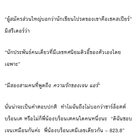
“ผู้สมัครส่วนใหญ่บอกว่านักเขียนโปรดของเขาคือเชคสเปียร์”
มิสรีเดอร์ว่า
“นักประพันธ์คนเดียวที่มีเลขทศนิยมดิวอี้ของตัวเองโดย
เฉพาะ”
“มีสองสามคนที่พูดถึง
ความรักของเจน แอร์
”
นั่นน่าจะเป็นคำตอบปกติ ทำไมฉันถึงไม่บอกว่าชาร์ล็อตต์
บร็อนเต หรือไม่ก็พี่น้องบร็อนเตคนใดคนหนึ่งนะ “ดิฉันชอบ
เจนเหมือนกันค่ะ พี่น้องบร็อนเตมีเลขเดียวกัน – 823.8”