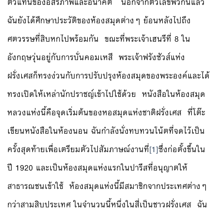
ตัวแทนของอิสรภาพและอนาคต นอกจากตัวเลขพวกนี้แล้ว
ฉันยังได้ศึกษาประวัติของห้องสมุดต่างๆ ย้อนหลังไปถึง
ศตวรรษที่สิบหกไปพร้อมกัน ขณะที่พระเจ้าเฮนรีที่ 8 ใน
อังกฤษวุ่นอยู่กับการบั่นคอมเหสี พระเจ้าฟรังซัวส์แห่ง
ฝรั่งเศสก็ทรงง่วนกับการปรับปรุงห้องสมุดของพระองค์และได้
ทรงเปิดให้เหล่านักปราชญ์เข้าไปใช้ด้วย หนังสือในห้องสมุด
หลวงแห่งนี้คือจุดเริ่มต้นของหอสมุดแห่งชาติฝรั่งเศส ที่โต๊ะ
เขียนหนังสือในห้องนอน ฉันกำลังนั่งทบทวนโน้ตที่จดไว้เป็น
ครั้งสุดท้ายเพื่อเตรียมตัวไปสัมภาษณ์งานที่
[1]
ซึ่งก่อตั้งขึ้นใน
ปี 1920 และเป็นห้องสมุดแห่งแรกในปารีสที่อนุญาตให้
สาธารณชนเข้าใช้ ห้องสมุดแห่งนี้มีสมาชิกจากประเทศต่างๆ
กว่าสามสิบประเทศ ในจำนวนนี้หนึ่งในสี่เป็นชาวฝรั่งเศส ฉัน