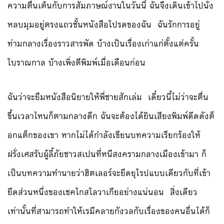
ความตื่นเต้นกับการสัมภาษณ์งานในวันนี้ ฉันจึงเดินเข้าไปนั่ง
หลบมุมอยู่ตรงแถวชั้นหนังสือโปรดของฉัน ฉันรักการอยู่
ท่ามกลางเรื่องราวสารพัด บ้างเป็นเรื่องเก่าแก่ตั้งแต่ครั้น
โบราณกาล บ้างเพิ่งตีพิมพ์เมื่อเดือนก่อน
ฉันว่าจะยืมหนังสือนิยายให้พี่ชายสักเล่ม เดี๋ยวนี้ไม่ว่าจะตื่น
ขึ้นเวลาไหนก็ตามกลางดึก ฉันจะต้องได้ยินเสียงพิมพ์ดีดดังต็
อกแต็กของเขา หากไม่ได้กำลังเขียนบทความเรียกร้องให้
ฝรั่งเศสรับผู้ลี้ภัยชาวสเปนที่หนีสงครามกลางเมืองเข้ามา ก็
เป็นบทความทำนายว่าฮิตเลอร์จะยึดยุโรปแบบเดียวกับที่เข้า
ยึดส่วนหนึ่งของเชคโกสโลวาเกียอย่างแน่นอน สิ่งเดียว
เท่านั้นที่สามารถทำให้เรมีคลายกังวลกับเรื่องของคนอื่นได้ก็