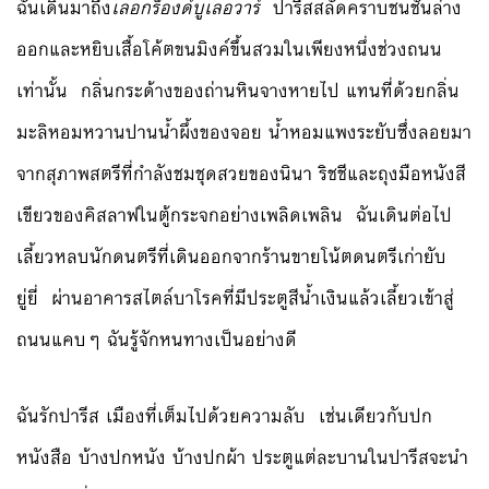
ฉันเดินมาถึง
เลอกร็องด์บูเลอวาร์
ปารีสสลัดคราบชนชั้นล่าง
ออกและหยิบเสื้อโค้ตขนมิงค์ขึ้นสวมในเพียงหนึ่งช่วงถนน
เท่านั้น กลิ่นกระด้างของถ่านหินจางหายไป แทนที่ด้วยกลิ่น
มะลิหอมหวานปานน้ำผึ้งของจอย น้ำหอมแพงระยับซึ่งลอยมา
จากสุภาพสตรีที่กำลังชมชุดสวยของนินา ริชชีและถุงมือหนังสี
เขียวของคิสลาฟในตู้กระจกอย่างเพลิดเพลิน ฉันเดินต่อไป
เลี้ยวหลบนักดนตรีที่เดินออกจากร้านขายโน้ตดนตรีเก่ายับ
ยู่ยี่ ผ่านอาคารสไตล์บาโรคที่มีประตูสีน้ำเงินแล้วเลี้ยวเข้าสู่
ถนนแคบๆ ฉันรู้จักหนทางเป็นอย่างดี
ฉันรักปารีส เมืองที่เต็มไปด้วยความลับ เช่นเดียวกับปก
หนังสือ บ้างปกหนัง บ้างปกผ้า ประตูแต่ละบานในปารีสจะนำ