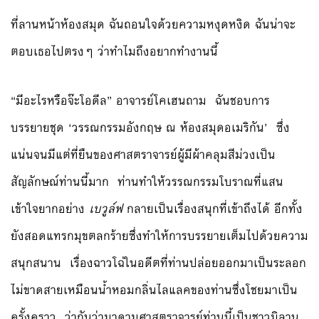
ที่ลานหน้าห้องสมุด ฉันถอนใจด้วยความหงุดหงิด ฉันน่าจะ
ตอบเธอไปตรงๆ ว่าทำไมถึงอยากทำงานนี้
“มีอะไรหรือจ๊ะโอดีล” อาจารย์โคเฮนถาม ฉันชอบการ
บรรยายชุด ‘วรรณกรรมอังกฤษ ณ ห้องสมุดอเมริกัน’ ซึ่ง
แน่นจนมีแต่ที่ยืนของศาสตราจารย์ผู้มีผ้าคลุมสีม่วงเป็น
สัญลักษณ์ท่านนี้มาก ท่านทำให้วรรณกรรมโบราณที่แสน
เข้าใจยากอย่าง
เบวูล์ฟ
กลายเป็นเรื่องสนุกที่เข้าถึงได้ อีกทั้ง
ยังสอดแทรกมุขตลกร้ายซึ่งทำให้การบรรยายเต็มไปด้วยความ
สนุกสนาน เรื่องฉาวโฉ่ในอดีตที่ท่านปล่อยออกมาเป็นระลอก
ไม่ขาดสายเหมือนน้ำหอมกลิ่นไลแลคของท่านซึ่งโชยมาเป็น
ครั้งคราว ว่ากันว่ามาดามศาสตราจารย์ท่านนี้เป็นชาวมิลาน