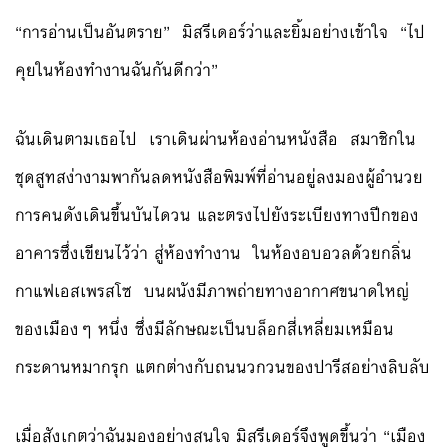
“การอ่านเป็นอันตราย” มิสรีเดอร์ว่าและยิ้มอย่างเข้าใจ “ไป
คุยในห้องทำงานฉันกันดีกว่า”
ฉันเดินตามเธอไป เราเดินผ่านห้องอ่านหนังสือ สมาชิกใน
ชุดสูทสง่างามพากันลดหนังสือพิมพ์ที่อ่านอยู่ลงมองผู้อำนวย
การคนดังเดินขึ้นบันไดวน และตรงไปยังระเบียงทางปีกของ
อาคารซึ่งเขียนไว้ว่า สู่ห้องทำงาน ในห้องอบอวลด้วยกลิ่น
กาแฟเอสเพรสโซ บนผนังมีภาพถ่ายทางอากาศขนาดใหญ่
ของเมืองๆ หนึ่ง ซึ่งมีลักษณะเป็นบล็อกสี่เหลี่ยมเหมือน
กระดานหมากรุก แตกต่างกับถนนวกวนของปารีสอย่างลิบลับ
เมื่อสังเกตว่าฉันมองอย่างสนใจ มิสรีเดอร์จึงพูดขึ้นว่า “เมือง