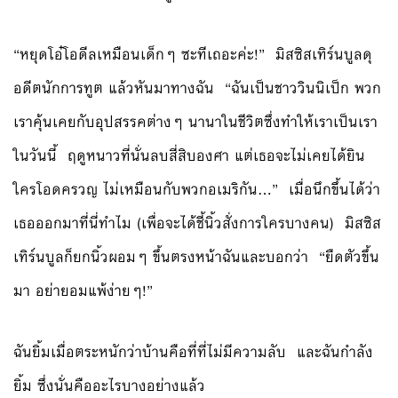
“หยุดโอ๋โอดีลเหมือนเด็กๆ ซะทีเถอะค่ะ!” มิสซิสเทิร์นบูลดุ
อดีตนักการทูต แล้วหันมาทางฉัน “ฉันเป็นชาววินนิเป็ก พวก
เราคุ้นเคยกับอุปสรรคต่างๆ นานาในชีวิตซึ่งทำให้เราเป็นเรา
ในวันนี้ ฤดูหนาวที่นั่นลบสี่สิบองศา แต่เธอจะไม่เคยได้ยิน
ใครโอดครวญ ไม่เหมือนกับพวกอเมริกัน…” เมื่อนึกขึ้นได้ว่า
เธอออกมาที่นี่ทำไม (เพื่อจะได้ชี้นิ้วสั่งการใครบางคน) มิสซิส
เทิร์นบูลก็ยกนิ้วผอมๆ ขึ้นตรงหน้าฉันและบอกว่า “ยืดตัวขึ้น
มา อย่ายอมแพ้ง่ายๆ!”
ฉันยิ้มเมื่อตระหนักว่าบ้านคือที่ที่ไม่มีความลับ และฉันกำลัง
ยิ้ม ซึ่งนั่นคืออะไรบางอย่างแล้ว