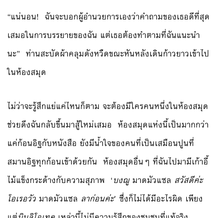
“แน่นอน! ฉันจะบอกผู้อำนวยการเองว่าคำถามของเธอดีที่สุด
เสมอในการบรรยายของฉัน แต่เธอต้องทำตามที่ฉันแนะนำ
นะ” ท่านสะบัดผ้าคลุมดังหวืดขณะหันหลังเดินก้าวยาวเข้าไป
ในห้องสมุด
ไม่ว่าจะรู้สึกแย่แค่ไหนก็ตาม จะต้องมีใครคนหนึ่งในห้องสมุด
ช่วยดึงฉันกลับขึ้นมาสู้ใหม่เสมอ ห้องสมุดแห่งนี้เป็นมากกว่า
แค่ก้อนอิฐกับหนังสือ ยังมีน้ำใจของคนที่เป็นเสมือนปูนที่
สมานอิฐทุกก้อนเข้าด้วยกัน ห้องสมุดอื่นๆ ที่ฉันไปมามีเก้าอี้
ไม้แข็งกระด้างกับความสุภาพ ‘
บงฌู
มาดมัวแซล
สวัสดีค่ะ
โอเรอวัว
มาดมัวแซล
ลาก่อนค่ะ
’ ซึ่งก็ไม่ได้มีอะไรผิด เพียง
แต่
บิบลิโอเทค
เหล่านี้ไม่มีความรู้สึกของชุมชนที่แท้จริง