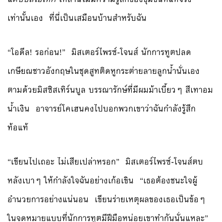
เท่านั้นเอง ที่นี่เป็นเสมือนบ้านสำหรับฉัน
“โอดีล! รอก่อน!” มิสเตอร์ไพรซ์-โจนส์ นักการทูตปลด
เกษียณชาวอังกฤษในชุดสูทติดหูกระต่ายลายลูกน้ำนั่นเอง
ตามด้วยมิสซิสเทิร์นบูล บรรณารักษ์ที่มีผมม้าเบี้ยวๆ สีเทาอม
น้ำเงิน อาจารย์โคเฮนคงไปบอกพวกเขาว่าฉันกำลังรู้สึก
ท้อแท้
“เขียนไปเถอะ ไม่เสียเปล่าหรอก” มิสเตอร์ไพรซ์-โจนส์ตบ
หลังเบาๆ ให้กำลังใจฉันอย่างเก้อเขิน “เธอต้องชนะใจผู้
อำนวยการอย่างแน่นอน เขียนร่ายเหตุผลของเธอเป็นข้อๆ
ในจดหมายแบบที่นักการทูตมีฝีมือหน่อยเขาทำกันนั่นแหละ”