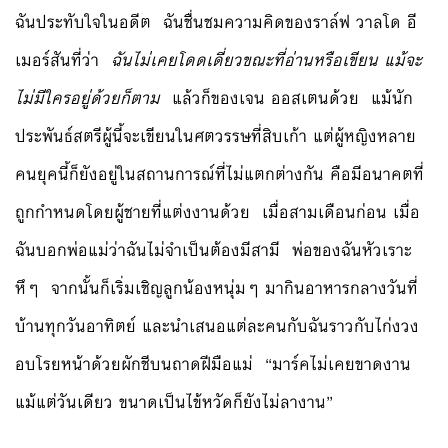
ฉันประทับใจในอดีต ฉันชื่นชมความคิดของราล์ฟ วาลโด อี
เมอร์สันที่ว่า
ฉันไม่เคยโดดเดี่ยวขณะที่อ่านหรือเขียน แม้จะ
ไม่มีใครอยู่ด้วยก็ตาม
แล้วก็ของเจน ออสเตนด้วย แม้นัก
ประพันธ์สตรีผู้นี้จะเขียนในศตวรรษที่สิบเก้า แต่ผู้หญิงหลาย
คนยุคนี้ก็ยังอยู่ในสถานการณ์ที่ไม่แตกต่างกัน คือมีอนาคตที่
ถูกกำหนดโดยผู้ชายที่แต่งงานด้วย เมื่อสามเดือนก่อน เมื่อ
ฉันบอกพ่อแม่ว่าฉันไม่จำเป็นต้องมีสามี พ่อของฉันหัวเราะ
หึๆ จากนั้นก็เริ่มเชิญลูกน้องหนุ่มๆ มากินอาหารกลางวันที่
บ้านทุกวันอาทิตย์ และนำเสนอแต่ละคนกับฉันราวกับไก่งวง
อบโรยหน้าด้วยผักชีบนถาดฝีมือแม่ “มาร์คไม่เคยขาดงาน
แม้แต่วันเดียว ขนาดเป็นไข้หวัดก็ยังไม่ลางาน”