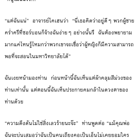
“แต่ฉันแน่” อาจารย์โคเฮนว่า “นี่เธอคิดว่าอยู่ดีๆ พวกผู้ชาย
คร่ำครึที่ซอร์บอนก็จ้างฉันง่ายๆ อย่างนั้นรึ ฉันต้องพยายาม
มากแค่ไหนรู้ไหมกว่าพวกเขาจะเชื่อว่าผู้หญิงก็มีความสามารถ
พอที่จะสอนในมหาวิทยาลัยได้”
ฉันเงยหน้ามองท่าน ก่อนหน้านี้ฉันเห็นแต่ผ้าคลุมสีม่วงของ
ท่านเท่านั้น แต่ตอนนี้ฉันเห็นประกายคมกล้าในดวงตาของ
ท่านด้วย
“ความดึงดันไม่ใช่สิ่งเลวร้ายนะจ๊ะ” ท่านพูดต่อ “แม้คุณพ่อ
ฉันจะบ่นเสมอว่าฉันเป็นคนเถียงคอเป็นเอ็นไม่เคยยอมใคร