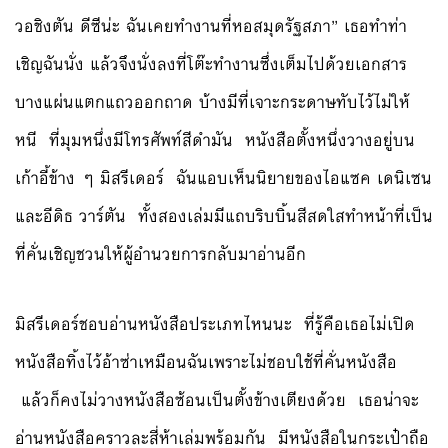
วอชิงตัน ดีซีน่ะ ฉันเคยทำงานที่หอสมุดรัฐสภา” เธอทำท่า
เชิญฉันนั่ง แล้วจึงนั่งลงที่โต๊ะทำงานซึ่งเต็มไปด้วยเอกสาร
บางแผ่นแตกแถวออกถาด บ้างมีที่เจาะกระดาษทับไว้ไม่ให้
หนี ที่มุมหนึ่งมีโทรศัพท์สีดำมัน หนังสือตั้งหนึ่งวางอยู่บน
เก้าอี้ข้าง ๆ มิสรีเดอร์ ฉันแอบเห็นนิยายของไอแซค เดนิเซน
และอีดิธ วาร์ตัน ทั้งสองเล่มมีแถบริบบิ้นสีสดใสทำหน้าที่เป็น
ที่คั่นเชิญชวนให้ผู้อำนวยการกลับมาอ่านอีก
มิสรีเดอร์ชอบอ่านหนังสือประเภทไหนนะ ที่รู้คือเธอไม่เปิด
หนังสือทิ้งไว้อ้าซ่าเหมือนฉันเพราะไม่ชอบใช้ที่คั่นหนังสือ
แล้วก็คงไม่วางหนังสือซ้อนเป็นตั้งข้างเตียงด้วย เธอน่าจะ
อ่านหนังสือคราวละสี่ห้าเล่มพร้อมกัน มีหนังสือในกระเป๋าถือ