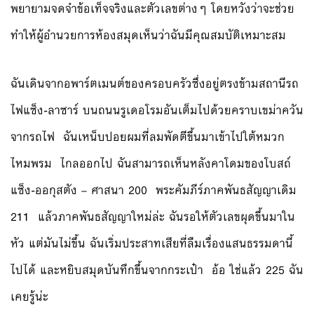
พยายามจดจำข้อเท็จจริงและตัวเลขต่างๆ โดยหวังว่าจะช่วย
ทำให้ผู้อำนวยการห้องสมุดเห็นว่าฉันมีคุณสมบัติเหมาะสม
ฉันเดินจากอพาร์ตเมนต์ของครอบครัวซึ่งอยู่ตรงข้ามสถานีรถ
ไฟแซ็ง-ลาซาร์ บนถนนรูเดอโรมอันเต็มไปด้วยคราบเขม่าควัน
จากรถไฟ ฉันเหน็บปอยผมที่ลมพัดตีขึ้นมาเข้าไปใต้หมวก
ไหมพรม ไกลออกไป ฉันสามารถเห็นหลังคาโดมของโบสถ์
แซ็ง-ออกุสตัง – ศาสนา 200 พระคัมภีร์ภาคพันธสัญญาเดิม
211 แล้วภาคพันธสัญญาใหม่ล่ะ ฉันรอให้ตัวเลขผุดขึ้นมาใน
หัว แต่มันไม่ขึ้น ฉันเริ่มประสาทเสียที่ลืมเรื่องแสนธรรมดานี้
ไปได้ และหยิบสมุดบันทึกขึ้นจากกระเป๋า อ้อ ใช่แล้ว 225 ฉัน
เคยรู้น่ะ