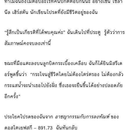
ทำไมฉันถึงไม่ตอบอะไรที่คนปกติตอบกันนะ อย่างเช่น โซลา
นีล เฮิร์สตัน นักเขียนโปรดที่ยังมีชีวิตอยู่ของฉัน
“รู้สึกเป็นเกียรติที่ได้พบคุณค่ะ” ฉันเดินไปที่ประตู รู้ตัวว่าการ
สัมภาษณ์คงจบลงเท่านี้
ขณะที่มือแตะลงบนลูกบิดกระเบื้องเคลือบ ฉันก็ได้ยินมิสรีเด
อร์พูดขึ้นว่า “กระโจนสู่ชีวิตโดยไม่ต้องไตร่ตรอง ไม่ต้องกลัว
กระแสน้ำจะนำเธอไปยังฝั่ง ซึ่งเธอจะยืนขึ้นได้อย่างปลอดภัย
อีกครั้ง”
ประโยคโปรดของฉันจาก
อาชญากรรมกับการลงทัณฑ์
ของ
ดอสโตเยฟสกี – 891.73 ฉันหันกลับ