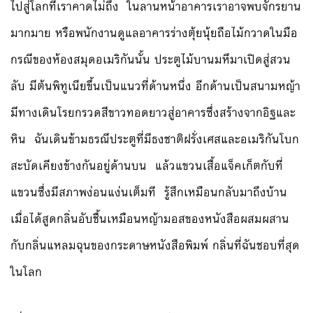
ไปสู่โลกที่เราคาดไม่ถึง ในลานหน้าอาคารเราอาจพบจักรยาน
มากมาย หรือพนักงานดูแลอาคารร่างตุ้ยนุ้ยถือไม้กวาดในมือ
กรณีของห้องสมุดอเมริกันนั้น ประตูไม้บานมหึมาเปิดสู่สวน
ลับ มีต้นพิทูเนียขึ้นเป็นแนวที่ด้านหนึ่ง อีกด้านเป็นสนามหญ้า
มีทางเดินโรยกรวดสีขาวทอดยาวสู่อาคารซึ่งสร้างจากอิฐและ
หิน ฉันเดินข้ามธรณีประตูที่มีธงชาติฝรั่งเศสและอเมริกันโบก
สะบัดเคียงข้างกันอยู่ด้านบน แล้วแขวนเสื้อแจ็คเก็ตกับที่
แขวนซึ่งมีสภาพง่อนแง่นเต็มที รู้สึกเหมือนกลับมาถึงบ้าน
เมื่อได้สูดกลิ่นอับชื้นเหมือนหญ้ามอสของหนังสือผสมผสาน
กับกลิ่นแหลมฉุนของกระดาษหนังสือพิมพ์ กลิ่นที่ฉันชอบที่สุด
ในโลก