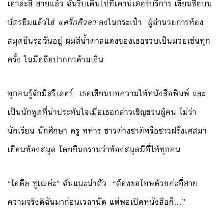
เอาล่ะสิ สายแล้ว ฉันรีบเดินไปที่เคาน์เตอร์บริการ เขียนชื่อบน
บัตรยืมแล้วใส่
แดร็กคิวลา
ลงในกระเป๋า ผู้อำนวยการห้อง
สมุดยืนรอฉันอยู่ ผมสีน้ำตาลแดงของเธอรวบเป็นมวยเช่นทุก
ครั้ง ในมือถือปากกาด้ามเงิน
ทุกคนรู้จักมิสรีเดอร์ เธอเขียนบทความให้หนังสือพิมพ์ และ
เป็นนักพูดที่น่าประทับใจเมื่อเธอกล่าวเชิญชวนผู้คน ไม่ว่า
นักเรียน นักศึกษา ครู ทหาร ชาวต่างชาติหรือชาวฝรั่งเศสมา
เยือนห้องสมุด โดยยืนกรานว่าห้องสมุดมีที่ให้ทุกคน
“โอดีล ซูเฌค่ะ” ฉันแนะนำตัว “ต้องขอโทษด้วยค่ะที่สาย
ความจริงดิฉันมาก่อนเวลานัด แต่พอเปิดหนังสือก็…”