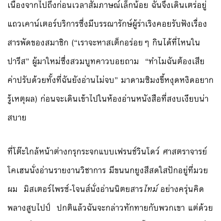
เนื่องจากไปถึงก่อนเวลาสัมภาษณ์เล็กน้อย ฉันจึงเดินเตร่อยู่
แถวเคาน์เตอร์บริการซึ่งมีบรรณารักษ์ผู้ร่าเริงคอยรับฟังเรื่อง
สารพัดของสมาชิก (“เราจะหาสเต็กอร่อยๆ กินได้ที่ไหนใน
ปารีส” ผู้มาใหม่ซึ่งสวมบูทคาวบอยถาม “ทำไมฉันต้องเสีย
ค่าปรับด้วยทั้งที่ฉันยังอ่านไม่จบ” มาดามซิมงขี้หงุดหงิดอยาก
รู้เหตุผล) ก่อนจะเดินเข้าไปในห้องอ่านหนังสือที่สงบเงียบน่า
สบาย
ที่โต๊ะใกล้หน้าต่างกรุกระจกแบบเฟรนช์วินโดว์ ศาสตราจารย์
โคเฮนนั่งอ่านรายงานวิชาการ มีขนนกยูงสีสดใสปักอยู่ที่มวย
ผม มิสเตอร์ไพรซ์-โจนส์นั่งอ่านนิตยสาร
ไทม์
อย่างครุ่นคิด
พลางสูบไปป์ ปกติแล้วฉันจะกล่าวทักทายกับพวกเขา แต่ด้วย