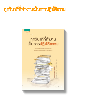
ทุกวินาทีที่ทำงานเป็นการปฏิบัติธรรม