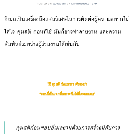
POSTED ON
06/08/2018
BY
AMARINBOOKS TEAM
อีเมลเป็นเครื่องมือแสนวิเศษในการติดต่อผู้คน แต่หากไม่
ใส่ใจ คุมสติ ตอนที่ใช้ มันก็อาจทำลายงาน และความ
สัมพันธ์ระหว่างผู้ร่วมงานได้เช่นกัน
วิธี คุมสติ ข้อแรก
ถามตัวเองว่า
“ตอนนี้เป็นเวลาที่เหมาะหรือไม่ที่จะตอบเมล”
คุมสติก่อนตอบอีเมลงานด้วยการสร้างนิสัยการ