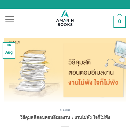
Skip
to
content
0
06
Aug
DHAMMA
วิธีคุมสติตอนตอบอีเมลงาน : งานไม่พัง ใจก็ไม่พัง