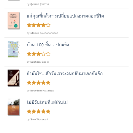
Rated
out
5
by สุพรรษา สุระถาวร
of 5
แด่คุณที่กลัวการเปลี่ยนแปลงมาตลอดชีวิต
Rated
4
by sitanun pojchananupap
out of 5
บ้าน 100 ชั้น - ปกแข็ง
Rated
by Suphasa Sae-ui
out
3
of 5
ถ้ามันใช่...สักวันเราจะวนกลับมาเจอกันอีก
Rated
out
5
by BoomBim Kattaleya
of 5
ไม่มีวันไหนที่แย่เกินไป
Rated
out
5
by Som Worakant
of 5