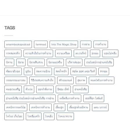
TAGS
amarinbookspodcast
famiread
Into The Magic Shop
การขาย
การทำงาน
กาหลมหรทึก
ความสำเร็จในการทำงาน
ความเครียด
ดร.วรภัทร์
ธรรมะ
นอนไม่หลับ
นิทาน
นิยาย
นิยายสืบสวน
นิยายแปลจีน
บริหารสมอง
ประโยชน์การอ่านหนังสือ
พัฒนาตัวเอง
มูมิน
ลดความอ้วน
ลดน้ำหนัก
ลอร์ด ออฟ เดอะ ริงส์
ลากอม
วรรณกรรมเยาวชน
วิธีประสบความสำเร็จ
สร้างแบรนด์
สุขภาพ
หมดไฟในการทำงาน
หมอประเสริฐ
หัวเว่ย
ออกกำลังกาย
อีลอน มัสก์
อ่านหนังสือ
อ่านหนังสือ ประโยชน์การอ่านหนังสือ การอ่าน
เคล็ดลับการทำงาน
เชอร์ล็อก โฮล์มส์
เทคนิคการจดโน้ต
เทคนิคการทำงาน
เลี้ยงลูก
เลี้ยงลูกด้วยนิทาน
แดน บราวน์
โคโนะ เก็นโตะ
โรคซึมเศร้า
โรคตับ
โรคเบาหวาน