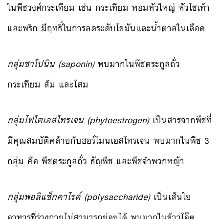
ในพืชวงศ์กระเทียม เช่น กระเทียม หอมหัวใหญ่ หัวไชเท้า
และพริก มีฤทธิ์ในการลดระดับไขมันและน้ำตาลในเลือด
กลุ่มซาโปนิน (saponin)
พบมากในพืชตระกูลถั่ว
กระเทียม ส้ม และโสม
กลุ่มไฟโตเอสโทรเจน (phytoestrogen)
เป็นสารจากพืชที่
มีคุณสมบัติคล้ายกับฮอร์โมนเอสโทรเจน พบมากในพืช 3
กลุ่ม คือ พืชตระกูลถั่ว ธัญพืช และพืชจำพวกหญ้า
กลุ่มพอลิแซ็กคาไรด์ (polysaccharide)
เป็นเส้นใย
อาหารที่ร่างกายไม่สามารถย่อยได้ พบมากในข้าวโอ๊ต