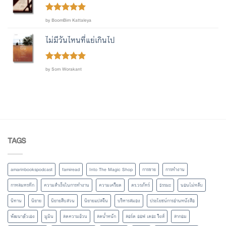
Rated
out
5
by BoomBim Kattaleya
of 5
ไม่มีวันไหนที่แย่เกินไป
Rated
out
5
by Som Worakant
of 5
TAGS
amarinbookspodcast
famiread
Into The Magic Shop
การขาย
การทำงาน
กาหลมหรทึก
ความสำเร็จในการทำงาน
ความเครียด
ดร.วรภัทร์
ธรรมะ
นอนไม่หลับ
นิทาน
นิยาย
นิยายสืบสวน
นิยายแปลจีน
บริหารสมอง
ประโยชน์การอ่านหนังสือ
พัฒนาตัวเอง
มูมิน
ลดความอ้วน
ลดน้ำหนัก
ลอร์ด ออฟ เดอะ ริงส์
ลากอม