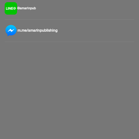
@amarinpub
m.me/amarinpublishing