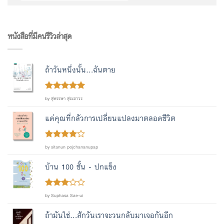
หนังสือที่มีคนรีวิวล่าสุด
ถ้าวันหนึ่งนั้น...ฉันตาย
Rated
out
5
by สุพรรษา สุระถาวร
of 5
แด่คุณที่กลัวการเปลี่ยนแปลงมาตลอดชีวิต
Rated
4
by sitanun pojchananupap
out of 5
บ้าน 100 ชั้น - ปกแข็ง
Rated
by Suphasa Sae-ui
out
3
of 5
ถ้ามันใช่...สักวันเราจะวนกลับมาเจอกันอีก