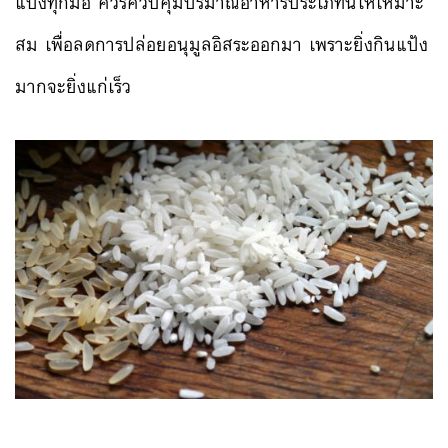
แป้งทุกมื้อ ควรควบคุมปริมาณอาหารประเภทนี้ให้เหมาะ
สม เพื่อลดการปล่อยอนุมูลอิสระออกมา เพราะยิ่งกินแป้ง
มากจะยิ่งแก่เร็ว