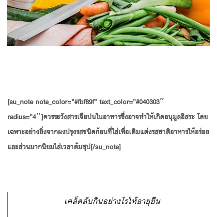
[su_note note_color=”#fbf89f” text_color=”#040303″
radius=”4″]ควรระวังสารเจือปนในอาหารซึ่งอาจทำให้เกิดอนุมูลอิสระ โดย
เฉพาะอย่างยิ่งจากผงปรุงรสชนิดก้อนที่ใส่เพื่อเติมแต่งรสชาติอาหารให้อร่อย
และส่วนมากนิยมใส่เวลาต้มซุป[/su_note]
เคล็ดลับกินอย่างไรให้อายุยืน