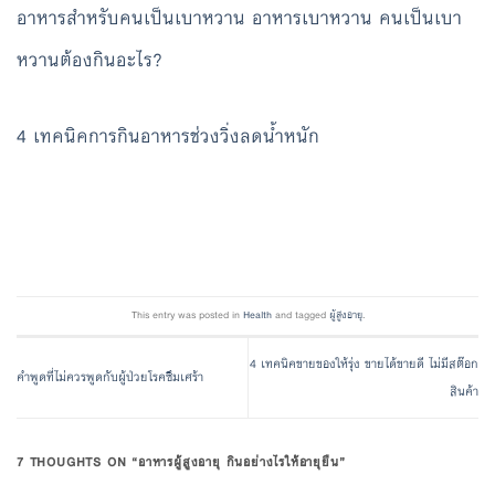
อาหารสำหรับคนเป็นเบาหวาน อาหารเบาหวาน คนเป็นเบา
หวานต้องกินอะไร?
4 เทคนิคการกินอาหารช่วงวิ่งลดน้ำหนัก
This entry was posted in
Health
and tagged
ผู้สูงอายุ
.
4 เทคนิคขายของให้รุ่ง ขายได้ขายดี ไม่มีสต๊อก
คำพูดที่ไม่ควรพูดกับผู้ป่วยโรคซึมเศร้า
สินค้า
7 THOUGHTS ON “
อาหารผู้สูงอายุ กินอย่างไรให้อายุยืน
”