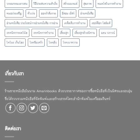
วรรณกรรมเยาวชน
วิธีประสบความสำเร็จ
สร้างแบรนด์
สุขภาพ
หมดไฟในการทำงาน
หมอประเสริฐ
หัวเว่ย
ออกกำลังกาย
อีลอน มัสก์
อ่านหนังสือ
อ่านหนังสือ ประโยชน์การอ่านหนังสือ การอ่าน
เคล็ดลับการทำงาน
เชอร์ล็อก โฮล์มส์
เทคนิคการจดโน้ต
เทคนิคการทำงาน
เลี้ยงลูก
เลี้ยงลูกด้วยนิทาน
แดน บราวน์
โคโนะ เก็นโตะ
โรคซึมเศร้า
โรคตับ
โรคเบาหวาน
เกี่ยวกับเรา
ร้านขายหนังสือในนาม Amarinbooks ด้วยบรรยากาศของการซื้อหนังสือที่เป็นมิตรและอบอุ่น
ซึ่งได้รวบรวมหนังสือที่จัดพิมพ์และสร้างสรรค์โดยสำนักพิมพ์ในเครืออมรินทร์
ติดต่อเรา