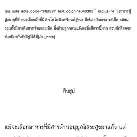
[su_note note_color=”#fbf89f” text_color=”#040303″ radius=”4″]อาหารผู้
สูงอายุที่ดี ควรเลือกผักที่มีสารไฟโตนิวเทรียนต์สูงจะ สีเข้ม กลิ่นแรง รสเผ็ด รสขม
รวมทั้งมีมากในสาหร่ายและเห็ด ยิ่งถ้าปลูกกลางแจ้งจะยิ่งมีสารนี้มาก ส่วนผักสีสดจะ
ช่วยป้องกันรังสียูวีได้ดี[/su_note]
กินซุป
แม้จะเลือกอาหารที่มีสารต้านอนุมูลอิสระสูงมาแล้ว แต่