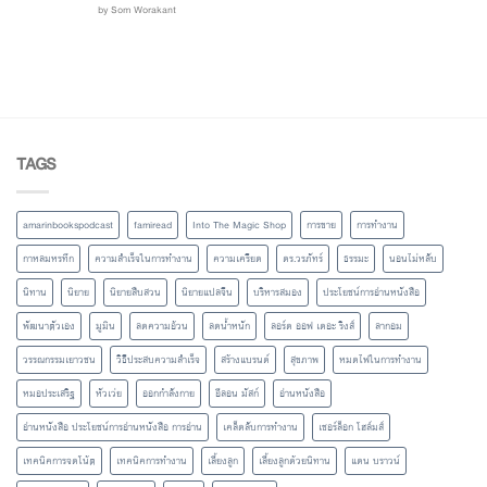
Rated
out
5
by Som Worakant
of 5
TAGS
amarinbookspodcast
famiread
Into The Magic Shop
การขาย
การทำงาน
กาหลมหรทึก
ความสำเร็จในการทำงาน
ความเครียด
ดร.วรภัทร์
ธรรมะ
นอนไม่หลับ
นิทาน
นิยาย
นิยายสืบสวน
นิยายแปลจีน
บริหารสมอง
ประโยชน์การอ่านหนังสือ
พัฒนาตัวเอง
มูมิน
ลดความอ้วน
ลดน้ำหนัก
ลอร์ด ออฟ เดอะ ริงส์
ลากอม
วรรณกรรมเยาวชน
วิธีประสบความสำเร็จ
สร้างแบรนด์
สุขภาพ
หมดไฟในการทำงาน
หมอประเสริฐ
หัวเว่ย
ออกกำลังกาย
อีลอน มัสก์
อ่านหนังสือ
อ่านหนังสือ ประโยชน์การอ่านหนังสือ การอ่าน
เคล็ดลับการทำงาน
เชอร์ล็อก โฮล์มส์
เทคนิคการจดโน้ต
เทคนิคการทำงาน
เลี้ยงลูก
เลี้ยงลูกด้วยนิทาน
แดน บราวน์