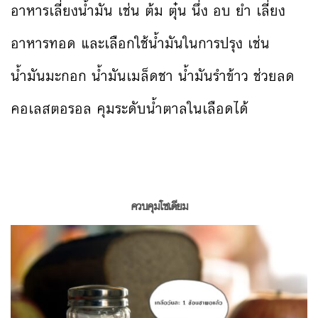
อาหารเลี่ยงน้ำมัน เช่น ต้ม ตุ๋น นึ่ง อบ ยำ เลี่ยง
อาหารทอด และเลือกใช้น้ำมันในการปรุง เช่น
น้ำมันมะกอก น้ำมันเมล็ดชา น้ำมันรำข้าว ช่วยลด
คอเลสตอรอล คุมระดับน้ำตาลในเลือดได้
ควบคุมโซเดียม