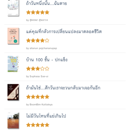
ถ้าวันหนึ่งนั้น...ฉันตาย
Rated
out
5
by สุพรรษา สุระถาวร
of 5
แด่คุณที่กลัวการเปลี่ยนแปลงมาตลอดชีวิต
Rated
4
by sitanun pojchananupap
out of 5
บ้าน 100 ชั้น - ปกแข็ง
Rated
by Suphasa Sae-ui
out
3
of 5
ถ้ามันใช่...สักวันเราจะวนกลับมาเจอกันอีก
Rated
out
5
by BoomBim Kattaleya
of 5
ไม่มีวันไหนที่แย่เกินไป