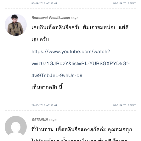
30/04/2018 AT 16:44
LOG IN TO REPLY
Raweewat Prasitkunsan
says:
เคยกินเห็ดหลินจือครับ ต้มเอาขมหน่อย แต่ดี
เลยครับ
https://www.youtube.com/watch?
v=iz071GJRqzY&list=PL-YURSGXPYD5Gf-
4w9TnbJeL-9vhUn-d9
เห็นจากคลิปนี้
22/05/2018 AT 18:04
LOG IN TO REPLY
SATANUN
says:
ที่บ้านทาน เห็ดหลินจือแดงสกัดค่ะ คุณหมอทุก