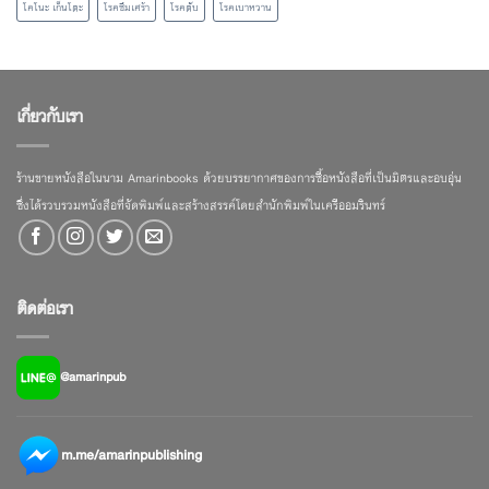
โคโนะ เก็นโตะ
โรคซึมเศร้า
โรคตับ
โรคเบาหวาน
เกี่ยวกับเรา
ร้านขายหนังสือในนาม Amarinbooks ด้วยบรรยากาศของการซื้อหนังสือที่เป็นมิตรและอบอุ่น
ซึ่งได้รวบรวมหนังสือที่จัดพิมพ์และสร้างสรรค์โดยสำนักพิมพ์ในเครืออมรินทร์
ติดต่อเรา
@amarinpub
m.me/amarinpublishing