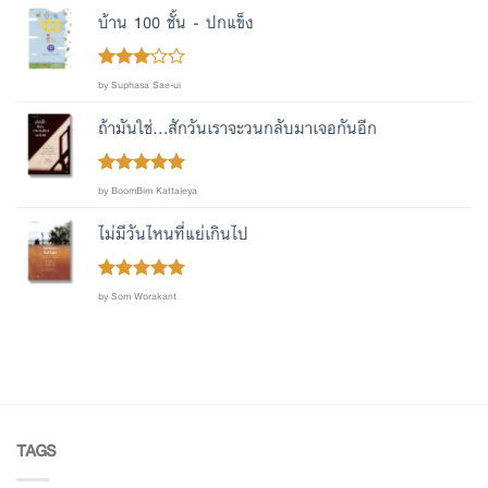
บ้าน 100 ชั้น - ปกแข็ง
Rated
by Suphasa Sae-ui
out
3
of 5
ถ้ามันใช่...สักวันเราจะวนกลับมาเจอกันอีก
Rated
out
5
by BoomBim Kattaleya
of 5
ไม่มีวันไหนที่แย่เกินไป
Rated
out
5
by Som Worakant
of 5
TAGS