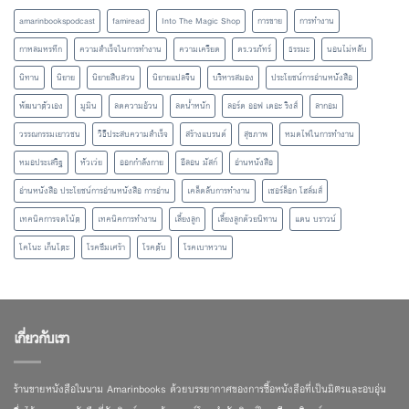
amarinbookspodcast
famiread
Into The Magic Shop
การขาย
การทำงาน
กาหลมหรทึก
ความสำเร็จในการทำงาน
ความเครียด
ดร.วรภัทร์
ธรรมะ
นอนไม่หลับ
นิทาน
นิยาย
นิยายสืบสวน
นิยายแปลจีน
บริหารสมอง
ประโยชน์การอ่านหนังสือ
พัฒนาตัวเอง
มูมิน
ลดความอ้วน
ลดน้ำหนัก
ลอร์ด ออฟ เดอะ ริงส์
ลากอม
วรรณกรรมเยาวชน
วิธีประสบความสำเร็จ
สร้างแบรนด์
สุขภาพ
หมดไฟในการทำงาน
หมอประเสริฐ
หัวเว่ย
ออกกำลังกาย
อีลอน มัสก์
อ่านหนังสือ
อ่านหนังสือ ประโยชน์การอ่านหนังสือ การอ่าน
เคล็ดลับการทำงาน
เชอร์ล็อก โฮล์มส์
เทคนิคการจดโน้ต
เทคนิคการทำงาน
เลี้ยงลูก
เลี้ยงลูกด้วยนิทาน
แดน บราวน์
โคโนะ เก็นโตะ
โรคซึมเศร้า
โรคตับ
โรคเบาหวาน
เกี่ยวกับเรา
ร้านขายหนังสือในนาม Amarinbooks ด้วยบรรยากาศของการซื้อหนังสือที่เป็นมิตรและอบอุ่น