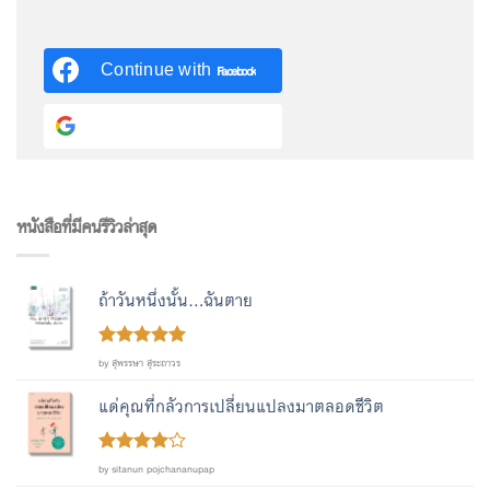
Continue with
Facebook
Continue with
Google
หนังสือที่มีคนรีวิวล่าสุด
ถ้าวันหนึ่งนั้น...ฉันตาย
Rated
out
5
by สุพรรษา สุระถาวร
of 5
แด่คุณที่กลัวการเปลี่ยนแปลงมาตลอดชีวิต
Rated
4
by sitanun pojchananupap
out of 5