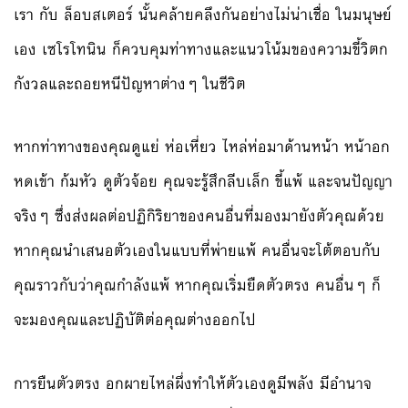
เรา กับ ล็อบสเตอร์ นั้นคล้ายคลึงกันอย่างไม่น่าเชื่อ ในมนุษย์
เอง เซโรโทนิน ก็ควบคุมท่าทางและแนวโน้มของความขี้วิตก
กังวลและถอยหนีปัญหาต่างๆ ในชีวิต
หากท่าทางของคุณดูแย่ ห่อเหี่ยว ไหล่ห่อมาด้านหน้า หน้าอก
หดเข้า ก้มหัว ดูตัวจ้อย คุณจะรู้สึกลีบเล็ก ขี้แพ้ และจนปัญญา
จริงๆ ซึ่งส่งผลต่อปฏิกิริยาของคนอื่นที่มองมายังตัวคุณด้วย
หากคุณนำเสนอตัวเองในแบบที่พ่ายแพ้ คนอื่นจะโต้ตอบกับ
คุณราวกับว่าคุณกำลังแพ้ หากคุณเริ่มยืดตัวตรง คนอื่นๆ ก็
จะมองคุณและปฏิบัติต่อคุณต่างออกไป
การยืนตัวตรง อกผายไหล่ผึ่งทำให้ตัวเองดูมีพลัง มีอำนาจ