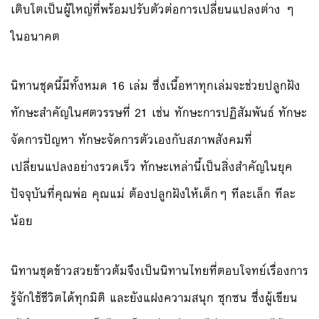
เติบโตเป็นผู้ใหญ่ที่พร้อ
มปรับตัวต่อการเปลี่ยนแปลงต
่าง ๆ
ในอนาคต
นิทานชุดนี้มีทั้งหมด 16 เล่ม ซึ่งเนื้อหา
ทุกเล่มจะช่วยปลูกฝัง
ทักษะส
ำคัญในศตวรรษที่ 21 เช่น ทักษะการปฏิสัมพันธ์ ทักษะ
จัดการปัญหา ทักษะจัดการตัวเองกับสภาพสั
งคมที่
เปลี่ยนแปลงอย่างรวดเ
ร็ว ทักษะเหล่านี้เป็นสิ่งสำคัญ
ในยุค
ปัจจุบันที่คุณพ่อ คุณแม่ ต้องปลูกฝังให้เด็กๆ ทีละเล็ก ทีละ
น้อย
นิทานชุดข้าวสวยข้าวต้มจึงเ
ป็นนิทานไทยที่ตอบโจทย์เรื่
องการ
รู้จักใช้ชีวิตได้ทุกม
ิติ และยังแฝงความสนุก ซุกซน ซึ่งผู้เขียน