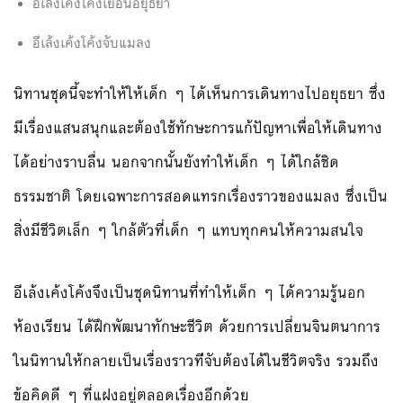
อีเล้งเค้งโค้งเยือนอยุธยา
อีเล้งเค้งโค้งจับแมลง
นิทานชุดนี้จะทำให้ให้เด็ก ๆ
ได้เห็นการเดินทางไปอยุธยา ซึ่ง
มีเรื่องแสนสนุกและต้อง
ใช้ทักษะการแก้ปัญหาเพื่อให
้เดินทาง
ได้อย่างราบลื่น นอกจากนั้นยังทำให้เด็ก ๆ ได้ใกล้ชิด
ธรรมชาติ โดยเฉพาะการสอดแทรกเรื่องรา
วของแมลง ซึ่งเป็น
สิ่งมีชีวิตเล็ก ๆ ใกล้ตัวที่เด็ก ๆ แทบทุกคนให้ความสนใจ
อีเล้งเค้งโค้งจึงเป็นชุดนิ
ทานที่ทำให้เด็ก ๆ ได้ความรู้นอก
ห้องเรียน ได้ฝึกพัฒนาทักษะชีวิต ด้วยการเปลี่ยนจินตนาการ
ในน
ิทานให้กลายเป็นเรื่องราวที
่จับต้องได้ในชีวิตจริง รวมถึง
ข้อคิดดี ๆ ที่แฝงอยู่ตลอดเรื่องอีกด้ว
ย