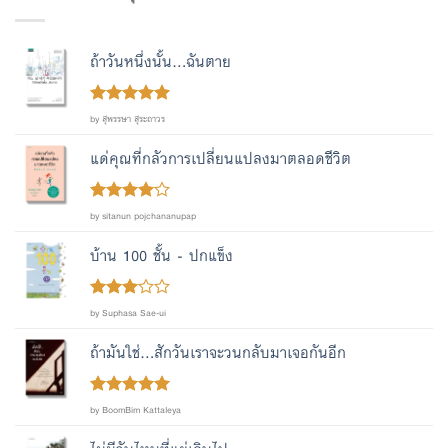
ถ้าวันหนึ่งนั้น...ฉันตาย
Rated
out
5
by สุพรรษา สุระถาวร
of 5
แด่คุณที่กลัวการเปลี่ยนแปลงมาตลอดชีวิต
Rated
4
by sitanun pojchananupap
out of 5
บ้าน 100 ชั้น - ปกแข็ง
Rated
by Suphasa Sae-ui
out
3
of 5
ถ้ามันใช่...สักวันเราจะวนกลับมาเจอกันอีก
Rated
out
5
by BoomBim Kattaleya
of 5