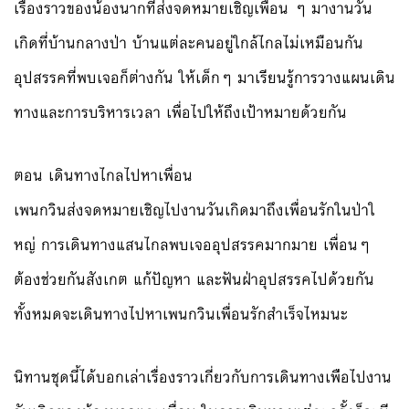
เรื่องราวของน้องนากที่ส่งจ
ดหมายเชิญเพื่อน ๆ มางานวัน
เกิดที่บ้านกลางป่า
บ้านแต่ละคนอยู่ใกล้ไกลไม่เ
หมือนกัน
อุปสรรคที่พบเจอก็ต่างกัน ให้
เด็กๆ มาเรียนรู้การวางแผนเดิน
ทาง
และการบริหารเวลา เพื่อไปให้ถึงเป้าหมายด้วยก
ัน
ตอน เดินทางไกลไปหาเพื่อน
เพนกวินส่งจดหมายเชิญไปงานว
ันเกิดมาถึงเพื่อนรักในป่าใ
หญ่ การเดินทางแสนไกลพบเจออุปสร
รคมากมาย เพื่อนๆ
ต้องช่วยกันสังเกต แก้ปัญหา และฟันฝ่าอุปสรรคไปด้วยกัน
ทั้งหมดจะเดินทางไปหาเพนกวิ
นเพื่อนรักสำเร็จไหมนะ
นิทานชุดนี้ได้บอกเล่าเรื่อ
งราวเกี่ยวกับการเดินทางเพื
่อไปงาน