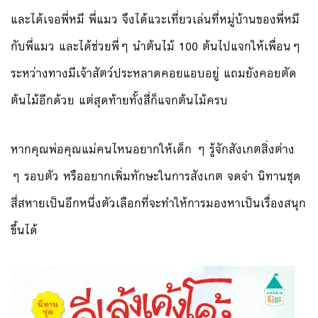
และได้เจอพี่ห
มี พี่แมว จึงได้แวะเที่ยวเล่นที่หมู่
บ้านของพี่หมี
กับพี่แมว และได้ช่วยพี่ๆ นำต้นไม้ 100 ต้นไปแจกให้เพื่อนๆ
ระหว่างทางมีเจ้าสัตว์ประหล
าดคอยแอบอยู่ แถมยังคอยตัด
ต้นไม้อีกด้วย แต่สุดท้ายทั้งสี่ก็แจกต้นไ
ม้ครบ
หากคุณพ่อคุณแม่คนไหนอยากให
้เด็ก ๆ รู้จักสังเกตสิ่งต่าง
ๆ รอบตัว หรืออยากเพิ่มทักษะในการสัง
เกต จดจำ นิทานชุด
สี่สหายเป็นอีกหนึ่
งตัวเลือกที่จะทำให้การมองห
าเป็นเรื่องสนุก
ขึ้นได้