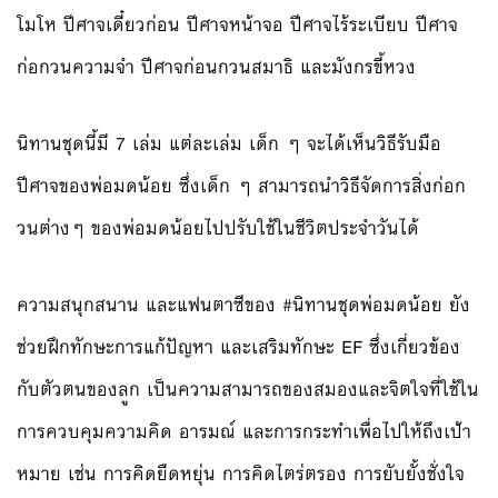
โมโห ปีศาจเดี๋ยวก่อน ปีศาจหน้าจอ ปีศาจไร้ระเบียบ ปีศาจ
ก่อกวนความจำ ปีศาจก่อนกวนสมาธิ และมังกรขี้หวง
นิทานชุดนี้มี 7 เล่ม แต่ละเล่ม เด็ก ๆ จะได้เห็นวิธีรับมือ
ปีศา
จของพ่อมดน้อย ซึ่งเด็ก ๆ สามารถนำวิธีจัดการสิ่งก่อก
วนต่างๆ ของพ่อมดน้อยไปปรับใช้ในชีว
ิตประจำวันได้
ความสนุกสนาน และแฟนตาซีของ #นิทานชุดพ่อมดน้อย ยัง
ช่วยฝึกทักษะการแก้ปัญหา
และเสริมทักษะ EF ซึ่งเกี่ยวข้อง
กับตัวตนของล
ูก เป็นความสามารถของสมองและจิ
ตใจที่ใช้ใน
การควบคุมความคิ
ด อารมณ์ และการกระทำเพื่อไปให้ถึงเป
้า
หมาย เช่น การคิดยืดหยุ่น การคิดไตร่ตรอง การยับยั้งชั่งใจ