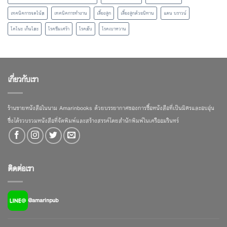
เทคนิคการจดโน้ต
เทคนิคการทำงาน
เลี้ยงลูก
เลี้ยงลูกด้วยนิทาน
แดน บราวน์
โคโนะ เก็นโตะ
โรคซึมเศร้า
โรคตับ
โรคเบาหวาน
เกี่ยวกับเรา
ร้านขายหนังสือในนาม Amarinbooks ด้วยบรรยากาศของการซื้อหนังสือที่เป็นมิตรและอบอุ่น
ซึ่งได้รวบรวมหนังสือที่จัดพิมพ์และสร้างสรรค์โดยสำนักพิมพ์ในเครืออมรินทร์
ติดต่อเรา
@amarinpub