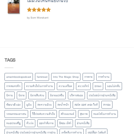
ไม่มีวันไหนที่แย่เกินไป
Rated
out
5
by Som Worakant
of 5
TAGS
amarinbookspodcast
famiread
Into The Magic Shop
การขาย
การทำงาน
กาหลมหรทึก
ความสำเร็จในการทำงาน
ความเครียด
ดร.วรภัทร์
ธรรมะ
นอนไม่หลับ
นิทาน
นิยาย
นิยายสืบสวน
นิยายแปลจีน
บริหารสมอง
ประโยชน์การอ่านหนังสือ
พัฒนาตัวเอง
มูมิน
ลดความอ้วน
ลดน้ำหนัก
ลอร์ด ออฟ เดอะ ริงส์
ลากอม
วรรณกรรมเยาวชน
วิธีประสบความสำเร็จ
สร้างแบรนด์
สุขภาพ
หมดไฟในการทำงาน
หมอประเสริฐ
หัวเว่ย
ออกกำลังกาย
อีลอน มัสก์
อ่านหนังสือ
อ่านหนังสือ ประโยชน์การอ่านหนังสือ การอ่าน
เคล็ดลับการทำงาน
เชอร์ล็อก โฮล์มส์