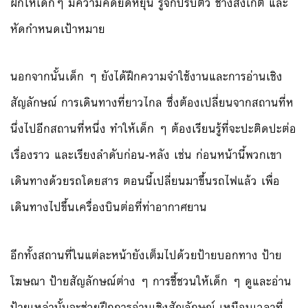
ฝึกให้เด็กๆ มีความคิดยืดหยุ่น รู้จักปรับตัว ช่างสังเกต และ
หัดกำหนดเป้าหมาย
นอกจากนั้นเด็ก ๆ ยังได้ฝึกความจำใช้งานและกา
รอ่านเชิง
สัญลักษณ์ การเดินทางที่ยาวไกล ซึ่งต้องเปลี่ยนจากสถานที่ห
นึ่งไปอีกสถานที่หนึ่ง ทำให้เด็ก ๆ ต้องเรียนรู้ที่จะปะติดปะต่
อ
เรื่องราว และเรียงลำดับก่อน-หลัง เช่น ก่อนหน้านี้พวกเขา
เดินทางด้
วยรถโดยสาร ตอนนี้เปลี่ยนมาขึ้นรถไฟแล้
ว เพื่อ
เดินทางไปขึ้นเครื่องบ
ินต่อที่ท่าอากาศยาน
อีกทั้งสถานที่ในแต่ละหน้าย
ังเต็มไปด้วยป้ายบอกทาง ป้าย
โฆษณา ป้ายสัญลักษณ์ต่าง ๆ การชี้ชวนให้เด็ก ๆ ดูและอ่าน
ป้ายเหล่านั้นจะช่
วยฝึกการอ่านเชิงสัญลักษณ์ เหมือนเวลาที่