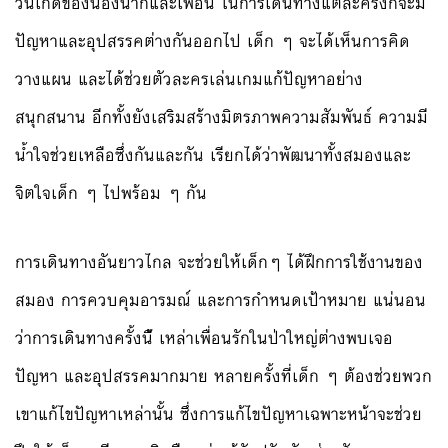
วันเกิดของน้องนากแล
ะเพื่อน ในการเดินทางแต่ละครั้งก็จะ
มี
ปัญหาและอุปสรรคต่างกันออ
กไป เด็ก ๆ จะได้เห็นการคิด
วางแผน และได้ช่วยตัวละครเล่นเกมแก
้ปัญหาอย่าง
สนุกสนาน อีกทั้งยังเสริมสร้างมิตรภา
พความสัมพันธ์ ความมี
น้ำใจช่วยเหลือซึ่งกั
นและกัน เรียกได้ว่าพัฒนาทั้งสมองแล
ะ
จิตใจเด็ก ๆ ไปพร้อม ๆ กัน
การเดินทางอันยาวไกล จะช่วยให้เด็กๆ ได้ฝึกการใช้งานของ
สมอง การควบคุมอารมณ์ และการกำหนดเป้าหมาย แน่นอน
ว่าการเดินทางครั้งนี
้ เหล่าเพื่อนรักในป่าใหญ่ต่า
งพบเจอ
ปัญหา และอุปสรรคมากมาย หลายครั้งที่เด็ก ๆ ต้องช่วยพวก
เขาแก้ไขปัญหาเห
ล่านั้น ซึ่งการแก้ไขปัญหาเฉพาะหน้า
จะช่วย