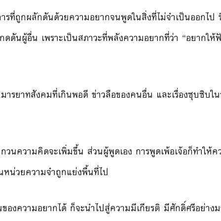
ารที่ถูกผลักดันด้วยความอย
ากจนพูดในสิ่งที่ไม่จำเป็นอ
อกไป ซ
รกดดันผู
้อื่น เพราะเป็นสภาวะที่พลังความอ
ยากที่ว่า “อยากให้ฟั
น มารยาทสังคมที่เกินพอดี ข่าวลือของคนอื่น และเรื่องซุบซิบใ
บกวนความคิดจะเพิ่ม
ขึ้น ส่วนผู้พูดเอง การพูดเพ้อเจ้อก็ทำให้
ในหน่วยความจ
ำถูกแย่งพื้นที่ไป
นข
องความอยากได้ ก็จะนำไปสู่ความมีเกียรติ มีศักดิ์ศรีอย่า