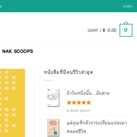
ยน
Login
฿
0.00
0
CART /
NAK SCOOPS
หนังสือที่มีคนรีวิวล่าสุด
ถ้าวันหนึ่งนั้น...ฉันตาย
Rated
out
5
by สุพรรษา สุระถาวร
of 5
แด่คุณที่กลัวการเปลี่ยนแปลงมา
ตลอดชีวิต