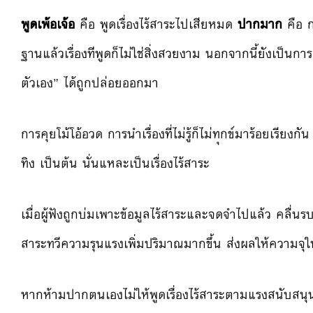
พูดเพ้อเจ้อ
คือ พูดเรื่องไร้สาระไปเสียหมด
ปากมาก
คือ ก
ฐานแล้วเรื่องที
่พูดก็ไม่ใช่สิ่งสวยงาม นอกจากนี้ยังเป็นกา
ตัวเอง
” ได้ถูกปล่อยออกม
า
การคุยโม้โอ้อวด การนำเรื่องที่ไม่รู้ก็ไม่ท
ุกข์มาร้อยเรียงกั
ทิง เป็นต้น นั่นแหละเป็นเรื่องไร้สาระ
เมื่อผู้ฟังถูกบ่มเพาะข้อมู
ลไร้สาระและจดจำไปแล้ว คลื่นร
สาระทวีความรุนแรงเพิ่
มปริมาณมากขึ้น ส่งผลให้ความจุ
หากห้ามปากตนเองไม่ให้พูดเร
ื่องไร้สาระตามแรงสนับสนุ