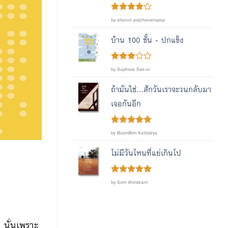
Rated
4
by sitanun pojchananupap
out of 5
บ้าน 100 ชั้น - ปกแข็ง
Rated
by Suphasa Sae-ui
out
3
of 5
ถ้ามันใช่...สักวันเราจะวนกลับมา
เจอกันอีก
Rated
out
5
by BoomBim Kattaleya
of 5
ไม่มีวันไหนที่แย่เกินไป
Rated
out
5
by Som Worakant
of 5
น นั่นเพราะ