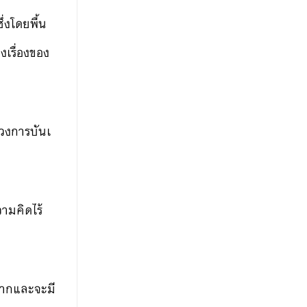
ึ่งโดยพื้น
งเรื่องของ
นวงการบันเ
ความค
ิดไร้
งมากและจะมี