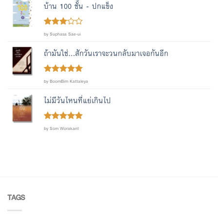
บ้าน 100 ชั้น - ปกแข็ง
Rated
by Suphasa Sae-ui
out
3
of 5
ถ้ามันใช่...สักวันเราจะวนกลับมาเจอกันอีก
Rated
out
5
by BoomBim Kattaleya
of 5
ไม่มีวันไหนที่แย่เกินไป
Rated
out
5
by Som Worakant
of 5
TAGS