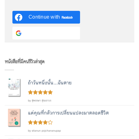
Continue with
Facebook
Continue with
Google
หนังสือที่มีคนรีวิวล่าสุด
ถ้าวันหนึ่งนั้น...ฉันตาย
Rated
out
5
by สุพรรษา สุระถาวร
of 5
แด่คุณที่กลัวการเปลี่ยนแปลงมาตลอดชีวิต
Rated
4
by sitanun pojchananupap
out of 5