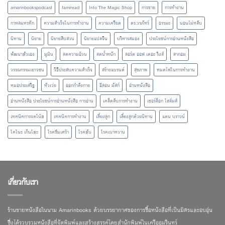
amarinbookspodcast
famiread
Into The Magic Shop
การขาย
การทำงาน
กาหลมหรทึก
ความสำเร็จในการทำงาน
ความเครียด
ดร.วรภัทร์
ธรรมะ
นอนไม่หลับ
นิทาน
นิยาย
นิยายสืบสวน
นิยายแปลจีน
บริหารสมอง
ประโยชน์การอ่านหนังสือ
พัฒนาตัวเอง
มูมิน
ลดความอ้วน
ลดน้ำหนัก
ลอร์ด ออฟ เดอะ ริงส์
ลากอม
วรรณกรรมเยาวชน
วิธีประสบความสำเร็จ
สร้างแบรนด์
สุขภาพ
หมดไฟในการทำงาน
หมอประเสริฐ
หัวเว่ย
ออกกำลังกาย
อีลอน มัสก์
อ่านหนังสือ
อ่านหนังสือ ประโยชน์การอ่านหนังสือ การอ่าน
เคล็ดลับการทำงาน
เชอร์ล็อก โฮล์มส์
เทคนิคการจดโน้ต
เทคนิคการทำงาน
เลี้ยงลูก
เลี้ยงลูกด้วยนิทาน
แดน บราวน์
โคโนะ เก็นโตะ
โรคซึมเศร้า
โรคตับ
โรคเบาหวาน
เกี่ยวกับเรา
ร้านขายหนังสือในนาม Amarinbooks ด้วยบรรยากาศของการซื้อหนังสือที่เป็นมิตรและอบอุ่น
ซึ่งได้รวบรวมหนังสือที่จัดพิมพ์และสร้างสรรค์โดยสำนักพิมพ์ในเครืออมรินทร์