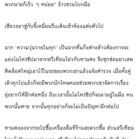
พวกนายก็เร็ว ๆ หน่อย” จ้าวชวนโบกมือ
เซียวจยาซู่กับจี้เหมี่ยนรีบเดินเข้าห้องแต่งตัวไป
ฉาก ‘ความวุ่นวายในคุก’ เป็นฉากที่แก๊งต่างด้าวต้องการจะ
แย่งไมโครชิปมาจากสวีเทียนโย่วกับหานตง จึงซุกซ่อนยาเสพ
ติดล็อตใหญ่เอาไว้ในรถของพวกเขาแล้วแจ้งตำรวจ เมื่อทั้งคู่
เข้าคุกไปแล้วก็จะมีพวกนักโทษคอยช่วยพวกเขาจัดการเรื่อง
ยุ่งยากให้อีกต่อหนึ่ง ถึงเวลานั้นไมโครชิปก็จะมาอยู่ในมือ คน
พวกนั้นตาย จากนั้นทุกอย่างก็จะไม่เป็นปัญหาอีกต่อไป
หานตงลงจากรถไปซื้อเครื่องดื่มที่ร้านสะดวกซื้อ ส่วนสวีเทียน