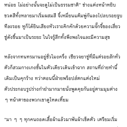
หน่อย ไม่อย่างนั้นจะดูไม่เป็นธรรมชาติ” ช่างแต่งหน้าหยิบ
ขวดสีทั้งหลายมาเริ่มผสมสี จี้เหมี่ยนแต้มพู่กันลงไปลบรอยจูบ
ทีละรอย หูก็ได้ยินเสียงหัวเราะคิกคักด้วยความจั๊กจี้ของเสี่ยว
ซู่ดังขึ้นมาเป็นระยะ ในใจรู้สึกทั้งพึงพอใจและมีความสุข
หลังจากทนทรมานอยู่ชั่วโมงครึ่ง เซียวจยาซู่ที่มีแต่รอยสักทั่ว
ตัวก็สวมกางเกงชั้นในตัวเดียวเดินเข้าฉาก สถานที่ถ่ายทำนี้
เดิมเป็นคุกร้าง ทว่าตอนนี้ฝ่ายพร็อปส์ตกแต่งใหม่
ตัวประกอบรูปร่างกำยำมากมายนั่งพูดคุยกันอยู่ตามมุมต่าง
ๆ หน้าตาของพวกเขาดูโหดเหี้ยม
“มา ๆ ๆ ทุกคนถอดเสื้อผ้าแล้วมาพันผ้าเช็ดตัว เตรียมเริ่ม