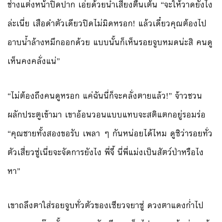
ช่างแต่งหน้าปิดปาก เอ่ยด้วยน้ำเสียงตื่นเต้น “จะให้วาดยังไง
ล่ะเนี่ย เสือดำตัวเดียวปิดไม่มิดหรอก! แล้วเดี๋ยวคุณต้องไป
อาบน้ำล้างหมึกออกด้วย แบบนั้นก็เห็นรอยจูบหมดน่ะสิ คนดู
เห็นคงคลั่งแน่”
“ไม่ต้องถึงคนดูหรอก แค่ฉันนี่ก็จะคลั่งตายแล้ว!” จ้าวชวน
ผลักประตูเข้ามา เขาอ้อนวอนแบบแทบจะสติแตกอยู่รอมร่อ
“คุณชายทั้งสองขอรับ เพลา ๆ กันหน่อยได้ไหม ดูซิว่ารอยทั่ว
ตัวเสี่ยวซู่เนี่ยจะจัดการยังไง พี่จี้ นี่พี่แม่งเป็นสัตว์ป่าหรือไง
หา”
เขาถลึงตาใส่รอยจูบทั่วตัวของเซียวจยาซู่ ดวงตาแดงก่ำไป