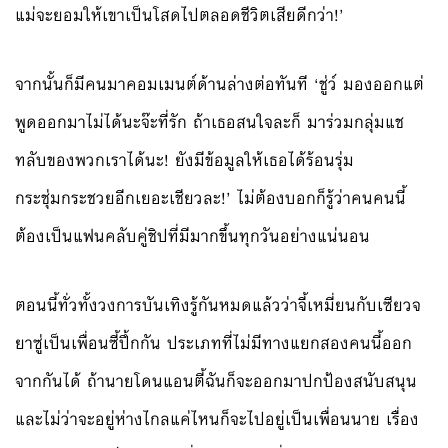
แม่จะยอมให้เขาเป็นโสดไปตลอดชีวิตเสียดีกว่า!’
จากนั้นก็มีคนมาคอมเมนต์ด้านล่างต่อทันที ‘ชู่ว์ มองออกแต่
พูดออกมาไม่ได้นะจ๊ะที่รัก ถ้าเธอสนใจละก็ มาร่วมกลุ่มแช
ทลับของพวกเราได้นะ! ยังมีข้อมูลให้เธอได้ร้อนรุ่ม
กระชุ่มกระชวยอีกเยอะเชียวละ!’ ไม่ต้องบอกก็รู้ว่าคนคนนี้
ต้องเป็นแฟนคลับคู่ชิปที่มีมากขึ้นทุกวันอย่างแน่นอน
ตอนนี้ทั่วทั้งวงการบันเทิงรู้กันหมดแล้วว่าจี้เหมี่ยนกับเซียวจ
ยาซู่เป็นเพื่อนซี้ปึ้กกัน ประเภทที่ไม่มีทางแยกสองคนนี้ออก
จากกันได้ ถ้านายโดนแอนตี้ฉันก็จะออกมาปกป้องสนับสนุน
และไม่ว่าจะอยู่ห่างไกลแค่ไหนก็จะไปอยู่เป็นเพื่อนนาย เรื่อง