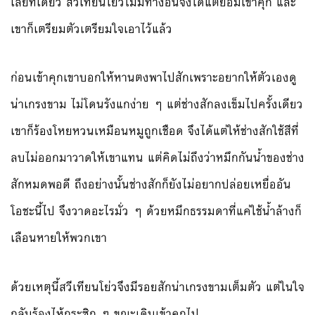
เลยทีเดียว สวีเทียนโย่วไม่มีทางอื่นจึงได้แต่ยอมเข้าคุก และ
เขาก็เตรียมตัวเตรียมใจเอาไว้แล้ว
ก่อนเข้าคุกเขาบอกให้หานตงพาไปสักเพราะอยากให้ตัวเองดู
น่าเกรงขาม ไม่โดนรังแกง่าย ๆ แต่ช่างสักลงเข็มไปครั้งเดียว
เขาก็ร้องโหยหวนเหมือนหมูถูกเชือด จึงได้แต่ให้ช่างสักใช้สีที่
ลบไม่ออกมาวาดให้เขาแทน แต่คิดไม่ถึงว่าหมึกกันน้ำของช่าง
สักหมดพอดี ถึงอย่างนั้นช่างสักก็ยังไม่อยากปล่อยเหยื่ออัน
โอชะนี้ไป จึงวาดอะไรมั่ว ๆ ด้วยหมึกธรรมดาที่แค่ใช้น้ำล้างก็
เลือนหายให้พวกเขา
ด้วยเหตุนี้สวีเทียนโย่วจึงมีรอยสักน่าเกรงขามเต็มตัว แต่ในใจ
กลับร้องไห้กระซิก ๆ ขณะเดินเข้าคุกไป