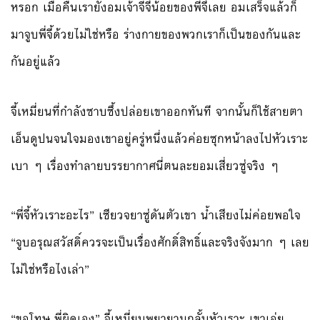
หรอก เมื่อคืนเรายังอมเจ้าจีจี้น้อยของพี่จี้เลย อมเสร็จแล้วก็
มาจูบพี่จี้ด้วยไม่ใช่หรือ ร่างกายของพวกเราก็เป็นของกันและ
กันอยู่แล้ว
จี้เหมี่ยนที่กำลังซาบซึ้งปล่อยเขาออกทันที จากนั้นก็ใช้สายตา
เอ็นดูปนจนใจมองเขาอยู่ครู่หนึ่งแล้วค่อยซุกหน้าลงไปหัวเราะ
เบา ๆ เรื่องทำลายบรรยากาศนี่ตนละยอมเสี่ยวซู่จริง ๆ
“พี่จี้หัวเราะอะไร” เซียวจยาซู่ดันตัวเขา น้ำเสียงไม่ค่อยพอใจ
“จูบอรุณสวัสดิ์ควรจะเป็นเรื่องศักดิ์สิทธิ์และจริงจังมาก ๆ เลย
ไม่ใช่หรือไงเล่า”
“ขอโทษ พี่ผิดเอง” จี้เหมี่ยนพยายามกลั้นหัวเราะ เขาเอ่ย