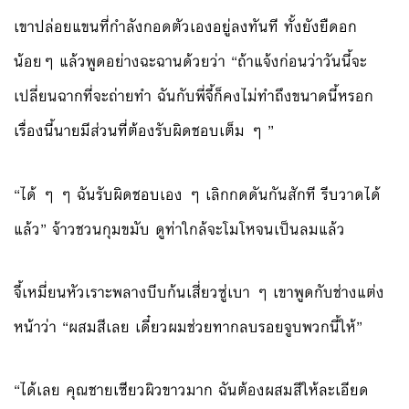
เขาปล่อยแขนที่กำลังกอดตัวเองอยู่ลงทันที ทั้งยังยืดอก
น้อยๆ แล้วพูดอย่างฉะฉานด้วยว่า “ถ้าแจ้งก่อนว่าวันนี้จะ
เปลี่ยนฉากที่จะถ่ายทำ ฉันกับพี่จี้ก็คงไม่ทำถึงขนาดนี้หรอก
เรื่องนี้นายมีส่วนที่ต้องรับผิดชอบเต็ม ๆ ”
“ได้ ๆ ๆ ฉันรับผิดชอบเอง ๆ เลิกกดดันกันสักที รีบวาดได้
แล้ว” จ้าวชวนกุมขมับ ดูท่าใกล้จะโมโหจนเป็นลมแล้ว
จี้เหมี่ยนหัวเราะพลางบีบก้นเสี่ยวซู่เบา ๆ เขาพูดกับช่างแต่ง
หน้าว่า “ผสมสีเลย เดี๋ยวผมช่วยทากลบรอยจูบพวกนี้ให้”
“ได้เลย คุณชายเซียวผิวขาวมาก ฉันต้องผสมสีให้ละเอียด