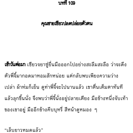
บทที่ 109
คุณชายเซียวปลดปล่อยตัวตน
เช้าวันต่อมา
เซียวจยาซู่ยื่นมือออกไปอย่างสะลึมสะลือ ว่าจะดึง
ตัวพี่จี้มากอดมาหอมสักหน่อย แต่กลับพบเพียงความว่าง
เปล่า ผ้าห่มก็เย็น ดูท่าพี่จี้จะไปนานแล้ว เขาตื่นเต็มตาทันที
แล้วลุกขึ้นนั่ง จึงพบว่าพี่จี้นั่งอยู่ปลายเตียง มือข้างหนึ่งจับเท้า
ของเขาอยู่ มืออีกข้างคีบบุหรี่ สีหน้าดูหมอง ๆ
“เล็บยาวหมดแล้ว”