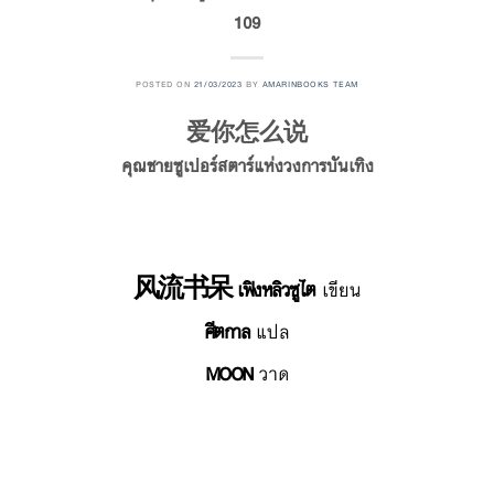
109
POSTED ON
21/03/2023
BY
AMARINBOOKS TEAM
爱你怎么说
คุณชายซูเปอร์สตาร์แห่งวงการบันเทิง
风流书呆 เฟิงหลิวซูไต
เขียน
ศีตกาล
แปล
MOON
วาด