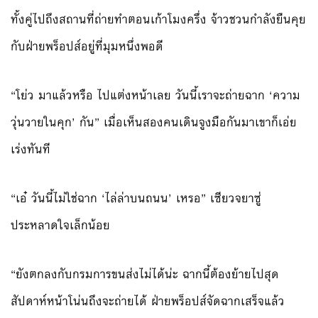
ทั้งคู่ไปถึงสถานที่ถ่ายทำตอนเก้าโมงครึ่ง จ้าวชวนกำลังยืนคุย
กับฝ่ายพร็อปส์อยู่ที่มุมหนึ่งพอดี
“โย่ว มาแล้วหรือ ไปแต่งหน้าเลย วันนี้เราจะถ่ายฉาก ‘ความ
วุ่นวายในคุก’ กัน” เมื่อเห็นสองคนเดินจูงมือกันมาเขาก็เอ่ย
เร่งทันที
“เอ๋ วันนี้ไม่ใช่ฉาก ‘ไล่ล่าบนถนน’ เหรอ” เซียวจยาซู่
ประหลาดใจเล็กน้อย
“ยังตกลงกับกรมการขนส่งไม่ได้น่ะ ฉากนี้ต้องย้ายไปสุด
สัปดาห์หน้าโน่นถึงจะถ่ายได้ ฝ่ายพร็อปส์จัดฉากเสร็จแล้ว