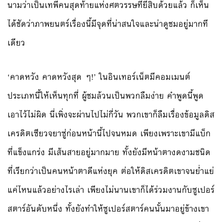
นามว่าเป็นเทพีคนสุดท้ายแห่งศตวรรษที่ยี่สิบด้วยแล้ว ก็เห็น
ได้ชัดว่าภาพยนตร์เรื่องนี้มีจุดที่น่าสนใจและน่าดูชมอยู่มากที
เดียว
‘คาดหวัง คาดหวังสุด ๆ!’ ในอินเทอร์เน็ตมีคอมเมนต์
ประเภทนี้ให้เห็นทุกที่ ผู้ชมล้วนเป็นพวกลืมง่าย คำพูดนี้พูด
เอาไว้ไม่ผิด นี่เพิ่งจะผ่านไปไม่กี่วัน พวกเขาก็ลืมเรื่องข้อมูลดิส
เครดิตเซียวจยาซู่ก่อนหน้านี้ไปจนหมด เพียงเพราะเขามีแบ็ก
ที่แข็งแกร่ง มีเส้นสายอยู่มากมาย ทั้งยังมีหน้าตางดงามชนิด
ที่เรียกว่าเป็นคนหน้าตาดีแห่งยุค ต่อให้ดิสเครดิตเขาจนย่ำแย่
แค่ไหนแล้วอย่างไรเล่า เพียงไม่นานเขาก็ได้ร่วมงานกับซูเปอร์
สตาร์อันดับหนึ่ง ทั้งยังทำให้ซูเปอร์สตาร์คนนั้นมาอยู่ข้างเขา