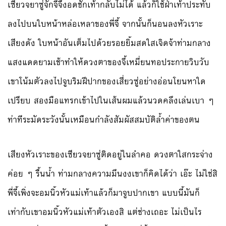
เซียวจยาซู่จั๊กจี้จึงอดชักเท้ากลับไม่ได้ แล้วก็ใช้ฝ่าเท้าประทับ
ลงไปบนใบหน้าหล่อเหลาของพี่จี้ จากนั้นก็นอนลงหัวเราะ
เสียงดัง ใบหน้าอันเต็มไปด้วยรอยยิ้มสดใสเจิดจ้าท่ามกลาง
แสงแดดยามเช้าทำให้ดวงตาของจี้เหมี่ยนทอประกายวิบวับ
เขาโน้มตัวลงไปจูบริมฝีปากของเสี่ยวซู่อย่างอ่อนโยนหาใด
เปรียบ สองมือแทรกเข้าไปในเส้นผมแล้วนวดคลึงเล่นเบา ๆ
ท่าทีระมัดระวังนั้นเหมือนกำลังสัมผัสสมบัติล้ำค่าของตน
เสียงหัวเราะของเซียวจยาซู่ติดอยู่ในลำคอ ดวงตาใสกระจ่าง
ค่อย ๆ รื้นน้ำ ท่ามกลางความมึนงงเขาก็คิดได้ว่า เอ๊ะ ไม่ใช่สิ
พี่จี้เพิ่งจะอมนิ้วหัวแม่เท้าแล้วก็มาจูบปากเขา แบบนี้มันก็
เท่ากับเขาอมนิ้วหัวแม่เท้าตัวเองสิ แต่ช่างเถอะ ไม่เป็นไร