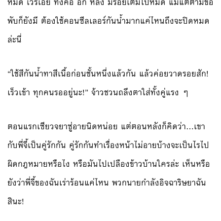
หมด เวรเอ๊ย ทั้งคอ อก หลัง มีรอยเต็มไปหมด แม้แต่ตามข้อ
พับก็ยังมี ต้องใช้คอนซีลเลอร์กันน้ำมากแค่ไหนถึงจะปิดหมด
ล่ะนี่
“ใช้สีกันน้ำทาสีเนื้อก่อนชั้นหนึ่งแล้วกัน แล้วค่อยวาดรอยสัก!
เร็วเข้า ทุกคนรออยู่นะ!” จ้าวชวนถลึงตาใส่ทั้งคู่แรง ๆ
ตอนแรกเซียวจยาซู่อายนิดหน่อย แต่ตอนหลังก็คิดว่า…เขา
กับพี่จี้เป็นคู่รักกัน คู่รักกันทำเรื่องหน้าไม่อายบ้างจะเป็นไรไป
ผิดกฎหมายหรือไง หรือมันไปเปลืองข้าวบ้านใครล่ะ เห็นหรือ
ยังว่าพี่จี้ของฉันเร่าร้อนแค่ไหน พวกนายกำลังอิจฉาริษยาฉัน
สินะ!