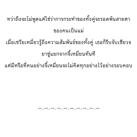
ทว่าถึงจะไม่พูดแต่ใช่ว่าการกระทำของทั้งคู่จะรอดพ้นสายตา
ของคนเป็นแม่
เมื่อเซวียเหมี่ยวรู้ถึงความสัมพันธ์ของทั้งคู่ เธอก็รีบจับเซียวจ
ยาซู่แยกจากจี้เหมี่ยนทันที
แต่มีหรือที่คนอย่างจี้เหมี่ยนจะไม่คิดทุกอย่างไว้อย่างรอบคอบ
—.—.—.—.—.—.—.—.—.—