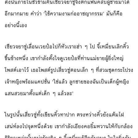
ดังนั้นภายในชั่วข้ามคืนเซียวจยาซู่จึงตกแฟนคลับผู้ชายมาได้
อีกมากมาย คำว่า ‘ใช้ความงามก่ออาชญากรรม’ มันก็คือ
อย่างนี้เอง
เซียวจยาซู่เลื่อนเวยป๋อไปก็หัวเราะฮ่า ๆ ไป จี้เหมี่ยนเลิกคิ้ว
ขึ้นข้างหนึ่ง เขากำลังตั้งใจดูเวยป๋อที่ท่านแม่ยายผู้ยิ่งใหญ่
โพสต์เอาไว้ เธอโพสต์รูปเสี่ยวซู่ตอนเล็ก ๆ ที่สวมชุดกระโปรง
เจ้าหญิงพร้อมแคปชั่น ‘ใช่แล้ว ลูกชายของฉันเป็นเด็กผู้หญิง
แสนสวยมาตั้งแต่เด็ก ๆ แล้วละ’
ในรูปนั้นเสี่ยวซู่ทั้งเขียนคิ้วทาปาก ตรงหว่างคิ้วยังแต้มไฝ
เสน่ห์ลงไปจุดหนึ่งด้วย เขากำลังเอียงคอยิ้มหวานให้กับกล้อง