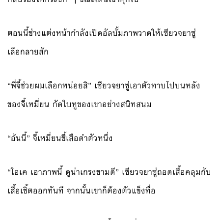
ตอนนี้ช่างแต่งหน้ากำลังเปิดอัลบั้มภาพวาดให้เซียวจยาซู่
เลือกลายสัก
“พี่จี้ช่วยผมเลือกหน่อยสิ” เซียวจยาซู่เอาตัวทาบไปบนหลัง
ของจี้เหมี่ยน กัดใบหูของเขาอย่างสนิทสนม
“อันนี้” จี้เหมี่ยนชี้เสือดำตัวหนึ่ง
“โอเค เอาภาพนี้ ดูน่าเกรงขามดี” เซียวจยาซู่ถอดเสื้อคลุมกับ
เสื้อเชิ้ตออกทันที จากนั้นเขาก็ต้องตัวแข็งทื่อ