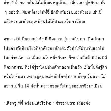
ถ่าย!” ฝ่ายฉากดันลังใส่ผ้าขนหนูเข้ามา เซียวจยาซู่หยิบมามั่ว
ๆ สองผืน ผืนหนึ่งส่งให้พี่จี้ อีกผืนพันรอบเอวตัวเอง เช่นนี้
แล้วพวกเขาก็จะดูเหมือนไม่ได้สวมอะไรเอาไว้เลย
ฉากต่อไปเป็นฉากสำคัญที่เกิดความวุ่นวายในคุก เมื่อเข้าคุก
ไปแล้วสวีเทียนโย่วก็อาศัยรอยสักเต็มตัวทำให้ผ่านวันแรกไป
ได้อย่างสงบ แต่เมื่อผ่านไปหนึ่งคืนเขาก็พบว่าเสื้อผ้าที่สวมมีสี
ติดมากมาย ถึงได้รู้ว่าโดนช่างสักหลอกเข้าแล้ว เมื่อนั้นจึงรู้สึก
หวั่นใจขึ้นมา เพราะผู้คุมจะส่งนักโทษไปอาบน้ำทุกวันด้วย ไม่
อยากไปก็ไม่ได้ ดังนั้นคราวซวยครั้งใหญ่ของเขาจึงมาเยือน
“เสี่ยวซู่ พี่จี้ พร้อมแล้วใช่ไหม” จ้าวชวนถามเสียงดัง