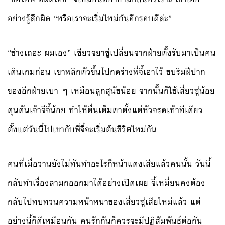
อย่างรู้สึกผิด “หรือเราจะเริ่มใหม่กันอีกรอบดีล่ะ”
“ช่างเถอะ ผมเอง” เซียวจยาซู่เปลี่ยนจากฝ่ายตั้งรับมาเป็นคน
เดินเกมก่อน เขาพลิกตัวขึ้นไปกดร่างพี่จี้เอาไว้ ขบริมฝีปาก
ของอีกฝ่ายเบา ๆ เหมือนลูกสุนัขน้อย จากนั้นก็ใช้เสี่ยวซู่น้อย
ดุนดันเจ้าจีจี้น้อย ทำให้ตื่นเต็มตาตั้งแต่หัวจรดเท้าทีเดียว
ตั้งแต่วันนี้ไปเขากับพี่จี้จะเริ่มต้นชีวิตใหม่กัน
คนที่เมื่อวานยังไม่ทันทำอะไรก็หน้าแดงเสียแล้วคนนั้น วันนี้
กลับทำเรื่องลามกออกมาได้อย่างเปิดเผย จี้เหมี่ยนคงต้อง
กลับไปทบทวนความหน้าหนาของเสี่ยวซู่เสียใหม่แล้ว แต่
อย่างนี้ก็ดีเหมือนกัน คนรักกันก็ควรจะมีปฏิสัมพันธ์ต่อกัน