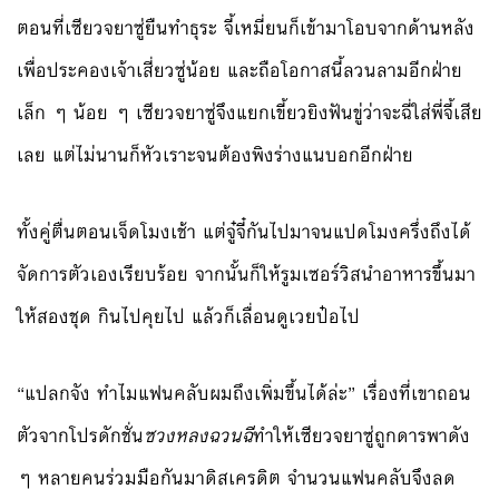
ตอนที่เซียวจยาซู่ยืนทำธุระ จี้เหมี่ยนก็เข้ามาโอบจากด้านหลัง
เพื่อประคองเจ้าเสี่ยวซู่น้อย และถือโอกาสนี้ลวนลามอีกฝ่าย
เล็ก ๆ น้อย ๆ เซียวจยาซู่จึงแยกเขี้ยวยิงฟันขู่ว่าจะฉี่ใส่พี่จี้เสีย
เลย แต่ไม่นานก็หัวเราะจนต้องพิงร่างแนบอกอีกฝ่าย
ทั้งคู่ตื่นตอนเจ็ดโมงเช้า แต่จู๋จี๋กันไปมาจนแปดโมงครึ่งถึงได้
จัดการตัวเองเรียบร้อย จากนั้นก็ให้รูมเซอร์วิสนำอาหารขึ้นมา
ให้สองชุด กินไปคุยไป แล้วก็เลื่อนดูเวยป๋อไป
“แปลกจัง ทำไมแฟนคลับผมถึงเพิ่มขึ้นได้ล่ะ” เรื่องที่เขาถอน
ตัวจากโปรดักชั่น
ซวงหลงฉวนฉี
ทำให้เซียวจยาซู่ถูกดารพาดัง
ๆ หลายคนร่วมมือกันมาดิสเครดิต จำนวนแฟนคลับจึงลด