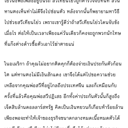
โย่วนั่งฟังเพลงอยู่บนรถ สวีเทียนโย่วถูกตำรวจจับทันที ส่วน
หานตงเห็นท่าไม่ดีจึงไปซ่อนตัว หลังจากนั้นก็พยายามหาวิธี
ไปช่วยสวีเทียนโย่ว เพราะเขารู้ดีว่าถ้าสวีเทียนโย่วโดนจับขัง
เมื่อไร ต่อให้เป็นเวลาเพียงแค่วันเดียวก็คงจะถูกพวกนักโทษ
ที่แก๊งต่างด้าวซื้อตัวเอาไว้ฆ่าตายแน่
ในอเมริกา ถ้าคุณไม่อยากติดคุกก็ต้องจ่ายเงินประกันตัวก้อน
โต แต่หานตงไม่มีเงินสักแดง เขาจึงได้แต่ไปขอความช่วย
เหลือจากคุณพ่อสวีที่อยู่ไกลถึงประเทศจีน และก็เหมือนกับ
ครั้งที่แล้วคือคุณพ่อสวีปฏิเสธ อีกทั้งค่าประกันตัวนั้นก็สูงถึง
เจ็ดสิบล้านดอลลาร์สหรัฐ คิดเป็นเงินหยวนก็เกือบห้าร้อยล้าน
เพียงพอจะทำให้เจ้าของธุรกิจขนาดกลางหมดเนื้อหมดตัวได้