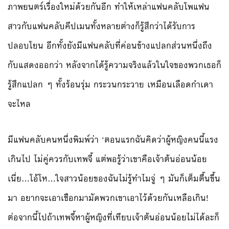
ภาพยนตร์เรื่องใหม่ด้วยกันอีก ทำให้เหล่าแฟนคลับโพแฟน
สาวกับแฟนคลับคีปเมนทั้งหลายต่างก็รู้สึกว่าได้รับการ
ปลอบโยน อีกทั้งยังมีแฟนคลับที่ค่อนข้างแปลกส่วนหนึ่งถึง
กับแสดงออกว่า หลังจากได้รู้ความจริงแล้วในใจของพวกเธอก็
รู้สึกแปลก ๆ ทั้งร้อนรุ่ม กระวนกระวาย เหมือนเลือดกำเดา
จะไหล
มีแฟนคลับคนหนึ่งพิมพ์ว่า ‘ตอนแรกฉันคิดว่าผู้หญิงคนนี้แรง
เกินไป ไม่คู่ควรกับเทพจี้ แต่พอรู้ว่าเขาคือเจ้าต้นอ่อนน้อย
เนี่ย…โอ้โห…ใจสาวน้อยของฉันไม่รู้ทำไมจู่ ๆ มันก็เต็มตื้นขึ้น
มา อยากจะเอาเชือกมามัดพวกเขาเอาไว้ด้วยกันเหลือเกิน!
ต่อจากนี้ไปถ้าเทพจี้หาผู้หญิงที่เทียบเจ้าต้นอ่อนน้อยไม่ได้ละก็