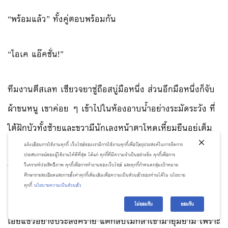
“พร้อมแล้ว” ทั้งคู่ตอบพร้อมกัน
“โอเค แอ๊คชั่น!”
ทีมงานตีสเลท เซียวจยาซู่ถือสบู่มือหนึ่ง ส่วนอีกมือหนึ่งก็จับ
ผ้าขนหนู เขาค่อย ๆ เข้าไปในห้องอาบน้ำอย่างระมัดระวัง ที่
ใต้ฝักบัวทั้งซ้ายและขวามีนักเลงหน้าตาโหดเหี้ยมยืนอยู่เต็ม
คนเหล่านั้นค่อย ๆ หันมามองเขา สายตาไล่ไปตามผิวขาวราว
แจ้งเตือนการใช้งานคุกกี้ เว็บไซต์ของเรามีการใช้งานคุกกี้เพื่อวัตถุประสงค์ในการจัดการ
ประสบการณ์ของผู้ใช้งานให้ดีที่สุด ได้แก่ คุกกี้ที่มีความจำเป็นอย่างยิ่ง คุกกี้เพื่อการ
หิมะกับร่างกายผอมบางแล้วก็ผิวปากหวือ
วิเคราะห์ประสิทธิภาพ คุกกี้เพื่อการทำงานของเว็บไซต์ และคุกกี้กำหนดกลุ่มเป้าหมาย
ศึกษารายละเอียดและการตั้งค่าคุกกี้เพิ่มเติมเพื่อความเป็นส่วนตัวของท่านได้ใน นโยบาย
คุกกี้
นโยบายความเป็นส่วนตัว
“เฮ้ ที่นี่มีอีตัวมาใหม่คนหนึ่งแน่ะ ดูตูดดิ งอนเชียวว่ะ!” มีคน
ไม่ยอมรับ
ยอมรับ
เอ่ยแซวอย่างประสงค์ร้าย แต่กลับไม่กล้าเข้ามายุ่มย่าม เพราะ