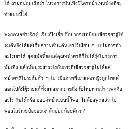
ได้ ถามหน่อยเถิดว่า ในวงการบันเทิงมีใครหน้าไหนบ้างที่จะ
ทำแบบนี้ได้
พวกคนอย่างฉิวตู้ เจียงปิงเจี๋ย ที่อยากจะเหยียบเซียวจยาซู่ให้
จมดินจึงได้แต่เก็บความคับแค้นเอาไว้เงียบ ๆ แต่ไม่อาจทำ
อะไรเขาได้ ยุคสมัยนี้ขอแค่คุณหน้าตาดีก็ไปได้รุ่งในวงการ
บันเทิง แล้วนับประสาอะไรกับการที่เซียวจยาซู่ไม่ได้แค่
หน้าตาดีในระดับทั่ว ๆ ไป เมื่อภาพที่เขาแต่งหญิงถูกโพสต์
ออกไปก็มีผู้ชายแท้ทั้งแท่งมากมายถึงกับโหยหวนว่า ‘เพศคือ
อะไร กินได้หรือ ขอแค่หน้าแบบนี้ก็พอ! ไม่ต้องพูดแล้ว ไป
ฟอลโลว์เวยป๋อของเจ้าต้นอ่อนน้อยดีกว่า’