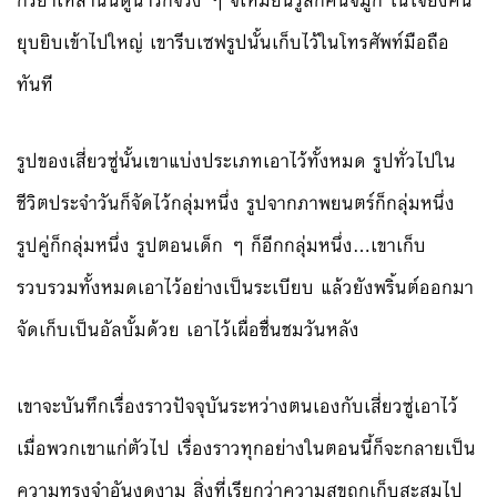
กิริยาเหล่านั้นดูน่ารักจริง ๆ จี้เหมี่ยนรู้สึกคันจมูก ในใจยิ่งคัน
ยุบยิบเข้าไปใหญ่ เขารีบเซฟรูปนั้นเก็บไว้ในโทรศัพท์มือถือ
ทันที
รูปของเสี่ยวซู่นั้นเขาแบ่งประเภทเอาไว้ทั้งหมด รูปทั่วไปใน
ชีวิตประจำวันก็จัดไว้กลุ่มหนึ่ง รูปจากภาพยนตร์ก็กลุ่มหนึ่ง
รูปคู่ก็กลุ่มหนึ่ง รูปตอนเด็ก ๆ ก็อีกกลุ่มหนึ่ง…เขาเก็บ
รวบรวมทั้งหมดเอาไว้อย่างเป็นระเบียบ แล้วยังพริ้นต์ออกมา
จัดเก็บเป็นอัลบั้มด้วย เอาไว้เผื่อชื่นชมวันหลัง
เขาจะบันทึกเรื่องราวปัจจุบันระหว่างตนเองกับเสี่ยวซู่เอาไว้
เมื่อพวกเขาแก่ตัวไป เรื่องราวทุกอย่างในตอนนี้ก็จะกลายเป็น
ความทรงจำอันงดงาม สิ่งที่เรียกว่าความสุขถูกเก็บสะสมไป