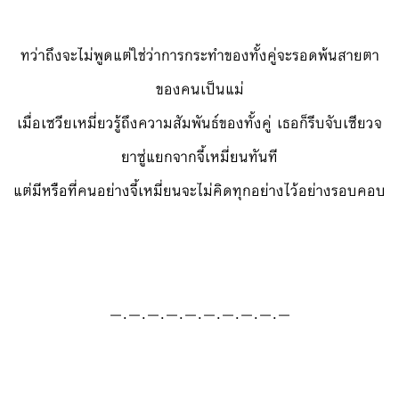
ทว่าถึงจะไม่พูดแต่ใช่ว่าการกระทำของทั้งคู่จะรอดพ้นสายตา
ของคนเป็นแม่
เมื่อเซวียเหมี่ยวรู้ถึงความสัมพันธ์ของทั้งคู่ เธอก็รีบจับเซียวจ
ยาซู่แยกจากจี้เหมี่ยนทันที
แต่มีหรือที่คนอย่างจี้เหมี่ยนจะไม่คิดทุกอย่างไว้อย่างรอบคอบ
—.—.—.—.—.—.—.—.—.—