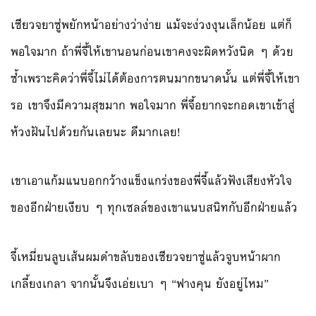
เซียวจยาซู่พยักหน้าอย่างว่าง่าย แม้จะง่วงงุนเล็กน้อย แต่ก็
พอใจมาก ถ้าพี่จี้ให้เขานอนก่อนเขาคงจะผิดหวังนิด ๆ ด้วย
ซ้ำเพราะคิดว่าพี่จี้ไม่ได้ต้องการตนมากขนาดนั้น แต่พี่จี้ให้เขา
รอ เขาจึงมีความสุขมาก พอใจมาก พี่จี้อยากจะกอดเขาเข้าสู่
ห้วงฝันไปด้วยกันเลยนะ ดีมากเลย!
เขาเอาแก้มแนบอกกว้างแข็งแกร่งของพี่จี้แล้วฟังเสียงหัวใจ
ของอีกฝ่ายเงียบ ๆ ทุกเซลล์ของเขาแนบสนิทกับอีกฝ่ายแล้ว
จี้เหมี่ยนลูบเส้นผมดำขลับของเซียวจยาซู่แล้วจูบหน้าผาก
เกลี้ยงเกลา จากนั้นจึงเอ่ยเบา ๆ “ฟางคุน ยังอยู่ไหม”