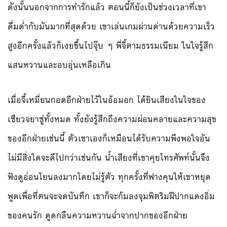
ดังนั้นนอกจากการทำรักแล้ว ตอนนี้ก็ยังเป็นช่วงเวลาที่เขา
ดื่มด่ำกับมันมากที่สุดด้วย เขาเล่นเกมผ่านด่านด้วยความเร็ว
สูงอีกครั้งแล้วก็เงยขึ้นไปจุ๊บ ๆ พี่จี้ตามธรรมเนียม ในใจรู้สึก
แสนหวานและอบอุ่นเหลือเกิน
เมื่อจี้เหมี่ยนกอดอีกฝ่ายไว้ในอ้อมอก ได้ยินเสียงในใจของ
เซียวจยาซู่ทั้งหมด ทั้งยังรู้สึกถึงความผ่อนคลายและความสุข
ของอีกฝ่ายเช่นนี้ ตัวเขาเองก็เหมือนได้รับความพึงพอใจอัน
ไม่มีสิ่งใดจะดีไปกว่าเช่นกัน น้ำเสียงที่เขาคุยโทรศัพท์นั้นจึง
ฟังดูอ่อนโยนลงมากโดยไม่รู้ตัว ทุกครั้งที่ฟางคุนให้เขาหยุด
พูดเพื่อที่ตนจะจดบันทึก เขาก็จะก้มลงจุมพิตริมฝีปากแดงอิ่ม
ของคนรัก ดูดกลืนความหวานฉ่ำจากปากของอีกฝ่าย