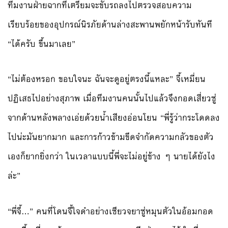
ทีมงานฝ่ายฉากที่เตรียมจะขับรถลงไปตรวจสอบความ
เรียบร้อยของอุปกรณ์นิรภัยด้านล่างสะพานพยักหน้ารับทันที
“ได้ครับ ขึ้นมาเลย”
“ไม่ต้องหรอก ขอบใจนะ ฉันจะดูอยู่ตรงนี้แหละ” จี้เหมี่ยน
ปฏิเสธไปอย่างสุภาพ เมื่อทีมงานคนนั้นไปแล้วจึงกอดเสี่ยวซู่
จากด้านหลังพลางเอ่ยด้วยน้ำเสียงอ่อนโยน “พี่รู้ว่ากระโดดลง
ไปน่ะมันยากมาก และการก้าวข้ามขีดจำกัดความกลัวของตัว
เองก็ยากยิ่งกว่า ในเวลาแบบนี้พี่จะไม่อยู่ข้าง ๆ นายได้ยังไง
ล่ะ”
“พี่จี้…” คนที่โดนจี้ใจดำอย่างเซียวจยาซู่หมุนตัวในอ้อมกอด