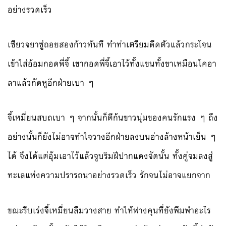
อย่างรวดเร็ว
เซียวจยาซู่ถอยสองก้าวทันที ทำท่าเตรียมดีดตัวแล้วกระโจน
เข้าใส่อ้อมกอดพี่จี้ เขากอดพี่จี้เอาไว้ทั้งแขนทั้งขาเหมือนโคอา
ลาแล้วกัดหูอีกฝ่ายเบา ๆ
จี้เหมี่ยนสบถเบา ๆ จากนั้นก็ตีก้นขาวนุ่มของคนรักแรง ๆ ถึง
อย่างนั้นก็ยังไม่อาจทำใจวางอีกฝ่ายลงบนอ่างล้างหน้าเย็น ๆ
ได้ จึงได้แต่อุ้มเอาไว้แล้วจูบริมฝีปากแดงจัดนั้น ทั้งคู่จมลงสู่
ทะเลแห่งความปรารถนาอย่างรวดเร็ว รักจนไม่อาจแยกจาก
ขณะรีบเร่งจี้เหมี่ยนลืมวางสาย ทำให้ฟางคุนที่ยังพึมพำอะไร