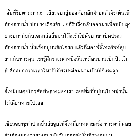
“งั้นพี่รีบตามมานะ” เซียวจยาซู่มองค้อนอีกฝ่ายแล้วจึงเดินเข้า
ห้องอาบน้ำไปอย่างเชื่องช้า แต่ก็รีบวิ่งกลับออกมาเพื่อหยิบถุง
ยางอนามัยกับเจลหล่อลื่นบนโต๊ะเข้าไปด้วย เขาเปิดประตู
ห้องอาบน้ำ นั่งเซ็งอยู่บนชักโครก แล้วก็มองพี่จี้โทรศัพท์คุย
งานกับฟางคุน เขารู้สึกว่าเวลาหนึ่งวันเหมือนนานเป็นปี…ไม่
สิ ต้องบอกว่าเวลาวินาทีเดียวเหมือนนานเป็นปีจึงจะถูก
จี้เหมี่ยนคุยโทรศัพท์พลางมองเขา รอยยิ้มที่อยู่บนใบหน้านั้น
ไม่เลือนหายไปเลย
เซียวจยาซู่ทำปากยื่นส่งจูบให้จี้เหมี่ยนหลายครั้ง หางตาก็คอย
ชำเลืองมองถุงยางอนามัยกับเจลหล่อลื่นที่วางอยู่บน