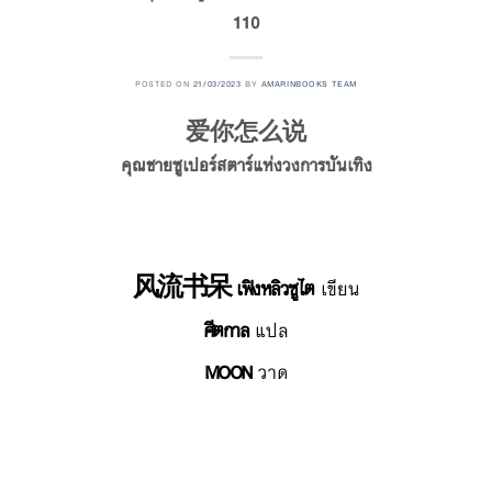
110
POSTED ON
21/03/2023
BY
AMARINBOOKS TEAM
爱你怎么说
คุณชายซูเปอร์สตาร์แห่งวงการบันเทิง
风流书呆 เฟิงหลิวซูไต
เขียน
ศีตกาล
แปล
MOON
วาด