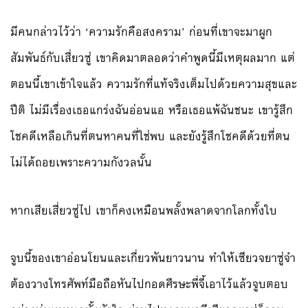
มีคนกล่าวไว้ว่า ‘ความรักคือสงคราม’ ก่อนที่เขาจะมาผูก
สัมพันธ์กับเสี่ยวซู่ เขาคิดมาตลอดว่าคำพูดนี้มีเหตุผลมาก แต่
ตอนนี้เขาเข้าใจแล้ว ความรักที่แท้จริงเต็มไปด้วยความสุขและ
ปีติ ไม่มีเรื่องเธอแกร่งฉันอ่อนแอ หรือเธอแพ้ฉันชนะ เขารู้สึก
โชคดีเหลือเกินที่ตนหาคนที่ใช่พบ และยังรู้สึกโชคดีด้วยที่ตน
ไม่ได้ถอยเพราะความกังวลนั้น
หากเสียเสี่ยวซู่ไป เขาก็คงเหมือนพลั้งพลาดจากโลกทั้งใบ
จูบนี้ของเขาอ่อนโยนและเกี่ยวพันยาวนาน ทำให้เซียวจยาซู่จำ
ต้องวางโทรศัพท์มือถือหันไปกอดศีรษะพี่จี้เอาไว้แล้วจูบตอบ