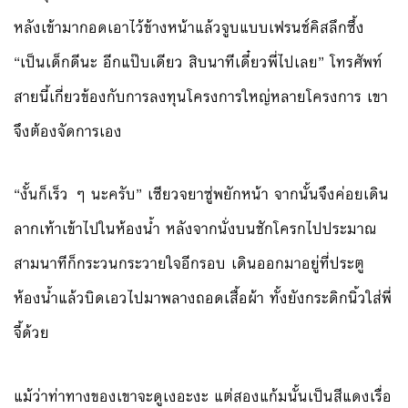
หลังเข้ามากอดเอาไว้ข้างหน้าแล้วจูบแบบเฟรนช์คิสลึกซึ้ง
“เป็นเด็กดีนะ อีกแป๊บเดียว สิบนาทีเดี๋ยวพี่ไปเลย” โทรศัพท์
สายนี้เกี่ยวข้องกับการลงทุนโครงการใหญ่หลายโครงการ เขา
จึงต้องจัดการเอง
“งั้นก็เร็ว ๆ นะครับ” เซียวจยาซู่พยักหน้า จากนั้นจึงค่อยเดิน
ลากเท้าเข้าไปในห้องน้ำ หลังจากนั่งบนชักโครกไปประมาณ
สามนาทีก็กระวนกระวายใจอีกรอบ เดินออกมาอยู่ที่ประตู
ห้องน้ำแล้วบิดเอวไปมาพลางถอดเสื้อผ้า ทั้งยังกระดิกนิ้วใส่พี่
จี้ด้วย
แม้ว่าท่าทางของเขาจะดูเงอะงะ แต่สองแก้มนั้นเป็นสีแดงเรื่อ