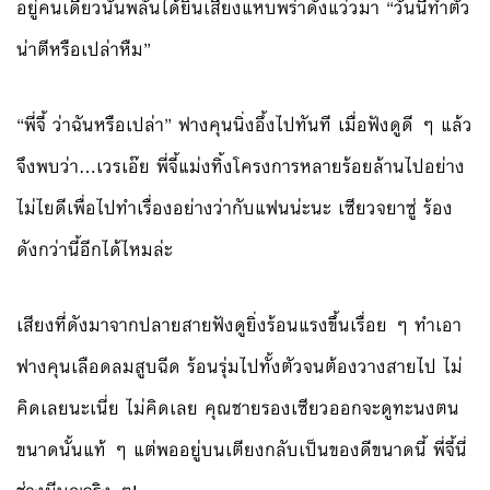
อยู่คนเดียวนั้นพลันได้ยินเสียงแหบพร่าดังแว่วมา “วันนี้ทำตัว
น่าตีหรือเปล่าหืม”
“พี่จี้ ว่าฉันหรือเปล่า” ฟางคุนนิ่งอึ้งไปทันที เมื่อฟังดูดี ๆ แล้ว
จึงพบว่า…เวรเอ๊ย พี่จี้แม่งทิ้งโครงการหลายร้อยล้านไปอย่าง
ไม่ไยดีเพื่อไปทำเรื่องอย่างว่ากับแฟนน่ะนะ เซียวจยาซู่ ร้อง
ดังกว่านี้อีกได้ไหมล่ะ
เสียงที่ดังมาจากปลายสายฟังดูยิ่งร้อนแรงขึ้นเรื่อย ๆ ทำเอา
ฟางคุนเลือดลมสูบฉีด ร้อนรุ่มไปทั้งตัวจนต้องวางสายไป ไม่
คิดเลยนะเนี่ย ไม่คิดเลย คุณชายรองเซียวออกจะดูทะนงตน
ขนาดนั้นแท้ ๆ แต่พออยู่บนเตียงกลับเป็นของดีขนาดนี้ พี่จี้นี่