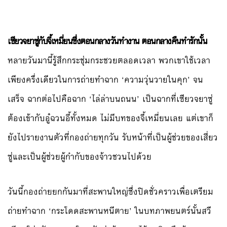
เซียวจยาซู่กับจี้เหมี่ยนซึ่งตอนกลางวันทำงาน ตอนกลางคืนทำรักนั้น
หลายวันมานี้รู้สึกกระชุ่มกระชวยตลอดเวลา พวกเขาใช้เวลา
เพียงครึ่งเดียวในการถ่ายทำฉาก ‘ความวุ่นวายในคุก’ จน
เสร็จ ฉากต่อไปคือฉาก ‘ไล่ล่าบนถนน’ เป็นฉากที่เซียวจยาซู่
ต้องเข้ากับอู๋ฉวนอี้ทั้งหมด ไม่มีบทของจี้เหมี่ยนเลย แต่เขาก็
ยังไปรายงานตัวที่กองถ่ายทุกวัน รับหน้าที่เป็นผู้ช่วยของเสี่ยว
ซู่และเป็นผู้ช่วยผู้กำกับของจ้าวชวนไปด้วย
วันนี้กองถ่ายยกกันมาที่สะพานใหญ่ซึ่งปิดชั่วคราวเพื่อเตรียม
ถ่ายทำฉาก ‘กระโดดสะพานหนีตาย’ ในบทภาพยนตร์นั้นสวี