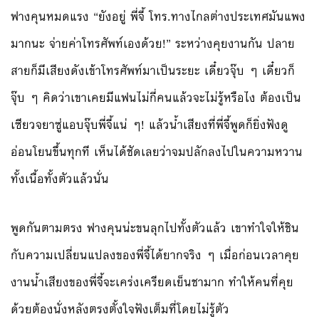
ฟางคุนหมดแรง “ยังอยู่ พี่จี้ โทร.ทางไกลต่างประเทศมันแพง
มากนะ จ่ายค่าโทรศัพท์เองด้วย!” ระหว่างคุยงานกัน ปลาย
สายก็มีเสียงดังเข้าโทรศัพท์มาเป็นระยะ เดี๋ยวจุ๊บ ๆ เดี๋ยวก็
จุ๊บ ๆ คิดว่าเขาเคยมีแฟนไม่กี่คนแล้วจะไม่รู้หรือไง ต้องเป็น
เซียวจยาซู่แอบจุ๊บพี่จี้แน่ ๆ! แล้วน้ำเสียงที่พี่จี้พูดก็ยิ่งฟังดู
อ่อนโยนขึ้นทุกที เห็นได้ชัดเลยว่าจมปลักลงไปในความหวาน
ทั้งเนื้อทั้งตัวแล้วนั่น
พูดกันตามตรง ฟางคุนน่ะขนลุกไปทั้งตัวแล้ว เขาทำใจให้ชิน
กับความเปลี่ยนแปลงของพี่จี้ได้ยากจริง ๆ เมื่อก่อนเวลาคุย
งานน้ำเสียงของพี่จี้จะเคร่งเครียดเย็นชามาก ทำให้คนที่คุย
ด้วยต้องนั่งหลังตรงตั้งใจฟังเต็มที่โดยไม่รู้ตัว