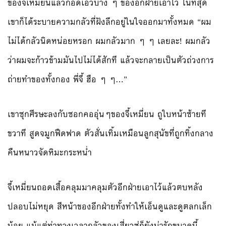
ของจี้เหมี่ยนแล้วกอดเอวบาง ๆ ของอีกฝ่ายเอาไว้ ในที่สุด
เขาก็ได้ระบายความกลัวที่ฝังลึกอยู่ในใจออกมาทั้งหมด “ผม
ไม่ได้กลัวนิดหน่อยหรอก ผมกลัวมาก ๆ ๆ เลยละ! ผมกลัว
ว่าผมจะก้าวข้ามมันไปไม่ได้สักที แล้วจะกลายเป็นตัวถ่วงการ
ถ่ายทำของทั้งกอง พี่จี้ ฮือ ๆ ๆ…”
เขาซุกศีรษะลงกับซอกคออุ่นๆของจี้เหมี่ยน ถูใบหน้าซ้ายที
ขวาที สูดจมูกฟืดฟาด ตัวสั่นเทิ้มเหมือนลูกสุนัขที่ถูกทิ้งกลาง
คืนหนาวจัดหิมะกระหน่ำ
จี้เหมี่ยนถอดเสื้อคลุมมาคลุมตัวอีกฝ่ายเอาไว้แล้วตบหลัง
ปลอบไม่หยุด สีหน้าของอีกฝ่ายทั้งทำให้เอ็นดูและดูตลกเล็ก
น้อย แม้แต่ท่าทางเวลากลัวของเสี่ยวซู่ก็ยังน่ารักขนาดนี้