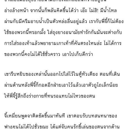
อ่างล้างหน้า จากนั้นก็พลันคิดขึ้นได้ว่า เอ๊ะ ไม่สิ! มีน้ำไหล
ผ่านกับมีครีมอาบน้ำเป็นตัวหล่อลื่นอยู่แล้ว เรากับพี่จี้ก็ไม่ต้อง
ใช้ของพวกนี้หรอกมั้ง ใส่ถุงยางอนามัยทำรักกันมันจะต่างกับ
การใส่รองเท้าแล้วพยายามเกาเท้าที่คันตรงไหนล่ะ ไม่ได้การ
ของพวกนี้คงไม่ได้ใช้ชั่วคราว เอาไปเก็บดีกว่า
เขารีบหยิบของเหล่านั้นออกไปใส่ไว้ในตู้หัวเตียง ตอนที่เดิน
ผ่านด้านหลังพี่จี้ก็กอดอีกฝ่ายเอาไว้แล้วเอาตัวถูไถเล็กน้อย
ให้พี่จี้รู้สึกถึงร่างกายที่ทนรอแทบไม่ไหวของตน
จี้เหมี่ยนพูดจาติดขัดขึ้นมาทันที เขาตอบรับบทสนทนาของ
ฟางคุนไม่ได้ไปชั่วขณะ ได้แต่จับคนรักขี้เล่นของตนจากด้าน