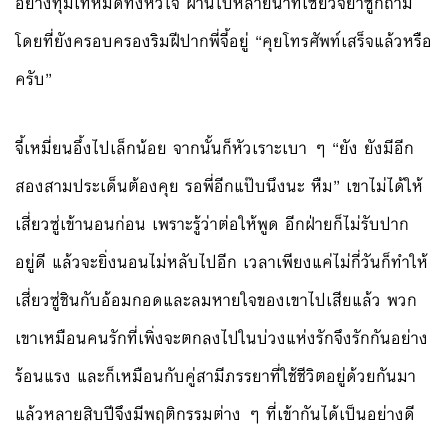
อย่างทุ่มเทหมดทั้งหัวใจ ผ่านไปหลายนาทีเซียวจยาซู่ก็ถาม
โดยที่ยังครอบครองริมฝีปากพี่จี้อยู่ “คุยโทรศัพท์เสร็จแล้วหรือ
ครับ”
จี้เหมี่ยนอึ้งไปเล็กน้อย จากนั้นก็หัวเราะเบา ๆ “ยัง ยังมีอีก
สองสามประเด็นต้องคุย รอพี่อีกแป๊บนึงนะ หืม” เขาไม่ได้ให้
เสี่ยวซู่เข้านอนก่อน เพราะรู้ว่าต่อให้พูด อีกฝ่ายก็ไม่รับปาก
อยู่ดี แล้วจะยิ่งนอนไม่หลับไปอีก เวลาเพียงแค่ไม่กี่วันก็ทำให้
เสี่ยวซู่ชินกับอ้อมกอดและลมหายใจของเขาไปเสียแล้ว พวก
เขาเหมือนคนรักที่เพิ่งจะตกลงไปในบ่วงแห่งรักจึงรักกันอย่าง
ร้อนแรง และก็เหมือนกับคู่สามีภรรยาที่ใช้ชีวิตอยู่ด้วยกันมา
แล้วหลายสิบปีจึงมีพฤติกรรมต่าง ๆ ที่เข้ากันได้เป็นอย่างดี