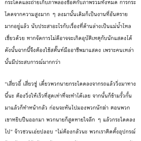
กระโดดและถ่ายเก็บภาพลองช็อตกับภาพรวมทั้งหมด การกระ
โดดจากความสูงมาก ๆ ลงมานั้นเดิมก็เป็นงานที่อันตราย
มากอยู่แล้ว นับประสาอะไรกับเรื่องที่ด้านล่างเป็นแม่น้ำไหล
เชี่ยวด้วย หากจัดการไม่ดีอาจจะเกิดอุบัติเหตุกับนักแสดงได้
ดังนั้นฉากนี้จึงต้องใช้สตั๊นท์มืออาชีพมาแสดง เพราะคนเหล่า
นั้นมีประสบการณ์มากกว่า
“เสี่ยวอี้ เสี่ยวซู่ เดี๋ยวพวกนายกระโดดลงจากรถแล้ววิ่งมาทาง
นี้นะ ต้องวิ่งให้เร็วที่สุดเท่าที่จะทำได้เลย จากนั้นก็ข้ามรั้วกั้น
มาแล้วก็ทำหน้ากลัว ก่อนจะหันไปมองพวกนักฆ่า ตอนพวก
เขาหยิบปืนออกมา พวกนายก็สูดหายใจลึก ๆ แล้วกระโดดลง
ไป” จ้าวชวนเอ่ยปลอบ “ไม่ต้องกลัวนะ พวกเราติดตั้งอุปกรณ์