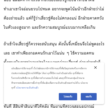
ทำเอาเขาใจอ่อนยวบไปหมด อยากจะพูดโน้มน้าวอีกฝ่ายว่าไม่
ต้องถ่ายแล้ว แต่ก็รู้ว่าเสี่ยวซู่ต้องไม่ตกลงแน่ อีกฝ่ายคาดหวัง
ในตัวเองสูงมาก และรักความสมบูรณ์แบบมากเหลือเกิน
ถ้าเข้าใจเสี่ยวซู่ก็ควรจะสนับสนุน ดังนั้นจี้เหมี่ยนจึงไม่พูดอะไร
เลย เขาทำเพียงกอดคนรักเอาไว้แน่น ๆ ใช้ความอดทน
ทั้งหมดในการปลอบประโลมและกล่อมเสี่ยวซู่ ก่อนถ่ายทำก็
แจ้งเตือนการใช้งานคุกกี้ เว็บไซต์ของเรามีการใช้งานคุกกี้เพื่อวัตถุประสงค์ในการจัดการ
ยังไม่อาจทำใจให้อีกฝ่ายออกจากอ้อมกอดตนไปได้
ประสบการณ์ของผู้ใช้งานให้ดีที่สุด ได้แก่ คุกกี้ที่มีความจำเป็นอย่างยิ่ง คุกกี้เพื่อการ
วิเคราะห์ประสิทธิภาพ คุกกี้เพื่อการทำงานของเว็บไซต์ และคุกกี้กำหนดกลุ่มเป้าหมาย
ศึกษารายละเอียดและการตั้งค่าคุกกี้เพิ่มเติมเพื่อความเป็นส่วนตัวของท่านได้ใน นโยบาย
จ้าวชวนได้ยินว่าเซียวจยาซู่เป็นโรคกลัวความสูงก็ไม่ได้เร่งรัด
คุกกี้
นโยบายความเป็นส่วนตัว
อะไร เพียงแค่ให้ทีมงานไปตรวจสอบอุปกรณ์นิรภัยอีกครั้ง
ไม่ยอมรับ
ยอมรับ
ทันที สี่สิบห้าสิบนาทีให้หลัง ทีมงานที่ตรวจสอบอุปกรณ์