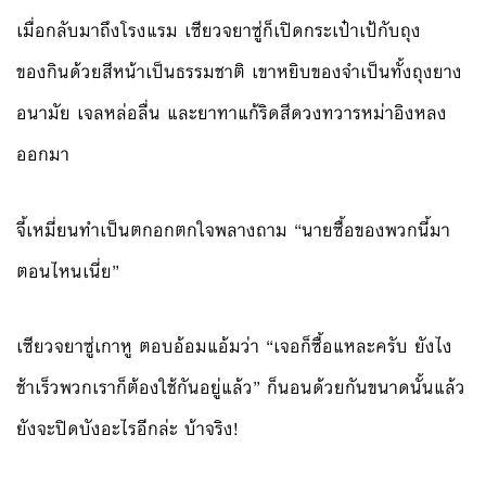
เมื่อกลับมาถึงโรงแรม เซียวจยาซู่ก็เปิดกระเป๋าเป้กับถุง
ของกินด้วยสีหน้าเป็นธรรมชาติ เขาหยิบของจำเป็นทั้งถุงยาง
อนามัย เจลหล่อลื่น และยาทาแก้ริดสีดวงทวารหม่าอิงหลง
ออกมา
จี้เหมี่ยนทำเป็นตกอกตกใจพลางถาม “นายซื้อของพวกนี้มา
ตอนไหนเนี่ย”
เซียวจยาซู่เกาหู ตอบอ้อมแอ้มว่า “เจอก็ซื้อแหละครับ ยังไง
ช้าเร็วพวกเราก็ต้องใช้กันอยู่แล้ว” ก็นอนด้วยกันขนาดนั้นแล้ว
ยังจะปิดบังอะไรอีกล่ะ บ้าจริง!