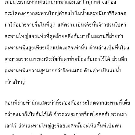
เทียนโย่วกับหานตงโดนนักฆ่าล้อมเอาไว้ทุกทิศ จึงต้อง
กระโดดลงจากสะพานใหญ่ดำลงไปในน้ำและหนีเอาชีวิตรอด
มาได้อย่างราบรื่นในที่สุด แต่ความเป็นจริงนั้นจ้าวชวนไปหา
สะพานใหญ่สองแห่งที่ดูคล้ายคลึงกันมาเป็นสถานที่ถ่ายทำ
สะพานหนึ่งสูงเพียงเจ็ดแปดเมตรเท่านั้น ด้านล่างเป็นพื้นโล่ง
สามารถวางเบาะลมนิรภัยกับตาข่ายป้องกันเอาไว้ได้ ส่วนอีก
สะพานหนึ่งความสูงมากกว่าร้อยเมตร ด้านล่างเป็นแม่น้ำ
กว้างใหญ่
ตอนที่ถ่ายทำนักแสดงนำทั้งสองต้องกระโดดจากสะพานที่เตี้ย
กว่าลงมาก็เป็นอันใช้ได้ จ้าวชวนจะถ่ายช็อตโคลสอัปพวกเขา
เอาไว้ ส่วนสะพานใหญ่สูงร้อยเมตรนั้นจะให้สตั๊นท์เป็นคน