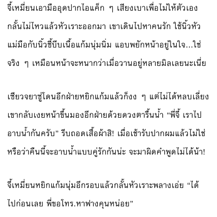
จี้เหมี่ยนเอามืออุดปากไอแค็ก ๆ เสียงเบาเพื่อไม่ให้ตัวเอง
กลั้นไม่ไหวแล้วหัวเราะออกมา เขาเดินไปหาคนรัก ใช้นิ้วหัว
แม่มือกับนิ้วชี้บีบเนื้อแก้มนุ่มนิ่ม แอบพยักหน้าอยู่ในใจ…ใช่
จริง ๆ เหมือนหน้าจะหนากว่าเมื่อวานอยู่หลายมิลเลยนะเนี่ย
เซียวจยาซู่โดนอีกฝ่ายหยิกแก้มแล้วก็งง ๆ แต่ไม่ได้หลบเลี่ยง
เขากลับเงยหน้าขึ้นมองอีกฝ่ายด้วยดวงตารื้นน้ำ “พี่จี้ เราไป
อาบน้ำกันครับ” รีบถอดเสื้อผ้าสิ! เมื่อเช้ารับปากผมแล้วไม่ใช่
หรือว่าคืนนี้จะอาบน้ำแบบคู่รักกันน่ะ จะมาผิดคำพูดไม่ได้น้า!
จี้เหมี่ยนหยิกแก้มนุ่มอีกรอบแล้วกลั้นหัวเราะพลางเอ่ย “ได้
ไปก่อนเลย พี่ขอโทร.หาฟางคุนหน่อย”