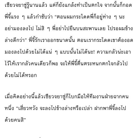
เซียวจยาซู่รู้นานแล้ว แต่ก็ยังแกล้งทำเป็นตกใจ จากนั้นก็กอด
พี่จี้แรง ๆ แล้วกำชับว่า “ตอนผมกระโดดพี่ก็อยู่ห่าง ๆ นะ
อย่ามองลงไป ไม่สิ ๆ พี่อย่าไปยืนบนสะพานเลย ไปรอผมข้าง
ล่างดีกว่า” พี่จี้รักเราออกขนาดนั้น ตอนเรากระโดดเขาต้องอด
มองลงไปด้วยไม่ได้แน่ ๆ แบบนั้นไม่ได้นะ! ความกลัวน่ะเอา
ไว้ให้เรากลัวคนเดียวก็พอ จะให้พี่จี้ตื่นตระหนกตกใจกลัวไป
ด้วยไม่ได้หรอก
เมื่อคิดอย่างนี้แล้วเซียวจยาซู่ก็โบกมือให้ทีมงานฝ่ายฉากคน
หนึ่ง “เสี่ยวหวัง จะลงไปข้างล่างหรือเปล่า ฝากพาพี่จี้ลงไป
ด้วยคนสิ”