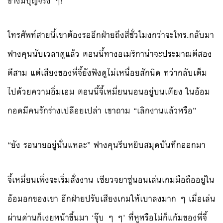
ช่างมีบุญจริง ๆ!
โทรศัพท์สายนี้เขาต้องรออีกฝ่ายถึงสี่ชั่วโมงกว่าจะโทร.กลับมา
ฟางคุนนับเวลาดูแล้ว ตอนนี้ทางอเมริกาน่าจะประมาณตีสอง
ตีสาม แต่เสียงของพี่จี้ยังฟังดูไม่เหนื่อยสักนิด ทว่ากลับเต็ม
ไปด้วยความอิ่มเอม ตอนนี้จี้เหมี่ยนนอนอยู่บนเตียง ในอ้อม
กอดมีคนรักร่างเปลือยเปล่า เขาถาม “เลิกงานแล้วหรือ”
“ยัง รอนายอยู่นั่นแหละ” ฟางคุนรีบหยิบสมุดบันทึกออกมา
จี้เหมี่ยนเพิ่งจะเริ่มสั่งงาน เซียวจยาซู่นอนเล่นเกมมือถืออยู่ใน
อ้อมอกของเขา อีกฝ่ายปรับเสียงเกมให้เบาลงมาก ๆ เมื่อเล่น
ผ่านด่านก็เงยหน้าขึ้นมา ‘จุ๊บ ๆ ๆ’ ที่หูหรือไม่ก็แก้มของพี่จี้