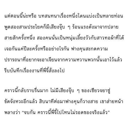
แต่ตอนนี้น่ะหรือ บทสนทนาเรื่องหนึ่งโดนแบ่งเป็นหลายท่อน
พูดสองสามประโยคก็มีเสียงจุ๊บ ๆ ร้อนแรงดังมาจากปลาย
สายสักครั้งหนึ่ง สองคนนั่นเป็นหนุ่มเลี้ยงวัวกับสาวทอผ้าที่ได้
เจอกันแค่ปีละครั้งหรืออย่างไรกัน ฟางคุนสะกดความ
ปรารถนาที่อยากจะอาเจียนจากความหวานพวกนั้นเอาไว้แล้ว
รีบบันทึกเรื่องงานที่พี่จี้สั่งลงไป
คราวนี้กลับราบรื่นมาก ไม่มีเสียงจุ๊บ ๆ ของเซียวจยาซู่
ขัดจังหวะอีกแล้ว สิบนาทีต่อมาฟางคุนก็วางสาย เขาส่ายหน้า
พลางว่า “จบกัน คราวนี้พี่จี้ไปไหนไม่รอดของจริงแล้ว”