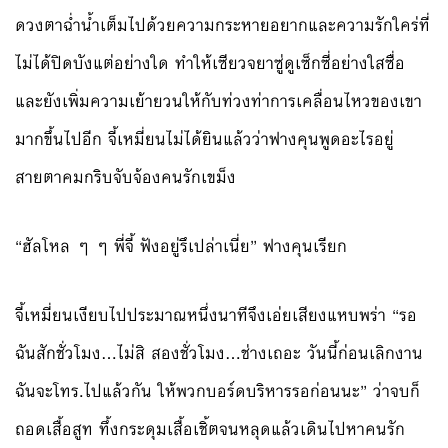
ดวงตาฉ่ำน้ำเต็มไปด้วยความกระหายอยากและความรักใคร่ที่
ไม่ได้ปิดบังแต่อย่างใด ทำให้เซียวจยาซู่ดูเซ็กซี่อย่างใสซื่อ
และยังเพิ่มความเย้ายวนให้กับท่วงท่าการเคลื่อนไหวของเขา
มากขึ้นไปอีก จี้เหมี่ยนไม่ได้ยินแล้วว่าฟางคุนพูดอะไรอยู่
สายตาคมกริบจับจ้องคนรักเขม็ง
“ฮัลโหล ๆ ๆ พี่จี้ ฟังอยู่รึเปล่าเนี่ย” ฟางคุนเรียก
จี้เหมี่ยนเงียบไปประมาณหนึ่งนาทีจึงเอ่ยเสียงแหบพร่า “รอ
ฉันสักชั่วโมง…ไม่สิ สองชั่วโมง…ช่างเถอะ วันนี้ก่อนเลิกงาน
ฉันจะโทร.ไปแล้วกัน ให้พวกบอร์ดบริหารรอก่อนนะ” ว่าจบก็
ถอดเสื้อสูท ทึ้งกระดุมเสื้อเชิ้ตจนหลุดแล้วเดินไปหาคนรัก