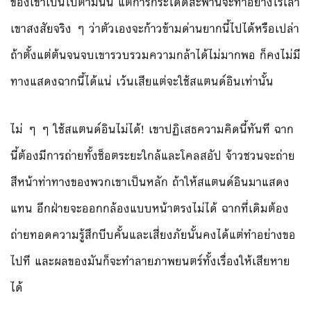
ของเขาเป็นไปตามนั้น แต่การกระโดดสะพานจะทำอย่างไรเล่า
เขาสงสัยจริง ๆ ว่าตัวเองจะก้าวข้ามด่านยากนี้ไปได้หรือเปล่า
ถ้าตั้งแต่ต้นจนจบเขารวบรวมความกล้าได้ไม่มากพอ ก็คงไม่มี
ทางแสดงฉากนี้ได้แน่ เว้นเสียแต่จะใช้สแตนด์อินเท่านั้น
ไม่ ๆ ๆ ใช้สแตนด์อินไม่ได้! เขาปฏิเสธความคิดนี้ทันที ฉาก
นี้ต้องมีการถ่ายทั้งช็อตระยะใกล้และโคลสอัป จ้าวชวนจะถ่าย
สีหน้าท่าทางของพวกเขาเป็นหลัก ถ้าให้สแตนด์อินมาแสดง
แทน อีกฝ่ายจะออกกล้องแบบหน้าตรงไม่ได้ ฉากที่เดิมต้อง
ถ่ายทอดความรู้สึกบีบคั้นและเสี่ยงภัยนั้นคงได้แต่ทำอย่างขอ
ไปที และผลของมันก็จะทำลายภาพยนตร์ทั้งเรื่องให้เสียหาย
ได้