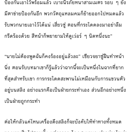
ป้องกันเอาไว้พร้อมแล้ว เบาะนิรภัยหนาสามเมตร รอบ ๆ ยัง
มีตาข่ายป้องกันอีก พวกวัตถุแหลมคมก็ย้ายออกไปหมดแล้ว
รับพวกนายเอาไว้ได้แน่ เสี่ยวซู่ ตอนที่กระโดดลงมาอย่าลืม
กรีดร้องด้วย สีหน้าก็พยายามให้ดูเว่อร์ ๆ นิดหนึ่งนะ”
“นายไม่ต้องพูดฉันก็คงร้องอยู่แล้วละ” เซียวจยาซู่ฝืนทำหน้า
นิ่ง ตอนรับบทมาเขาก็รู้แล้วว่าฉากนี้จะเป็นหนึ่งในฉากที่ยาก
ที่สุดสำหรับเขา การกระโดดสะพานไม่เหมือนกับการแขวนตัว
อยู่บนสลิง อย่างแรกคือเป็นฝ่ายกระทำเอง ส่วนอีกอย่างหนึ่ง
เป็นฝ่ายถูกกระทำ
ต่อให้กลัวแค่ไหนเครื่องดึงสลิงก็จะบังคับให้ท่าทางทั้งหมด