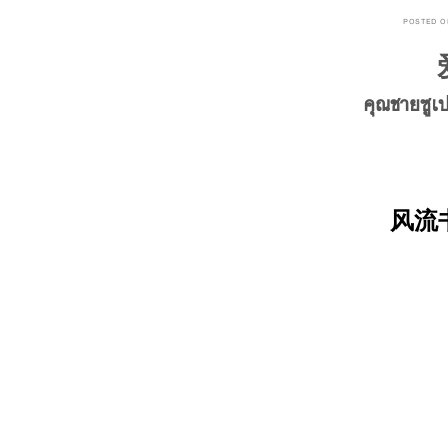
POSTED 
คุณชายซูเป
风流书呆 