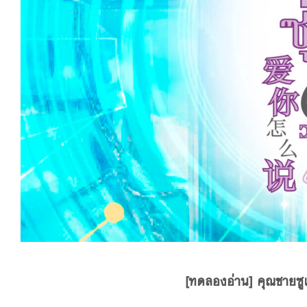
[ทดลองอ่าน] คุณชายซูเ