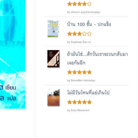
Rated
4
by sitanun pojchananupap
out of 5
บ้าน 100 ชั้น - ปกแข็ง
Rated
by Suphasa Sae-ui
out
3
of 5
ถ้ามันใช่...สักวันเราจะวนกลับมา
เจอกันอีก
Rated
out
5
by BoomBim Kattaleya
of 5
ไม่มีวันไหนที่แย่เกินไป
Rated
out
5
by Som Worakant
of 5