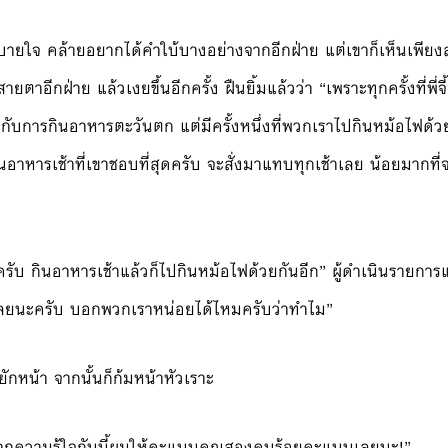
บายใจ คล้ายอยากได้คำใบ้บางอย่างจากอีกฝ่าย แต่เขาก็เห็นเพีย
อีกฝ่าย แล้วเงยขึ้นอีกครั้ง ฝืนยิ้มแล้วว่า “เพราะทุกครั้งที่พี่จี้
กับการกินอาหารตะวันตก แต่มีครั้งหนึ่งที่พวกเราไปกินหม้อไฟด้ว
าหารเช้าที่เขาชอบที่สุดครับ จะสั่งมาแทบทุกเช้าเลย น้อยมากที่
ับ กินอาหารเช้าแล้วก็ไปกินหม้อไฟด้วยกันอีก” ผู้ดำเนินรายการแ
ๆ เลยนะครับ บอกพวกเราหน่อยได้ไหมครับว่าทำไม”
ยักหน้า จากนั้นก็ก้มหน้าหัวเราะ
ดูจากความรู้ใจกันนี้ผมให้คะแนนคุณสองคนร้อยคะแนนเลยนะ!”