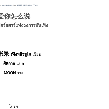
ON
11/02/2023
BY
AMARINBOOKS TEAM
爱你怎么说
อร์สตาร์แห่งวงการบันเทิง
เฟิงหลิวซูไต
เขียน
ศีตกาล
แปล
MOON
วาด
— โปรย —