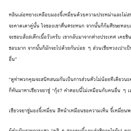
หลินเล่อหยางเหลือบมองจี้เหมี่ยนด้วยความประหม่าและไม่ส
จะคาดเดาคู่นั้น ใจของเขาตื่นตระหนก จากนั้นก็ก้มศีรษะหลบสายตา
จะชอบสั่งสเต๊กเนื้อวัวครับ เขากลับมาจากต่างประเทศ เคยชิน
ชอบมาก จากนั้นก็มักจะไปด้วยกันบ่อย ๆ ส่วนเซียหวงเปาเป็นอ
อื่น”
“ดูท่าพวกคุณจะสนิทสนมกันเป็นการส่วนตัวไม่น้อยทีเดียวนะคร
ก็หันมาหาเซียวจยาซู่ “กุ้ง? คำตอบนี้ไม่เหมือนกับคนอื่น 
เซียวจยาซู่มองจี้เหมี่ยน สีหน้าเหมือนขอความเห็น จี้เหมี่ยนพ
ผู้ดำเนินรายการแซว “ดูสิ ๆ สองคนนี้แอบส่งซิกอะไรกัน! 