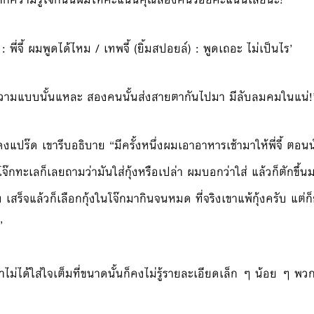
ี่จี้ ผมพูดได้ไหม / เทพจี้ (ยิ้มสปอยล์) : พูดเถอะ ไม่เป็นไร’
ายความแบบนั้นแหละ สองคนนั้นส่งสายตากันไปมา มีลับลมคมในแน่!
ดงแปร๊ด เขารีบอธิบาย “มีครั้งหนึ่งผมเอาอาหารเช้ามาให้พี่จี้ ตอน
๊กทะเลก็เลยถามว่ามันใส่กุ้งหรือเปล่า ผมบอกว่าใส่ แล้วก็ตักขึ้นม
 เสร็จแล้วก็เลือกกุ้งในโจ๊กมากินจนหมด ที่จริงเขาแพ้กุ้งครับ แต่
”
าไม่ได้ใส่ใจเต็มที่ขนาดนั้นก็คงไม่รู้รายละเอียดเล็ก ๆ น้อย ๆ พว