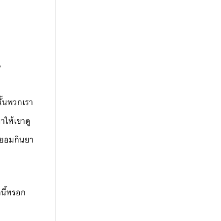
’
นั้นพวกเรา
าให้เขาดู
ก็ยอมกินยา
กนี้หรอก