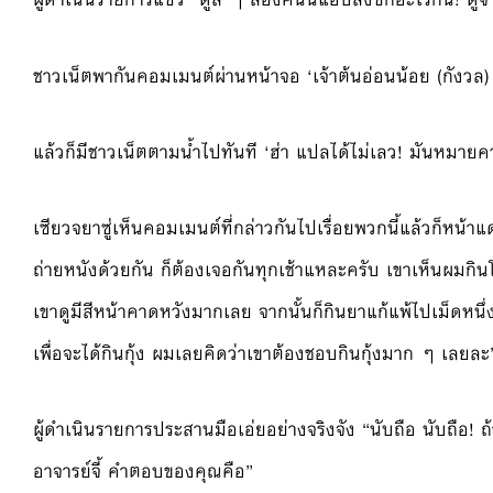
ชาวเน็ตพากันคอมเมนต์ผ่านหน้าจอ ‘เจ้าต้นอ่อนน้อย (กังวล) : พ
แล้วก็มีชาวเน็ตตามน้ำไปทันที ‘ฮ่า แปลได้ไม่เลว! มันหม
เซียวจยาซู่เห็นคอมเมนต์ที่กล่าวกันไปเรื่อยพวกนี้แล้วก็หน้าแ
ถ่ายหนังด้วยกัน ก็ต้องเจอกันทุกเช้าแหละครับ เขาเห็นผมกินโจ
เขาดูมีสีหน้าคาดหวังมากเลย จากนั้นก็กินยาแก้แพ้ไปเม็ดหนึ่ง
เพื่อจะได้กินกุ้ง ผมเลยคิดว่าเขาต้องชอบกินกุ้งมาก ๆ เลยละ
ผู้ดำเนินรายการประสานมือเอ่ยอย่างจริงจัง “นับถือ นับถือ! ถ้
อาจารย์จี้ คำตอบของคุณคือ”