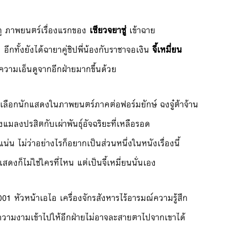
อถู ภาพยนตร์เรื่องแรกของ
เซียวจยาซู่
เข้าฉาย
 อีกทั้งยังได้ฉายาคู่ชิปพี่น้องกับราชาจอเงิน
จี้เหมี่ยน
บความเอ็นดูจากอีกฝ่ายมากขึ้นด้วย
รคัดเลือกนักแสดงในภาพยนตร์ภาคต่อฟอร์มยักษ์ ฉงจู๋ต้าจ้าน
ลงปรสิตกับเผ่าพันธุ์อัจฉริยะที่เหลือรอด
แน่น ไม่ว่าอย่างไรก็อยากเป็นส่วนหนึ่งในหนังเรื่องนี้
แสดงก็ไม่ใช่ใครที่ไหน แต่เป็นจี้เหมี่ยนนั่นเอง
01 หัวหน้าเอไอ เครื่องจักรสังหารไร้อารมณ์ความรู้สึก
้วยความงามเข้าไปให้อีกฝ่ายไม่อาจละสายตาไปจากเขาได้