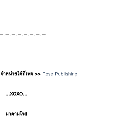
—.—.—.—.—.—.—.—
ำหน่ายได้ที่เพจ >>
Rose Publishing
…XOXO…
มาดามโรส