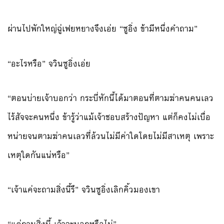
ผ่านไปพักใหญ่ฉู่เฟยหยางจึงเอ่ย “ซูอิ่ง ข้ามีหนึ่งคำถาม”
“อะไรหรือ” จวินซูอิ่งเอ่ย
“ตอนบ่ายเจ้าบอกว่า กระบี่หักนี้ได้มาตอนที่ตามฆ่าคนคนเลว
ไร้สัจจะคนหนึ่ง ข้ารู้ว่าแม้เจ้าชอบสร้างปัญหา แต่ก็คงไม่เบื่อ
หน่ายจนตามฆ่าคนเลวที่ล้วนไม่มีค่าใดโดยไม่มีสาเหตุ เพราะ
เหตุใดกันแน่หรือ”
“เจ้าแค่จะถามสิ่งนี้รึ” จวินซูอิ่งเลิกคิ้วมองเขา