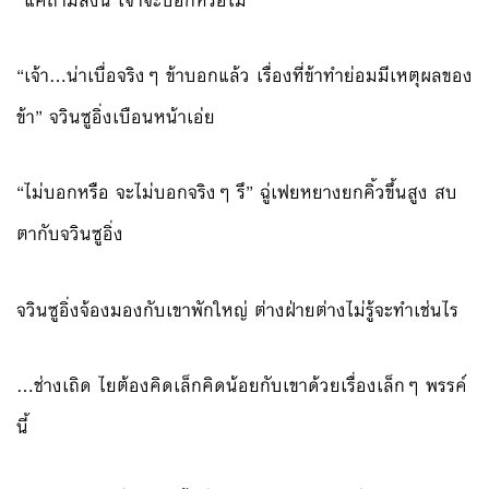
“แค่ถามสิ่งนี้ เจ้าจะบอกหรือไม่”
“เจ้า…น่าเบื่อจริงๆ ข้าบอกแล้ว เรื่องที่ข้าทำย่อมมีเหตุผลของ
ข้า” จวินซูอิ่งเบือนหน้าเอ่ย
“ไม่บอกหรือ จะไม่บอกจริงๆ รึ” ฉู่เฟยหยางยกคิ้วขึ้นสูง สบ
ตากับจวินซูอิ่ง
จวินซูอิ่งจ้องมองกับเขาพักใหญ่ ต่างฝ่ายต่างไม่รู้จะทำเช่นไร
…ช่างเถิด ไยต้องคิดเล็กคิดน้อยกับเขาด้วยเรื่องเล็กๆ พรรค์
นี้