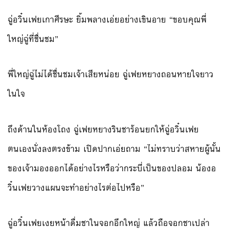
ฉู่อวิ๋นเฟยเกาศีรษะ ยิ้มพลางเอ่ยอย่างเขินอาย “ขอบคุณพี่
ใหญ่ฉู่ที่ชื่นชม”
พี่ใหญ่ฉู่ไม่ได้ชื่นชมเจ้าเสียหน่อย ฉู่เฟยหยางถอนหายใจยาว
ในใจ
ถึงด้านในห้องโถง ฉู่เฟยหยางรินชาร้อนยกให้ฉู่อวิ๋นเฟย
ตนเองนั่งลงตรงข้าม เปิดปากเอ่ยถาม “ไม่ทราบว่าสหายผู้นั้น
ของเจ้ามองออกได้อย่างไรหรือว่ากระบี่เป็นของปลอม น้องอ
วิ๋นเฟยวางแผนจะทำอย่างไรต่อไปหรือ”
ฉู่อวิ๋นเฟยเงยหน้าดื่มชาในจอกอึกใหญ่ แล้วถือจอกชาเปล่า