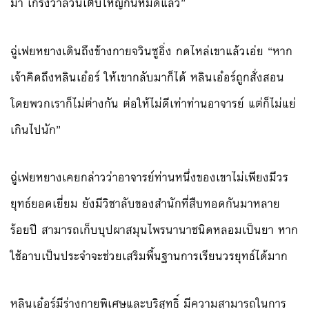
มา เกรงว่าล้วนเติบใหญ่กันหมดแล้ว”
ฉู่เฟยหยางเดินถึงข้างกายจวินซูอิ่ง กดไหล่เขาแล้วเอ่ย “หาก
เจ้าคิดถึงหลินเอ๋อร์ ให้เขากลับมาก็ได้ หลินเอ๋อร์ถูกสั่งสอน
โดยพวกเราก็ไม่ต่างกัน ต่อให้ไม่ดีเท่าท่านอาจารย์ แต่ก็ไม่แย่
เกินไปนัก”
ฉู่เฟยหยางเคยกล่าวว่าอาจารย์ท่านหนึ่งของเขาไม่เพียงมีวร
ยุทธ์ยอดเยี่ยม ยังมีวิชาลับของสำนักที่สืบทอดกันมาหลาย
ร้อยปี สามารถเก็บบุปผาสมุนไพรนานาชนิดหลอมเป็นยา หาก
ใช้อาบเป็นประจำจะช่วยเสริมพื้นฐานการเรียนวรยุทธ์ได้มาก
หลินเอ๋อร์มีร่างกายพิเศษและบริสุทธิ์ มีความสามารถในการ