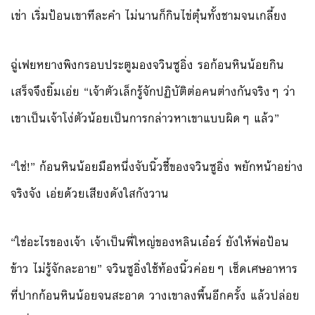
เข่า เริ่มป้อนเขาทีละคำ ไม่นานก็กินไข่ตุ๋นทั้งชามจนเกลี้ยง
ฉู่เฟยหยางพิงกรอบประตูมองจวินซูอิ่ง รอก้อนหินน้อยกิน
เสร็จจึงยิ้มเอ่ย “เจ้าตัวเล็กรู้จักปฏิบัติต่อคนต่างกันจริงๆ ว่า
เขาเป็นเจ้าโง่ตัวน้อยเป็นการกล่าวหาเขาแบบผิดๆ แล้ว”
“ใช่!” ก้อนหินน้อยมือหนึ่งจับนิ้วชี้ของจวินซูอิ่ง พยักหน้าอย่าง
จริงจัง เอ่ยด้วยเสียงดังใสกังวาน
“ใช่อะไรของเจ้า เจ้าเป็นพี่ใหญ่ของหลินเอ๋อร์ ยังให้พ่อป้อน
ข้าว ไม่รู้จักละอาย” จวินซูอิ่งใช้ท้องนิ้วค่อยๆ เช็ดเศษอาหาร
ที่ปากก้อนหินน้อยจนสะอาด วางเขาลงพื้นอีกครั้ง แล้วปล่อย