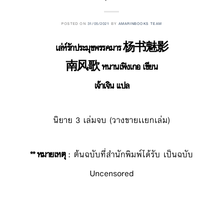
POSTED ON
31/05/2021
BY
AMARINBOOKS TEAM
เล่ห์รักประมุขพรรคมาร 杨书魅影
南风歌 หนานเฟิงเกอ เขียน
เจ้าเจิน แปล
นิยาย 3 เล่มจบ (วางขายเเยกเล่ม)
** หมายเหตุ
: ต้นฉบับที่สำนักพิมพ์ได้รับ เป็นฉบับ
Uncensored