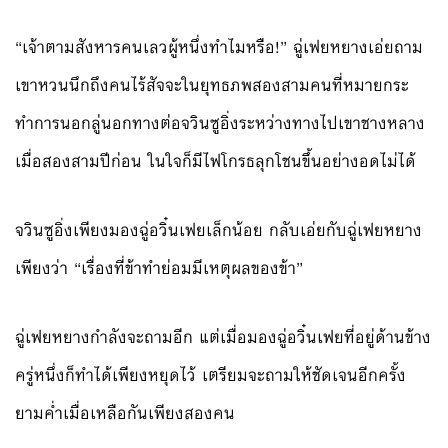
“เจ้าตามสังหารคนเลวผู้หนึ่งทำไมหรือ!” ฉู่เฟยหยางเอ่ยถาม
เขาหวนนึกถึงคนไร้สัจจะในยุทธภพสองสามคนที่หมายกระ
ทำการนอกลู่นอกทางต่อจวินซูอิ่งระหว่างทางไปเขาชางหลาง
เมื่อสองสามปีก่อน ในใจก็มีไฟโกรธลุกโชนขึ้นอย่างอดไม่ได้
จวินซูอิ่งเพียงมองฉู่อวิ๋นเฟยเล็กน้อย กลับเอ่ยกับฉู่เฟยหยาง
เพียงว่า “เรื่องที่ข้าทำย่อมมีเหตุผลของข้า”
ฉู่เฟยหยางกำลังจะถามอีก แต่เมื่อมองฉู่อวิ๋นเฟยที่อยู่ด้านข้าง
ครู่หนึ่งก็ทำได้เพียงหยุดไว้ เตรียมจะถามให้ชัดเจนอีกครั้ง
ยามค่ำเมื่อเหลือกันเพียงสองคน