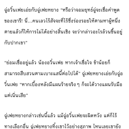
ฉู่อวิ๋นเฟยเอ่ยกับฉู่เฟยหยาง “หรือว่าจอมยุทธ์ฉู่จะเชื่อคำพูด
ของเขารึ! นี่…คนเลวไร้สัจจะที่ไร้ซึ่งร่องรอยให้ตามหาผู้หนึ่ง
ตายแล้วก็ให้การไม่ได้อย่างสิ้นเชิง จะว่ากล่าวอะไรล้วนขึ้นอยู่
กับปากเขา”
“ย่อมเชื่ออยู่แล้ว น้องอวิ๋นเฟย หากเจ้าเชื่อใจ ข้าน้อยก็
สามารถสืบสวนตามเบาะแสนี้ต่อไปได้” ฉู่เฟยหยางเอ่ยกับฉู่อ
วิ๋นเฟย “หากเบื้องหลังมีแผนร้ายจริงๆ ก็จะได้วางแผนรับมือ
แต่เนิ่นเสีย”
ฉู่เฟยหยางกล่าวเช่นนี้แล้ว แม้ฉู่อวิ๋นเฟยจะผิดหวัง แต่ก็ไร้
ทางเลือกอื่น ฉู่เฟยหยางทิ้งเขาไว้อย่างสุภาพ ไหนเลยเขายัง