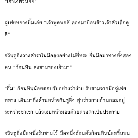
“เจ้าโง่ตัวน้อย”
ฉู่เฟยหยางยิ้มเอ่ย “เจ้าพูดพอดี ลองมาป้อนข้าวเจ้าตัวเล็กดู
สิ”
จวินซูอิ่งวางตำราในมือลงอย่างไม่ยี่หระ ยื่นมือมาทางทั้งสอง
คน “ก้อนหิน ส่งชามของเจ้ามา”
“อื้ม” ก้อนหินน้อยตอบรับอย่างว่าง่าย รับชามจากมือฉู่เฟย
หยาง เดินมาถึงด้านหน้าจวินซูอิ่ง ฟุบร่างกายอ้วนกลมอยู่
ระหว่างขาเขา แล้วเงยหน้ามองด้วยดวงตาเป็นประกาย
จวินซูอิ่งมือหนึ่งรับชามไว้ มือหนึ่งช้อนตัวก้อนหินน้อยขึ้นบน