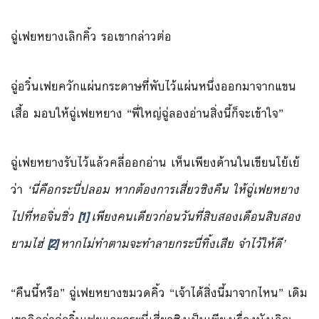
ฉู่เฟยหยางเลิกคิ้ว รอเขากล่าวต่อ
ฉู่อวิ๋นเฟยควักแผ่นกระดาษที่พับไว้แผ่นหนึ่งออกมาจากแขน
เสื้อ มอบให้ฉู่เฟยหยาง “พี่ใหญ่ฉู่ลองอ่านสิ่งนี้ก็จะเข้าใจ”
ฉู่เฟยหยางรับไว้แล้วคลี่ออกอ่าน เห็นเพียงด้านในเขียนโย้เย้
ว่า
‘
นี่คือกระบี่ปลอม หากต้องการเสี่ยวซิงคืน ให้ฉู่เฟยหยาง
ไปที่หอจิ่นซิ่ว
[1]
เพียงคนเดียวก่อนวันที่สิบสองเดือนสิบสอง
ยามไฮ่
[2]
หากไม่ทำตามจะทำลายกระบี่ทิ้งเสีย จำไว้ให้ดี’
“คืนนี้หรือ” ฉู่เฟยหยางขมวดคิ้ว “เจ้าได้สิ่งนี้มาจากไหน” เดิม