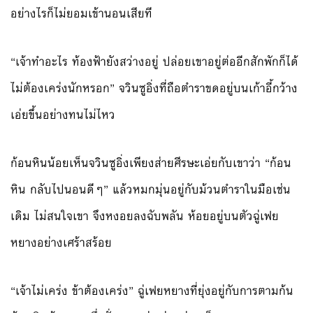
อย่างไรก็ไม่ยอมเข้านอนเสียที
“เจ้าทำอะไร ท้องฟ้ายังสว่างอยู่ ปล่อยเขาอยู่ต่ออีกสักพักก็ได้
ไม่ต้องเคร่งนักหรอก” จวินซูอิ่งที่ถือตำราขดอยู่บนเก้าอี้กว้าง
เอ่ยขึ้นอย่างทนไม่ไหว
ก้อนหินน้อยเห็นจวินซูอิ่งเพียงส่ายศีรษะเอ่ยกับเขาว่า “ก้อน
หิน กลับไปนอนดีๆ” แล้วหมกมุ่นอยู่กับม้วนตำราในมือเช่น
เดิม ไม่สนใจเขา จึงหงอยลงฉับพลัน ห้อยอยู่บนตัวฉู่เฟย
หยางอย่างเศร้าสร้อย
“เจ้าไม่เคร่ง ข้าต้องเคร่ง” ฉู่เฟยหยางที่ยุ่งอยู่กับการตามก้น