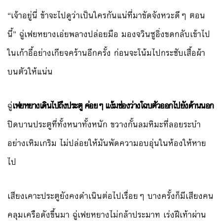
“เจ้าอยู่นี่ ข้าจะไปดูว่าเป็นใครกันแน่ที่มาขัดจังหวะดีๆ ตอน
นี้” ฉู่เฟยหยางเอ่ยพลางปล่อยมือ มองจวินซูอิ่งขดกลับเข้าไป
ในเก้าอี้อย่างเกียจคร้านอีกครั้ง ก่อนจะโน้มไปกระชับเสื้อผ้า
บนตัวให้แน่น
ฉู่
เฟยหยางเดินไปถึงประตู ค่อยๆ แง้มช่องว่างโฉบตัวออกไปยังด้านนอก
ปิดบานประตูที่ทั้งหนาทั้งหนัก ขวางกั้นลมหิมะที่ลอยระบำ
อย่างเหิมเกริม ไม่ปล่อยให้มันพัดความอบอุ่นในห้องให้หาย
ไป
เสียงเคาะประตูยังคงดำเนินต่อไปเรื่อยๆ บางครั้งก็มีเสียงคน
คลุมเครือดังขึ้นมา ฉู่เฟยหยางไม่กล้าประมาท เร่งฝีเท้าผ่าน