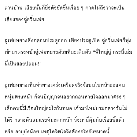
ลานบ้าน เสียงนั้นก็ยิ่งดังชัดขึ้นเรื่อยๆ คาดไม่ถึงว่าจะเป็น
เสียงของฉู่อวิ๋นเฟย
ฉู่เฟยหยางดึงกลอนประตูออก เพียงประตูเปิด ฉู่อวิ๋นเฟยก็พุ่ง
เข้ามาตรงหน้าฉู่เฟยหยางด้วยหิมะเต็มตัว “พี่ใหญ่ฉู่ กระบี่เล่ม
นี้เป็นของปลอม!”
ฉู่เฟยหยางเห็นท่าทางเคร่งเครียดจริงจังบนใบหน้าของคน
หนุ่มตรงหน้า ก็จนปัญญาจนอยากถอนหายใจออกมาตรงๆ
เด็กคนนี้มีเรื่องใหญ่อะไรกันหนอ เจ้ามาใหม่ยามกลางวันไม่
ได้รึ กลางคืนลมแรงหิมะตกหนัก วิ่งมานี่คุ้มกับเรื่องนี้แล้ว
หรือ อายุยังน้อย เหตุใดจิตใจจึงต้องจริงจังขนาดนี้