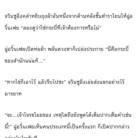
จวินซูอิ่งคลำหยิบถุงผ้าอันหนึ่งจากด้านหลังชั้นตำราโยนให้ฉู่อ
วิ๋นเฟย “ลองดูว่าใช่กระบี่ที่เจ้าต้องการหรือไม่”
ฉู่อวิ๋นเฟยเปิดห่อผ้า พลันดวงตาก็เปล่งประกาย “นี่คือกระบี่
ของสำนักแน่แท้…”
“หากใช่ก็เอาไว้ แล้วรีบไปซะ” จวินซูอิ่งเอ่ยส่งแขกอย่างไร้
มารยาท
“จะ…เจ้าโจรขโมยของ เหตุใดถึงยังพูดได้เต็มปากเต็มคำเช่น
นี้!” ฉู่อวิ๋นเฟยเห็นคนประเภทนี้เป็นครั้งแรก ก็เปิดปากกล่าว