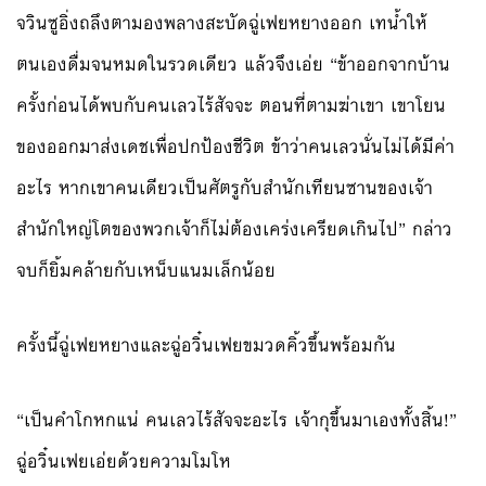
จวินซูอิ่งถลึงตามองพลางสะบัดฉู่เฟยหยางออก เทน้ำให้
ตนเองดื่มจนหมดในรวดเดียว แล้วจึงเอ่ย “ข้าออกจากบ้าน
ครั้งก่อนได้พบกับคนเลวไร้สัจจะ ตอนที่ตามฆ่าเขา เขาโยน
ของออกมาส่งเดชเพื่อปกป้องชีวิต ข้าว่าคนเลวนั่นไม่ได้มีค่า
อะไร หากเขาคนเดียวเป็นศัตรูกับสำนักเทียนซานของเจ้า
สำนักใหญ่โตของพวกเจ้าก็ไม่ต้องเคร่งเครียดเกินไป” กล่าว
จบก็ยิ้มคล้ายกับเหน็บแนมเล็กน้อย
ครั้งนี้ฉู่เฟยหยางและฉู่อวิ๋นเฟยขมวดคิ้วขึ้นพร้อมกัน
“เป็นคำโกหกแน่ คนเลวไร้สัจจะอะไร เจ้ากุขึ้นมาเองทั้งสิ้น!”
ฉู่อวิ๋นเฟยเอ่ยด้วยความโมโห