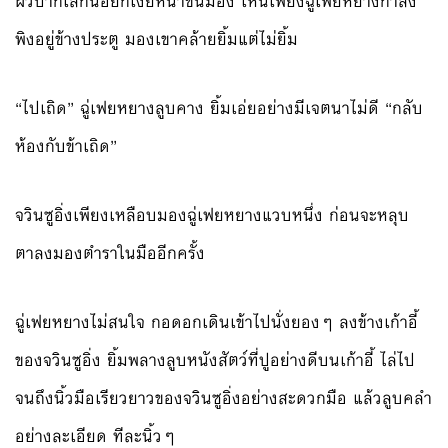
ผิวปากเล็กน้อยก็เงยหน้าขึ้นมอง เห็นเพียงฉู่เฟยหยางกำลัง
พิงอยู่ข้างประตู มองเขาคล้ายยิ้มแต่ไม่ยิ้ม
“ไปเถิด” ฉู่เฟยหยางลูบคาง ยิ้มเอ่ยอย่างมีเจตนาไม่ดี “กลับ
ห้องกับข้าเถิด”
จวินซูอิ่งเพียงเหลือบมองฉู่เฟยหยางแวบหนึ่ง ก่อนจะหลุบ
ตาลงมองตำราในมืออีกครั้ง
ฉู่เฟยหยางไม่สนใจ กอดอกเดินเข้าไปนั่งยองๆ ลงข้างเก้าอี้
ของจวินซูอิ่ง ยิ้มพลางลูบหนังสัตว์ที่ปูอย่างดีบนเก้าอี้ ไล่ไป
จนถึงนิ้วมือเรียวยาวของจวินซูอิ่งอย่างสะดวกมือ แล้วลูบคลำ
อย่างละเอียด ทีละนิ้วๆ