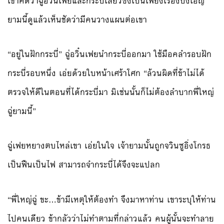
เขาคิดว่าฉู่อวิ๋นเฟยและกระบี่เสี่ยวซิงเป็นเพียงเรื่องบังเอิญ
ยามนี้ดูแล้วเห็นชัดว่ามีคนวางแผนต่อเขา
“อยู่ในฝักกระบี่” ฉู่อวิ๋นเฟยนำกระบี่ออกมา ใช้มือคลำรอบฝัก
กระบี่รอบหนึ่ง เอ่ยด้วยใบหน้าเศร้าโศก “ล้วนผิดที่ข้าไม่ได้
ตรวจให้ดีในตอนที่ได้กระบี่มา มิเช่นนั้นก็ไม่ต้องลำบากพี่ใหญ่
ฉู่ยามนี้”
ฉู่เฟยหยางตบไหล่เขา เอ่ยในใจ เจ้ายามนั้นถูกจวินซูอิ่งโกรธ
เป็นฟืนเป็นไฟ สามารถจำกระบี่ได้จึงจะแปลก
“พี่ใหญ่ฉู่ ขะ…ข้ามีเหตุให้ต้องทำ จึงมาหาท่าน เขาระบุให้ท่าน
ไปคนเดียว ข้ากลัวว่าไม่ทำตามที่กล่าวแล้ว คนผู้นั้นจะทำลาย