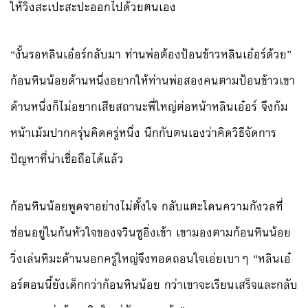
ให้วิ่งสะเปะสะปะออกไปด้วยตนเอง
“งั้นรอหลินเอ๋อร์กลับมา ท่านพ่อต้องป้อนข้าวหลินเอ๋อร์ด้วย”
ก้อนหินน้อยด้านหนึ่งอยากให้ท่านพ่อสองคนตามป้อนข้าวเขา
ด้านหนึ่งก็ไม่อยากเสียสถานะพี่ใหญ่ต่อหน้าหลินเอ๋อร์ จึงก้ม
หน้าเม้มปากครุ่นคิดครู่หนึ่ง นึกกับตนเองว่าคิดวิธีจัดการ
ปัญหาที่น่าเชื่อถือได้แล้ว
ก้อนหินน้อยพูดจาอย่างไม่ตั้งใจ กลับแตะโดนความกังวลที่
ซ่อนอยู่ในก้นหัวใจของจวินซูอิ่งเข้า เขามองตามก้อนหินน้อย
วิ่งเล่นหิมะด้านนอกครู่ใหญ่จึงทอดถอนใจเอ่ยเบาๆ “หลินเอ๋
อร์ตอนนี้ยังเด็กกว่าก้อนหินน้อย กว่าเขาจะเรียนเสร็จและกลับ