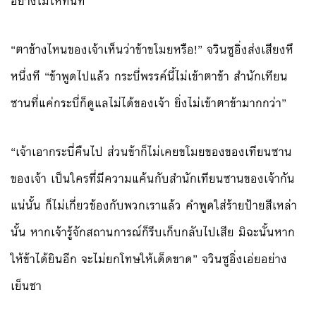
อย่างโมโหทันที
“ตาข้างไหนของเจ้าเห็นว่าข้าขโมยหรือ!” จวินซูอิ่งส่งเสียงหึ
หนึ่งที “ข้าพูดไปแล้ว กระบี่พรรค์นี้ไม่เข้าตาข้า สำนักเทียน
ซานที่แค่กระบี่ก็ดูแลไม่ได้ของเจ้า ยิ่งไม่เข้าตาข้ามากกว่า”
“เจ้าเอากระบี่คืนไป ส่วนข้าก็ไม่เคยขโมยของของเทียนซาน
ของเจ้า เป็นใครที่มีความแค้นกับสำนักเทียนซานของเจ้ากัน
แน่นั้น ก็ไม่เกี่ยวข้องกับพวกเราแล้ว คำพูดใส่ร้ายป้ายสีเหล่า
นั้น หากเจ้ารู้จักสถานการณ์ก็รีบเก็บกลับไปเสีย มิฉะนั้นหาก
ให้ข้าได้ยินอีก จะไม่ยกโทษให้เด็ดขาด” จวินซูอิ่งเอ่ยอย่าง
เย็นชา