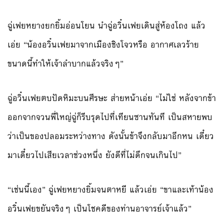
ฉู่เฟยหยางยกยิ้มอ่อนโยน นำฉู่อวิ๋นเฟยเดินสู่ห้องโถง แล้ว
เอ่ย “น้องอวิ๋นเฟยมาจากเมืองชิงโจวหรือ อากาศเลวร้าย
ขนาดนี้ทำให้เจ้าลำบากแล้วจริงๆ”
ฉู่อวิ๋นเฟยตบปัดหิมะบนศีรษะ ส่ายหน้าเอ่ย “ไม่ใช่ หลังจากข้า
ออกจากจวนพี่ใหญ่ฉู่ก็รีบรุดไปที่เทียนซานทันที เป็นสหายพบ
ว่าเป็นของปลอมระหว่างทาง ดังนั้นข้าจึงกลับมาอีกหน เดี๋ยว
มาเดี๋ยวไปเสียเวลาช่วงหนึ่ง ยังดีที่ไม่ดึกจนเกินไป”
“เช่นนี้เอง” ฉู่เฟยหยางยิ้มจนตาหยี แล้วเอ่ย “ขาและเท้าน้อง
อวิ๋นเฟยขยันจริงๆ เป็นโชคดีของท่านอาจารย์เจ้าแล้ว”