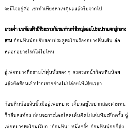
จะมีใจอยู่ต่อ เขาทำเพียงหาเหตุผลแล้วรีบจากไป
ยามค่ำ บนท้องฟ้ามีหิมะราวกับขนห่านห่าใหญ่ลอยโปรยปรายตกสู่กลาง
ลาน
ก้อนหินน้อยจับขอบประตูตะโกนร้องอย่างตื่นเต้น ล่อ
หลอกอย่างไรก็ไม่ไปไหน
ฉู่เฟยหยางถือชามไข่ตุ๋นนั่งยองๆ ลงตรงหน้าก้อนหินน้อย
แล้วยัดช้อนเข้าปากเขาอย่างไม่ปล่อยให้เสียเวลา
ก้อนหินน้อยจับนิ้วมือฉู่เฟยหยาง เคี้ยวอยู่ในปากสองสามหน
ก็กลืนลงท้อง ก่อนจะกระโดดโลดเต้นคิดไปเล่นหิมะอีกครั้ง ฉู่
เฟยหยางตะโกนเรียก “ก้อนหิน” หนึ่งครั้ง ก้อนหินน้อยก็ส่ง