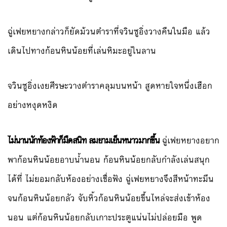
ฉู่เฟยหยางกล่าวก็ยัดม้วนตำราที่จวินซูอิ่งวางคืนในมือ แล้ว
เดินไปทางก้อนหินน้อยที่เล่นหิมะอยู่ในลาน
จวินซูอิ่งเงยศีรษะวางตำราคลุมบนหน้า สูดหายใจหนึ่งเฮือก
อย่างหงุดหงิด
ไม่นานนักท้องฟ้าก็มืดสนิท ลมยามเย็นหนาวมากขึ้น
ฉู่เฟยหยางอยาก
พาก้อนหินน้อยอาบน้ำนอน ก้อนหินน้อยกลับกำลังเล่นสนุก
ได้ที่ ไม่ยอมกลับห้องอย่างเชื่อฟัง ฉู่เฟยหยางจึงสีหน้าทะมึน
จนก้อนหินน้อยกลัว จับหิ้วก้อนหินน้อยขึ้นไหล่จะส่งเข้าห้อง
นอน แต่ก้อนหินน้อยกลับเกาะประตูแน่นไม่ปล่อยมือ พูด