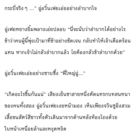
กระบี่จริงๆ …” ฉู่อวิ๋นเฟยเอ่ยอย่างลำบากใจ
ฉู่เฟยหยางยิ้มพลางเอ่ยปลอบ “นี่จะนับว่าลำบากได้อย่างไร
ข้าว่าคนผู้นี้พุ่งเป้ามาที่ข้าอย่างชัดเจน กลับทำให้เจ้าเดือดร้อน
แทน หากเจ้าไม่กลัวลำบากแล้ว ไยต้องกลัวข้าลำบากด้วย”
ฉู่อวิ๋นเฟยเอ่ยอย่างซาบซึ้ง “พี่ใหญ่ฉู่…”
“เกิดอะไรขึ้นกันแน่” เสียงเย็นชาสายหนึ่งตัดแทรกบทสนทนา
ของคนทั้งสอง ฉู่อวิ๋นเฟยเงยหน้ามอง เห็นเพียงจวินซูอิ่งสวม
เสื้อขนสัตว์สีขาวทั้งตัวเดินมาจากด้านหลังห้องโถงด้วย
ใบหน้าเหนื่อยล้าและหงุดหงิด