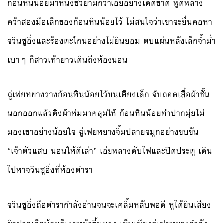
ก้อนหินน้อยมาหนึ่งชั่วยามกว่าเอ่ยอย่างเด็ดขาด พูดพลาง
คว้าสองมือเล็กของก้อนหินน้อยไว้ ไม่สนใจว่าเขาจะยื่นคอหา
จวินซูอิ่งและร้องตะโกนอย่างไม่ยินยอม ตบแผ่นหลังเล็กจ้ำม่ำ
เบาๆ ก็สาวเท้ายาวเดินถึงห้องนอน
ฉู่เฟยหยางวางก้อนหินน้อยไว้บนเตียงเล็ก จับถอดเสื้อผ้าชั้น
นอกออกแล้วดึงผ้าห่มมาคลุมให้ ก้อนหินน้อยทำปากมุ่ยไม่
มองเขาอย่างน้อยใจ ฉู่เฟยหยางจิ้มปลายจมูกอย่างขบขัน
“เจ้าตัวแสบ นอนให้ดีเล่า” เอ่ยพลางดับไฟและปิดประตู เดิน
ไปหาจวินซูอิ่งที่ห้องตำรา
จวินซูอิ่งถือตำรากำลังอ่านจนจะเคลิ้มหลับพอดี หูได้ยินเสียง