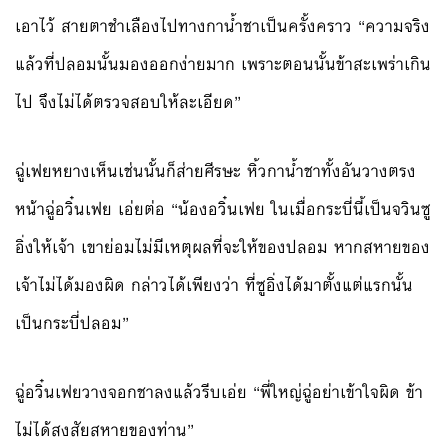
เอาไว้ สายตาชำเลืองไปทางกาน้ำชาเป็นครั้งคราว “ความจริง
แล้วที่ปลอมนั้นมองออกง่ายมาก เพราะตอนนั้นข้าสะเพร่าเกิน
ไป จึงไม่ได้ตรวจสอบให้ละเอียด”
ฉู่เฟยหยางเห็นเช่นนั้นก็ส่ายศีรษะ หิ้วกาน้ำชาทั้งอันวางตรง
หน้าฉู่อวิ๋นเฟย เอ่ยต่อ “น้องอวิ๋นเฟย ในเมื่อกระบี่นี้เป็นจวินซู
อิ่งให้เจ้า เขาย่อมไม่มีเหตุผลที่จะให้ของปลอม หากสหายของ
เจ้าไม่ได้มองผิด กล่าวได้เพียงว่า ที่ซูอิ่งได้มาตั้งแต่แรกนั้น
เป็นกระบี่ปลอม”
ฉู่อวิ๋นเฟยวางจอกชาลงแล้วรีบเอ่ย “พี่ใหญ่ฉู่อย่าเข้าใจผิด ข้า
ไม่ได้สงสัยสหายของท่าน”