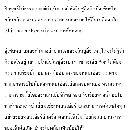
ฝึกยุทธิ์ไม่ธรรมดาแต่กำเนิด ต่อให้จวินซูอิ่งคิดถึงเพียงใด
กลับกลัวว่าจะปล่อยความสามารถของเขาให้สิ้นเปลืองเสีย
เปล่า กลายเป็นการถ่วงอนาคตที่งดงาม
ฉู่เฟยหยางมองท่าทางลำบากใจของจวินซูอิ่ง เหตุใดจะไม่รู้ว่า
คิดอะไรอยู่ เขาตบไหล่จวินซูอิ่งเบาๆ พลางเอ่ย “เจ้าไม่ต้อง
คิดมากเพียงนั้น อนาคตคืออนาคตของหลินเอ๋อร์ ติดตาม
ท่านอาจารย์ไปคือสิ่งที่หลินเอ๋อร์เลือกด้วยตนเอง พวกเราทำ
ตามความตั้งใจของหลินเอ๋อร์ก็พอ รอเสร็จเรื่องทางนี้ค่อยไป
หาท่านอาจารย์ เยี่ยมเยียนหลินเอ๋อร์ และถามการตัดสินใจทุก
อย่างของหลินเอ๋อร์อีกครั้ง ตอนนี้เจ้าไม่ต้องกังวล อ่านตำรา
ของเจ้าต่อเถิด ข้าจะไปดูก้อนหินน้อยให้”