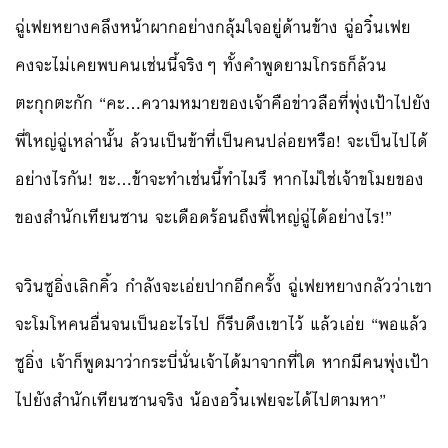
ฉู่เฟยหยางคลึงหน้าผากอย่างกลุ้มใจอยู่ด้านข้าง ฉู่อวิ๋นเฟย
คงจะไม่เคยพบคนเช่นนี้จริงๆ ทั้งคำพูดยามโกรธก็ล้วน
ตะกุกตะกัก “คะ…ความหมายของเจ้าคือข่าวลือที่พุ่งเป้าไปยัง
พี่ใหญ่ฉู่เหล่านั้น ล้วนเป็นข้าที่เป็นคนปล่อยหรือ! จะเป็นไปได้
อย่างไรกัน! ขะ…ข้าจะทำเช่นนี้ทำไมรึ หากไม่ใช่เจ้าขโมยของ
ของสำนักเทียนซาน จะเดือดร้อนถึงพี่ใหญ่ฉู่ได้อย่างไร!”
จวินซูอิ่งเลิกคิ้ว กำลังจะเอ่ยปากอีกครั้ง ฉู่เฟยหยางกลัวว่าเขา
จะโมโหคนอื่นจนเป็นอะไรไป ก็รีบดึงเขาไว้ แล้วเอ่ย “พอแล้ว
ซูอิ่ง เจ้าก็พูดมาว่ากระบี่นั่นเจ้าได้มาจากที่ใด หากมีคนพุ่งเป้า
ไปยังสำนักเทียนซานจริง น้องอวิ๋นเฟยจะได้ไปตามหา”