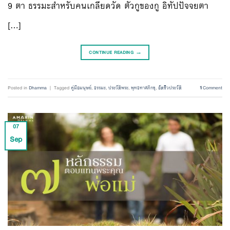
9 ตา ธรรมะสำหรับคนเกลียดวัด ตัวกูของกู อิทัปปัจจยตา
[…]
CONTINUE READING
→
Posted in
Dhamma
|
Tagged
คู่มือมนุษย์
,
ธรรมะ
,
ประวัติพระ
,
พุทธทาสภิกขุ
,
อัตชีวประวัติ
1
Comment
07
Sep