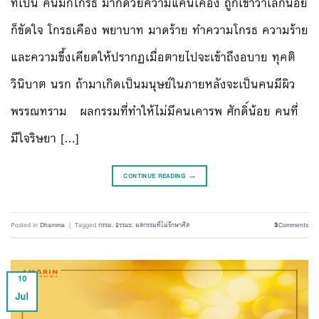
ที่เป็น คนมักโกรธ มากด้วยความแค้นเคือง ถูกเขาว่าเล็กน้อย
ก็ขัดใจ โกรธเคือง พยาบาท มาดร้าย ทำความโกรธ ความร้าย
และความขึ้งเคียดให้ปรากฏเมื่อตายไปจะเข้าถึงอบาย ทุคติ
วินิบาต นรก ถ้ามาเกิดเป็นมนุษย์ในภายหลังจะเป็นคนมีผิว
พรรณทราม ผลกรรมที่ทำให้ไม่มีคนเคารพ ศักดิ์น้อย คนที่
มีใจริษยา […]
CONTINUE READING
→
Posted in
Dhamma
|
Tagged
กรรม
,
ธรรมะ
,
ผลกรรมที่ไม่รักษาศีล
3
Comments
10
Jul