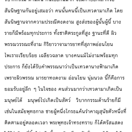
สันนิษฐานกันอยู่เสมอว่า คนนั้นคนนี้เป็นเทวดามาเกิด โดย
สันนิษฐานจากความประณีตงดงาม สูงส่งของผู้นั้นผู้นี้ บาง
รายก็มีพร้อมทุกประการ ทั้งชาติตระกูลที่สูง ฐานะที่ดี ผิว
พรรณวรรณะที่งาม กิริยาวาจามารยาทที่สุภาพอ่อนโยน
ไพเราะเรียบร้อย เฉลียวฉลาด บางคนแม้ไม่งามพร้อมทุก
ประการ ก็ยังได้รับคำพรรณนาว่าเป็นเทวดานางฟ้ามาเกิด
เพราะผิวพรรณ มารยาทงดงาม อ่อนโยน นุ่มนวล นี้ก็คือการ
ยอมรับอยู่ลึก ๆ ในใจของ คนส่วนมากว่าเทวดามาเกิดเป็น
มนุษย์ได้ มนุษย์ไปเกิดเป็นสัตว์ วิบากกรรมด้านร้ายก็มี
เช่นในสมัยพุทธกาล ชายผู้หนึ่งโกรธแค้นรำคาญสุนัขตัวหนึ่งที่
ติดตามอยู่ตลอดเวลา พระพุทธเจ้าทรงทราบ ก็ได้ตรัสแสดง