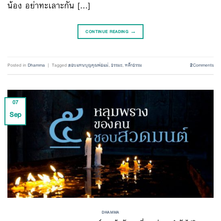
น้อง อย่าทะเลาะกัน […]
CONTINUE READING
→
Posted in
Dhamma
|
Tagged
ตอบแทนบุญคุณพ่อแม่
,
ธรรมะ
,
หลักธรรม
2
Comments
07
Sep
DHAMMA