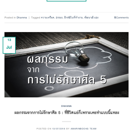
Posted in
Dhamma
|
Tagged
ความเครียด
,
ธรรมะ
,
ฝึกสติในที่ทำงาน
,
พัฒนาตัวเอง
5
Comments
13
Jul
DHAMMA
ผลกรรมจากการไม่รักษาศีล 5 : ที่ชีวิตแย่ก็เพราะเคยทำแบบนี้แหละ
POSTED ON
13/07/2018
BY
AMARINBOOKS TEAM