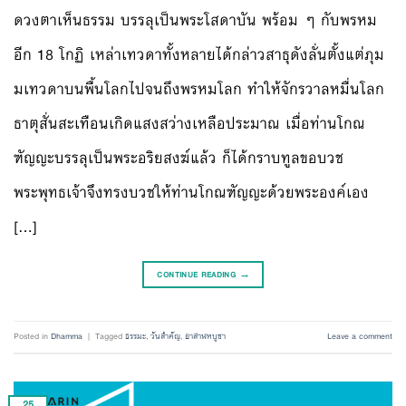
ดวงตาเห็นธรรม บรรลุเป็นพระโสดาบัน พร้อม ๆ กับพรหม
อีก 18 โกฏิ เหล่าเทวดาทั้งหลายได้กล่าวสาธุดังลั่นตั้งแต่ภุม
มเทวดาบนพื้นโลกไปจนถึงพรหมโลก ทำให้จักรวาลหมื่นโลก
ธาตุสั่นสะเทือนเกิดแสงสว่างเหลือประมาณ เมื่อท่านโกณ
ฑัญญะบรรลุเป็นพระอริยสงฆ์แล้ว ก็ได้กราบทูลขอบวช
พระพุทธเจ้าจึงทรงบวชให้ท่านโกณฑัญญะด้วยพระองค์เอง
[…]
CONTINUE READING
→
Posted in
Dhamma
|
Tagged
ธรรมะ
,
วันสำคัญ
,
อาสาฬหบูชา
Leave a comment
25