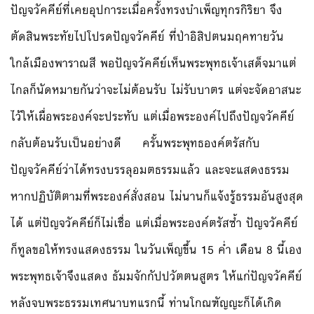
ปัญจวัคคีย์ที่เคยอุปการะเมื่อครั้งทรงบำเพ็ญทุกรกิริยา จึง
ตัดสินพระทัยไปโปรดปัญจวัคคีย์ ที่ป่าอิสิปตนมฤคทายวัน
ใกล้เมืองพาราณสี พอปัญจวัคคีย์เห็นพระพุทธเจ้าเสด็จมาแต่
ไกลก็นัดหมายกันว่าจะไม่ต้อนรับ ไม่รับบาตร แต่จะจัดอาสนะ
ไว้ให้เผื่อพระองค์จะประทับ แต่เมื่อพระองค์ไปถึงปัญจวัคคีย์
กลับต้อนรับเป็นอย่างดี ครั้นพระพุทธองค์ตรัสกับ
ปัญจวัคคีย์ว่าได้ทรงบรรลุอมตธรรมแล้ว และจะแสดงธรรม
หากปฏิบัติตามที่พระองค์สั่งสอน ไม่นานก็แจ้งรู้ธรรมอันสูงสุด
ได้ แต่ปัญจวัคคีย์ก็ไม่เชื่อ แต่เมื่อพระองค์ตรัสซ้ำ ปัญจวัคคีย์
ก็ทูลขอให้ทรงแสดงธรรม ในวันเพ็ญขึ้น 15 ค่ำ เดือน 8 นี้เอง
พระพุทธเจ้าจึงแสดง ธัมมจักกัปปวัตตนสูตร ให้แก่ปัญจวัคคีย์
หลังจบพระธรรมเทศนาบทแรกนี้ ท่านโกณฑัญญะก็ได้เกิด