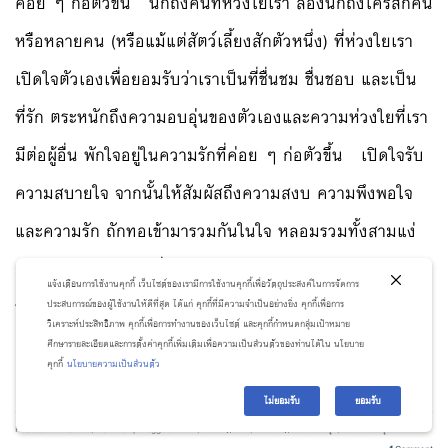
ค่อย ๆ ก่อตัวขึ้น นึกถึงคนที่ห่วงใยเรา ลองนึกถึงใครสักคน
หรือหลายคน (หรือแม้แต่สัตว์เลี้ยงสักตัวหนึ่ง) ที่ห่วงใยเรา
เปิดใจตัวเองเพื่อยอมรับว่าเราเป็นที่ชื่นชม ชื่นชอบ และเป็น
ที่รัก ตระหนักถึงความอบอุ่นของตัวเองและความห่วงใยที่เรา
มีต่อผู้อื่น พักใจอยู่ในความรักที่ค่อย ๆ ก่อตัวขึ้น เปิดใจรับ
ความสบายใจ จากนั้นให้สัมผัสถึงความสงบ ความพึงพอใจ
และความรัก ถักทอเข้ามารวมกันในใจ หลอมรวมทั้งสามแง่
มุมของประสบการณ์ที่สบายและอบอุ่นราวกับการได้กลับบ้าน
แจ้งเตือนการใช้งานคุกกี้ เว็บไซต์ของเรามีการใช้งานคุกกี้เพื่อวัตถุประสงค์ในการจัดการ
นี้เข้าไว้ด้วยกัน […]
ประสบการณ์ของผู้ใช้งานให้ดีที่สุด ได้แก่ คุกกี้ที่มีความจำเป็นอย่างยิ่ง คุกกี้เพื่อการ
วิเคราะห์ประสิทธิภาพ คุกกี้เพื่อการทำงานของเว็บไซต์ และคุกกี้กำหนดกลุ่มเป้าหมาย
ศึกษารายละเอียดและการตั้งค่าคุกกี้เพิ่มเติมเพื่อความเป็นส่วนตัวของท่านได้ใน นโยบาย
CONTINUE READING
→
คุกกี้
นโยบายความเป็นส่วนตัว
ไม่ยอมรับ
ยอมรับ
Posted in
Dhamma
,
How To
|
Tagged
ธรรมะ
,
พัฒนาตัวเอง
,
วิธีใช้ชีวิตให้มีความสุข
,
สมองสร้างสุข