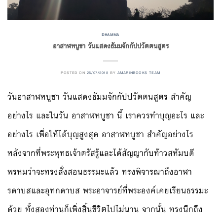
DHAMMA
อาสาฬหบูชา วันแสดงธัมมจักกัปปวัตตนสูตร
POSTED ON
26/07/2018
BY
AMARINBOOKS TEAM
วันอาสาฬหบูชา วันแสดงธัมมจักกัปปวัตตนสูตร สำคัญ
อย่างไร และในวัน อาสาฬหบูชา นี้ เราควรทำบุญอะไร และ
อย่างไร เพื่อให้ได้บุญสูงสุด อาสาฬหบูชา สำคัญอย่างไร
หลังจากที่พระพุทธเจ้าตรัสรู้และได้สัญญากับท้าวสหัมบดี
พรหมว่าจะทรงสั่งสอนธรรมะแล้ว ทรงพิจารณาถึงอาฬา
รดาบสและอุทกดาบส พระอาจารย์ที่พระองค์เคยเรียนธรรมะ
ด้วย ทั้งสองท่านก็เพิ่งสิ้นชีวิตไปไม่นาน จากนั้น ทรงนึกถึง