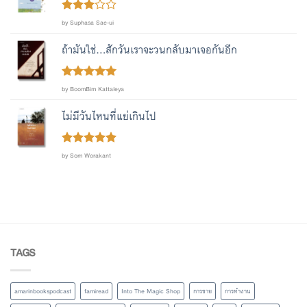
Rated
by Suphasa Sae-ui
out
3
of 5
ถ้ามันใช่...สักวันเราจะวนกลับมาเจอกันอีก
Rated
out
5
by BoomBim Kattaleya
of 5
ไม่มีวันไหนที่แย่เกินไป
Rated
out
5
by Som Worakant
of 5
TAGS
amarinbookspodcast
famiread
Into The Magic Shop
การขาย
การทำงาน