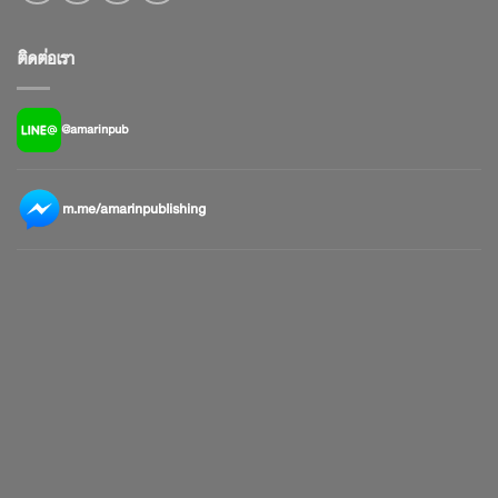
ติดต่อเรา
@amarinpub
m.me/amarinpublishing