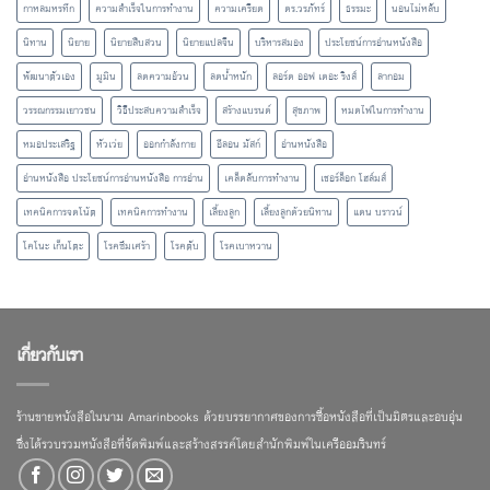
กาหลมหรทึก
ความสำเร็จในการทำงาน
ความเครียด
ดร.วรภัทร์
ธรรมะ
นอนไม่หลับ
นิทาน
นิยาย
นิยายสืบสวน
นิยายแปลจีน
บริหารสมอง
ประโยชน์การอ่านหนังสือ
พัฒนาตัวเอง
มูมิน
ลดความอ้วน
ลดน้ำหนัก
ลอร์ด ออฟ เดอะ ริงส์
ลากอม
วรรณกรรมเยาวชน
วิธีประสบความสำเร็จ
สร้างแบรนด์
สุขภาพ
หมดไฟในการทำงาน
หมอประเสริฐ
หัวเว่ย
ออกกำลังกาย
อีลอน มัสก์
อ่านหนังสือ
อ่านหนังสือ ประโยชน์การอ่านหนังสือ การอ่าน
เคล็ดลับการทำงาน
เชอร์ล็อก โฮล์มส์
เทคนิคการจดโน้ต
เทคนิคการทำงาน
เลี้ยงลูก
เลี้ยงลูกด้วยนิทาน
แดน บราวน์
โคโนะ เก็นโตะ
โรคซึมเศร้า
โรคตับ
โรคเบาหวาน
เกี่ยวกับเรา
ร้านขายหนังสือในนาม Amarinbooks ด้วยบรรยากาศของการซื้อหนังสือที่เป็นมิตรและอบอุ่น
ซึ่งได้รวบรวมหนังสือที่จัดพิมพ์และสร้างสรรค์โดยสำนักพิมพ์ในเครืออมรินทร์