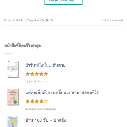
CONTINUE READING
→
Posted in
Health
|
Tagged
นั่งนาน
,
สุขภาพ
Leave a comment
หนังสือที่มีคนรีวิวล่าสุด
ถ้าวันหนึ่งนั้น...ฉันตาย
Rated
out
5
by สุพรรษา สุระถาวร
of 5
แด่คุณที่กลัวการเปลี่ยนแปลงมาตลอดชีวิต
Rated
4
by sitanun pojchananupap
out of 5
บ้าน 100 ชั้น - ปกแข็ง