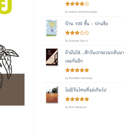
Rated
4
by sitanun pojchananupap
out of 5
บ้าน 100 ชั้น - ปกแข็ง
Rated
by Suphasa Sae-ui
out
3
of 5
ถ้ามันใช่...สักวันเราจะวนกลับมา
เจอกันอีก
Rated
out
5
by BoomBim Kattaleya
of 5
ไม่มีวันไหนที่แย่เกินไป
Rated
out
5
by Som Worakant
of 5