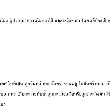
โมง ผู้ป่วยเบาหวานไม่ควรใช้ และระวังหากเป็นคนที่ท้องเสีย
เทศ ใบพิเสน ลูกจันทน์ ดอกจันทน์ กานพลู ใบสันพร้าหอม ห
ขับเสมหะ เมื่อละลายกับน้ำลูกมะแว้งเครือหรือลูกมะแว้งต้น 
โมง