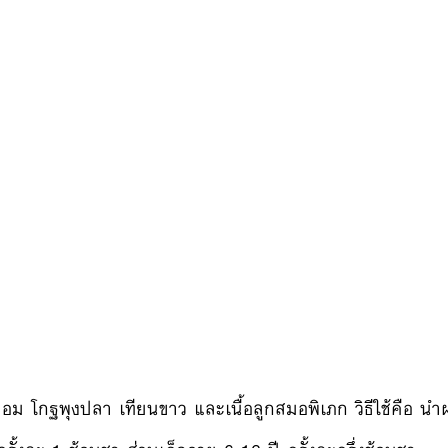
อม โกฐพุงปลา เทียนขาว และเนื้อลูกสมอพิเภก วิธีใช้คือ น