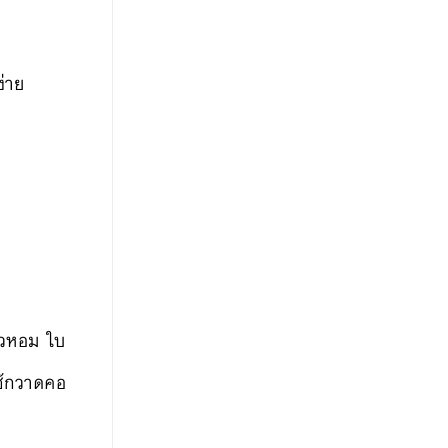
ง่าย
ัวหอม ใบ
ใช้กวาดคอ