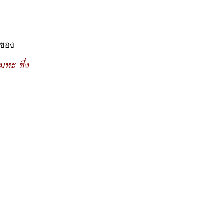
ิของ
มหะ ซึ่ง