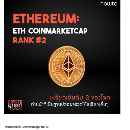
Ethereum: ETH
CoinMarketCap Rank #2