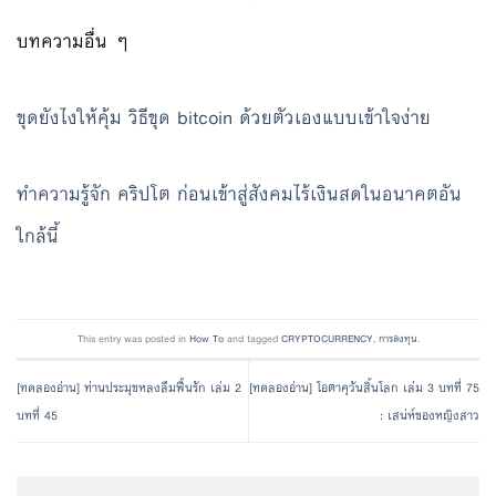
บทความอื่น ๆ
ขุดยังไงให้คุ้ม วิธีขุด bitcoin ด้วยตัวเองแบบเข้าใจง่าย
ทำความรู้จัก คริปโต ก่อนเข้าสู่สังคมไร้เงินสดในอนาคตอัน
ใกล้นี้
This entry was posted in
How To
and tagged
CRYPTOCURRENCY
,
การลงทุน
.
[ทดลองอ่าน] ท่านประมุขหลงลืมฟื้นรัก เล่ม 2
[ทดลองอ่าน] โอตาคุวันสิ้นโลก เล่ม 3 บทที่ 75
บทที่ 45
: เสน่ห์ของหญิงสาว