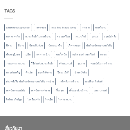
TAGS
amarinbookspodcast
famiread
Into The Magic Shop
การขาย
การทำงาน
กาหลมหรทึก
ความสำเร็จในการทำงาน
ความเครียด
ดร.วรภัทร์
ธรรมะ
นอนไม่หลับ
นิทาน
นิยาย
นิยายสืบสวน
นิยายแปลจีน
บริหารสมอง
ประโยชน์การอ่านหนังสือ
พัฒนาตัวเอง
มูมิน
ลดความอ้วน
ลดน้ำหนัก
ลอร์ด ออฟ เดอะ ริงส์
ลากอม
วรรณกรรมเยาวชน
วิธีประสบความสำเร็จ
สร้างแบรนด์
สุขภาพ
หมดไฟในการทำงาน
หมอประเสริฐ
หัวเว่ย
ออกกำลังกาย
อีลอน มัสก์
อ่านหนังสือ
อ่านหนังสือ ประโยชน์การอ่านหนังสือ การอ่าน
เคล็ดลับการทำงาน
เชอร์ล็อก โฮล์มส์
เทคนิคการจดโน้ต
เทคนิคการทำงาน
เลี้ยงลูก
เลี้ยงลูกด้วยนิทาน
แดน บราวน์
โคโนะ เก็นโตะ
โรคซึมเศร้า
โรคตับ
โรคเบาหวาน
เกี่ยวกับเรา