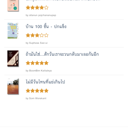
Rated
4
by sitanun pojchananupap
out of 5
บ้าน 100 ชั้น - ปกแข็ง
Rated
by Suphasa Sae-ui
out
3
of 5
ถ้ามันใช่...สักวันเราจะวนกลับมาเจอกันอีก
Rated
out
5
by BoomBim Kattaleya
of 5
ไม่มีวันไหนที่แย่เกินไป
Rated
out
5
by Som Worakant
of 5