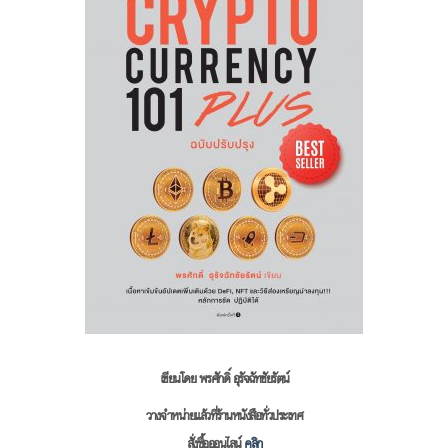
เขียนโดย พรศักดิ์ อุรัจฉัทชัยรัตน์
วางจำหน่ายแล้วที่ร้านหนังสือทั่วประเทศ
สั่งซื้อออนไลน์
คลิก