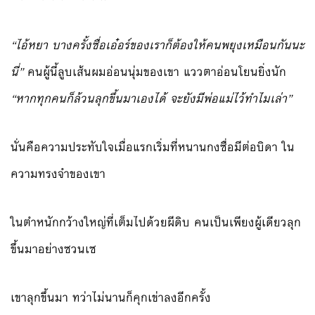
“ไอ้หยา บางครั้งซื่อเอ๋อร์ของเราก็ต้องให้คนพยุงเหมือนกันนะ
นี่”
คนผู้นี้ลูบเส้นผมอ่อนนุ่มของเขา แววตาอ่อนโยนยิ่งนัก
“หากทุกคนก็ล้วนลุกขึ้นมาเองได้ จะยังมีพ่อแม่ไว้ทำไมเล่า”
นั่นคือความประทับใจเมื่อแรกเริ่มที่หนานกงซื่อมีต่อบิดา ใน
ความทรงจำของเขา
ในตำหนักกว้างใหญ่ที่เต็มไปด้วยผีดิบ คนเป็นเพียงผู้เดียวลุก
ขึ้นมาอย่างซวนเซ
เขาลุกขึ้นมา ทว่าไม่นานก็คุกเข่าลงอีกครั้ง