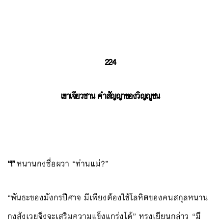
224
เขาเจียวซาน คำสัญญาของวิญญูชน
“!”
หนานกงซื่อผวา “ท่านแม่?”
“พันธะของมังกรปีศาจ มีเพียงต้องใช้โลหิตของคนสกุลหนาน
กงสังเวยจึงจะเสริมความแข็งแกร่งได้” หรงเยียนกล่าว “มี