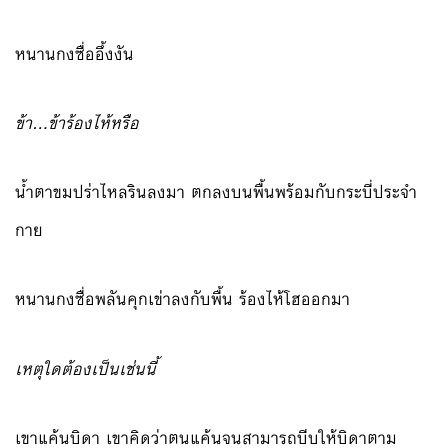
หนานกงซื่ออึ้งงัน
ข้า…ข้าร้องไห้หรือ
น้ำตาขมปร่าไหลรินลงมา ตกลงบนพื้นพร้อมกับกระบี่ประจำ
กาย
หนานกงซื่อพลันคุกเข่าลงกับพื้น ร้องไห้โฮออกมา
เหตุใดต้องเป็นเช่นนี้
เขาแค้นบิดา เขาคิดว่าตนแค้นจนสามารถบีบให้บิดาตาม