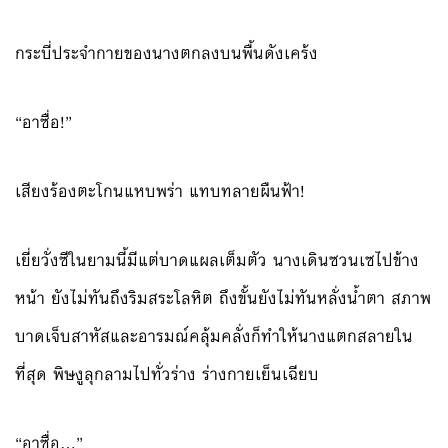
กระบี่ประจำกายของนางตกลงบนพื้นดังเคร้ง
“อาซื่อ!”
เสียงร้องตะโกนแหบพร่า แทบทลายผืนฟ้า!
เยี่ยวั่งซีในยามนี้มีแต่บาดแผลเต็มตัว นางเดินซวนเซไปข้าง
หน้า ยังไม่ทันถึงริมสระโลหิต ถึงขั้นยังไม่ทันหลั่งน้ำตา สภาพ
บาดเจ็บสาหัสและอารมณ์คลุ้มคลั่งก็ทำให้นางแตกสลายใน
ที่สุด พิษงูลุกลามไปทั่วร่าง ร่างกายเย็นเฉียบ
“อาซื่อ…”