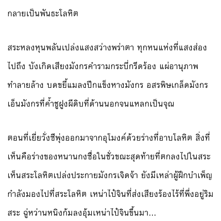
กลายเป็นพันธะโลหิต
สระหลงหุนพลันเปล่งแสงสว่างพร่าตา ทุกหนแห่งที่แสงส่อง
ไปถึง บังเกิดเสียงมังกรคำรามกระบี่กรีดร้อง แผ่อานุภาพ
ทำลายล้าง บดขยี้แมลงปีกแข็งหางมังกร อสรพิษเกล็ดมังกร
เอ็นมังกรที่ค้ำชูฝูงผีดิบที่ด้านนอกจนแหลกเป็นจุณ
ตอนที่เยี่ยวั่งซีพุ่งออกมาจากอุโมงค์ด้วยร่างที่อาบโลหิต สิ่งที่
เห็นคือร่างของหนานกงซื่อในชั่วขณะสุดท้ายที่ตกลงไปในสระ
เห็นสระโลหิตเปล่งประกายมังกรเจิดจ้า ยังมีเหล่าผู้ฝึกบำเพ็ญ
กำลังมองไปที่สระโลหิต เหน่าไป๋จินที่ส่งเสียงร้องไร้ที่พึ่งอยู่ริม
สระ ฉู่หว่านหนิงก้มลงอุ้มเหน่าไป๋จินขึ้นมา…