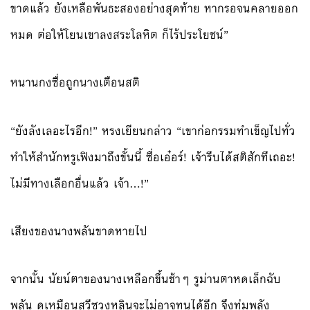
ขาดแล้ว ยังเหลือพันธะสองอย่างสุดท้าย หากรอจนคลายออก
หมด ต่อให้โยนเขาลงสระโลหิต ก็ไร้ประโยชน์”
หนานกงซื่อถูกนางเตือนสติ
“ยังลังเลอะไรอีก!” หรงเยียนกล่าว “เขาก่อกรรมทำเข็ญไปทั่ว
ทำให้สำนักหรูเฟิงมาถึงขั้นนี้ ซื่อเอ๋อร์! เจ้ารีบได้สติสักทีเถอะ!
ไม่มีทางเลือกอื่นแล้ว เจ้า…!”
เสียงของนางพลันขาดหายไป
จากนั้น นัยน์ตาของนางเหลือกขึ้นช้าๆ รูม่านตาหดเล็กฉับ
พลัน ดูเหมือนสวีซวงหลินจะไม่อาจทนได้อีก จึงทุ่มพลัง