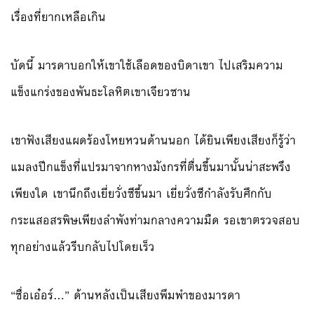
เรื่องที่ยากเหลือเกิน
บัดนี้ มารดาบอกให้เขาใช้เลือดของบิดาเขา ไปเสริมความ
แข็งแกร่งของพันธะโลหิตเขาเจียวซาน
เขาฟังเสียงแผดร้องโหยหวนด้านนอก ได้ยินเพียงเสียงก็รู้ว่า
แมลงปีกแข็งที่แปรมาจากหางมังกรที่ตื่นขึ้นมานั้นน่าสะพรึง
เพียงใด เขานึกถึงเยี่ยวั่งซีขึ้นมา เยี่ยวั่งซีกำลังรับศึกกับ
กระแสอสรพิษเพียงลำพังท่ามกลางความมืด รอเขาตรวจสอบ
ทุกอย่างแล้วรีบกลับไปโดยเร็ว
“ซื่อเอ๋อร์…” ด้านหลังเป็นเสียงพึมพำของมารดา