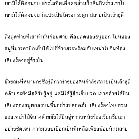
เขามิได้คิดจนจบ สระโลหิตเดือดพล่านก็กลืนกินร่างเขาไป
เขามิได้คิดจนจบ ก็แปรเป็นโครงกระดูก สลายเป็นเถ้าธุลี
สิ่งสุดท้ายที่เขาทำทันก่อนตาย คือปลดซองธนูออก โยนซอง
ธนูที่มารดาปักเย็บให้ไปที่ข้างสระพร้อมกับเหน่าไป๋จินที่ส่ง
เสียงร้องอยู่ข้างใน
ชั่วขณะที่หนานกงซื่อรู้สึกว่าร่างของตนกำลังสลายเป็นเถ้าธุลี
คล้ายจะยังมีสติรับรู้อยู่ แต่มิได้รู้สึกเจ็บปวด เขาคล้ายได้ยิน
เสียงซองธนูตกลงบนพื้นอย่างปลอดภัย เสียงร้องโหยหวน
ของเหน่าไป๋จิน คล้ายยังได้ยินฉู่หว่านหนิงร้องเรียกชื่อเขา
อย่างชัดเจน ความสงบเยือกเย็นที่เหลือเพียงน้อยนิดมลาย