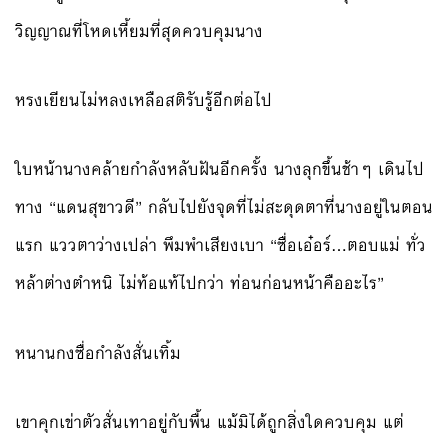
วิญญาณที่โหดเหี้ยมที่สุดควบคุมนาง
หรงเยียนไม่หลงเหลือสติรับรู้อีกต่อไป
ใบหน้านางคล้ายกำลังหลับฝันอีกครั้ง นางลุกขึ้นช้าๆ เดินไป
ทาง “แดนสุขาวดี” กลับไปยังจุดที่ไม่สะดุดตาที่นางอยู่ในตอน
แรก แววตาว่างเปล่า พึมพำเสียงเบา “ซื่อเอ๋อร์…ตอบแม่ ทั่ว
หล้าต่างตำหนิ ไม่ท้อแท้ไปกว่า ท่อนก่อนหน้าคืออะไร”
หนานกงซื่อกำลังสั่นเทิ้ม
เขาคุกเข่าตัวสั่นเทาอยู่กับพื้น แม้มิได้ถูกสิ่งใดควบคุม แต่