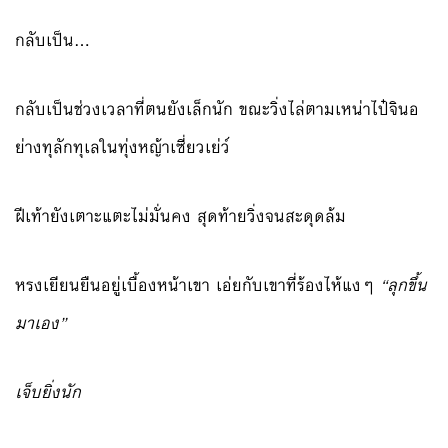
กลับเป็น…
กลับเป็นช่วงเวลาที่ตนยังเล็กนัก ขณะวิ่งไล่ตามเหน่าไป๋จินอ
ย่างทุลักทุเลในทุ่งหญ้าเซี่ยวเย่ว์
ฝีเท้ายังเตาะแตะไม่มั่นคง สุดท้ายวิ่งจนสะดุดล้ม
หรงเยียนยืนอยู่เบื้องหน้าเขา เอ่ยกับเขาที่ร้องไห้แงๆ
“ลุกขึ้น
มาเอง”
เจ็บยิ่งนัก