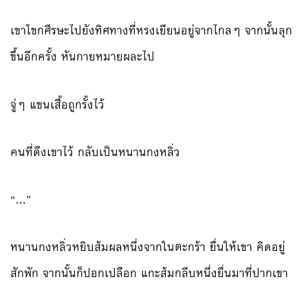
เขาโขกศีรษะไปยังทิศทางที่หรงเยียนอยู่จากไกลๆ จากนั้นลุก
ขึ้นอีกครั้ง หันกายหมายผละไป
จู่ๆ แขนเสื้อถูกรั้งไว้
คนที่ดึงเขาไว้ กลับเป็นหนานกงหลิ่ว
“…”
หนานกงหลิ่วหยิบส้มผลหนึ่งจากในตะกร้า ยื่นให้เขา คิดอยู่
สักพัก จากนั้นก็ปอกเปลือก แกะส้มกลีบหนึ่งยื่นมาที่ปากเขา