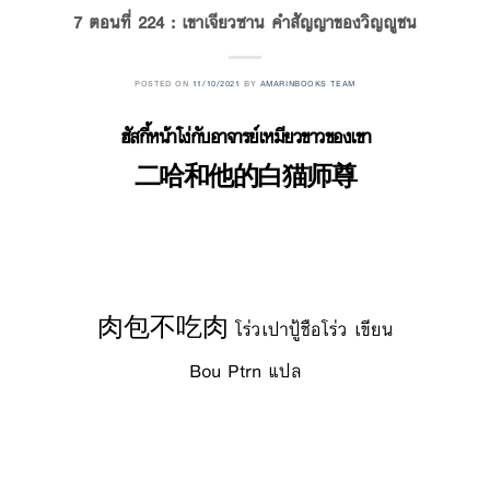
7 ตอนที่ 224 : เขาเจียวซาน คำสัญญาของวิญญูชน
POSTED ON
11/10/2021
BY
AMARINBOOKS TEAM
ฮัสกี้หน้าโง่กับอาจารย์เหมียวขาวของเขา
二哈和他的白猫师尊
肉包不吃肉 โร่วเปาปู้ชือโร่ว เขียน
Bou Ptrn แปล