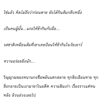
ใช่แล้ว คิดไม่ถึงว่าก่อนตาย ยังได้กินส้มกลีบหนึ่ง
เป็นคนผู้นั้น…แกะให้ข้ากินกับมือ…
รสชาติเหมือนส้มที่เขาเคยป้อนให้ข้ากินในวัยเยาว์
หวานอร่อยยิ่งนัก…
วิญญาณของหนานกงซื่อพลันแตกสลาย ทุกสิ่งเลือนหาย ทุก
สิ่งกลายเป็นเงามายาในอดีต ความฝันเก่า เรื่องราวแต่หน
หลัง ล้วนล่วงเลยไป