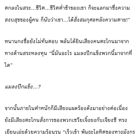
ตกลงในสระ…ชีวิต…ชีวิตต่ำช้าของเขา ก็จะแลกมาซึ่งความ
สงบสุขของผู้คน ก็นับว่าเขา…ได้สั่งสมกุศลหลังความตาย!”
หนานกงซื่อยังไม่ทันตอบ พลันได้ยินเสียงคนตะโกนมาจาก
ทางด้านสระหลงหุน “นี่มันอะไร แมลงปีกแข็งพวกนี้มาจากที่
ใด”
แมลงปีกแข็ง…?
จากนั้นภายในตำหนักก็มีเสียงแผดร้องดังมาอย่างต่อเนื่อง
ยังมีเสียงตะโกนสั่งการของพวกเซวียเจิ้งยงกับเจียงซี หรง
เยียนเอ่ยด้วยความร้อนรน “เร็วเข้า พันธะโลหิตของหางมังกร