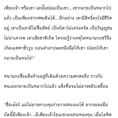
เพียงเจ้า หรือเขา ฉะนั้นย่อมเป็นเขา…เขากลายเป็นหมากไป
แล้ว เป็นเพียงซากศพเดินได้…อีกอย่าง เขามีสิทธิ์อะไรมีชีวิต
อยู่ เขาเป็นสามีไม่ซื่อสัตย์ เป็นบิดาไม่เคร่งครัด เป็นวิญญูชน
ไม่น่าเคารพ เขาเสียชาติเกิด ใครจะรู้ว่าเหตุใดหนานกงซวี่จึง
เกิดเมตตาชั่ววูบ ถอนคำสาปผลหลิงฉือให้เขา ปล่อยให้เขา
กลายเป็นคนโง่!”
หนานกงซื่อแข็งค้างอยู่ที่เดิมด้วยความตกตะลึง ราวกับ
ตนเองกลายเป็นหมากไปแล้ว แข็งทื่อจนไม่อาจขยับเขยื้อน
“ซื่อเอ๋อร์ แม่ไม่อาจควบคุมร่างกายตนเองได้ ยากจะลงมือ
บัดนี้มีเพียงเจ้า…มีเพียงเจ้าโยนเขาลงสระหลงหุน เมื่อโลหิต