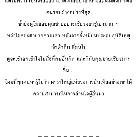
แต่ในความเป็นจริงแล้ว เจ้าตัวกลับบ้าอำนาจและเผด็จการต่อ
คนรอบข้างอย่างที่สุด
ซ้ำยังดูไม่ชอบคุณชายอย่างเซียวจยาซู่เอามาก ๆ
ทว่าโชคชะตายากคาดเดา หลังจากจี้เหมี่ยนประสบอุบัติเหตุ
เจ้าตัวก็เปลี่ยนไป
ดูจะเข้าอกเข้าใจในสิ่งที่คนอื่นคิด และดีกับคุณชายเซียวมาก
ขึ้น…
โดยที่ทุกคนหารู้ไม่ว่า ดาราใหญ่แห่งวงการบันเทิงอย่างเขาได้
ความสามารถในการอ่านใจผู้อื่นมา
—.—.—.—.—.—.—.—.—.—