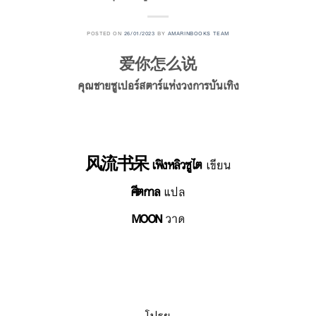
POSTED ON
26/01/2023
BY
AMARINBOOKS TEAM
爱你怎么说
คุณชายซูเปอร์สตาร์แห่งวงการบันเทิง
风流书呆 เฟิงหลิวซูไต
เขียน
ศีตกาล
แปล
MOON
วาด