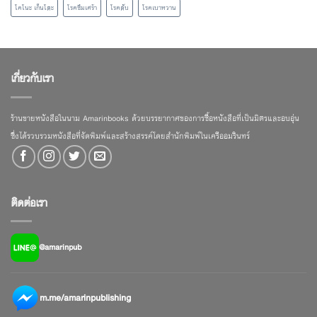
โคโนะ เก็นโตะ
โรคซึมเศร้า
โรคตับ
โรคเบาหวาน
เกี่ยวกับเรา
ร้านขายหนังสือในนาม Amarinbooks ด้วยบรรยากาศของการซื้อหนังสือที่เป็นมิตรและอบอุ่น
ซึ่งได้รวบรวมหนังสือที่จัดพิมพ์และสร้างสรรค์โดยสำนักพิมพ์ในเครืออมรินทร์
ติดต่อเรา
@amarinpub
m.me/amarinpublishing