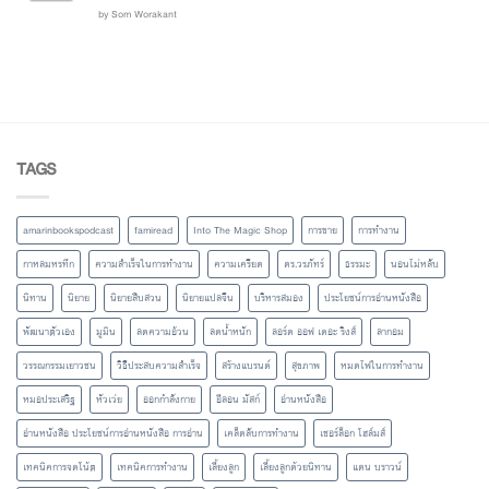
Rated
out
5
by Som Worakant
of 5
TAGS
amarinbookspodcast
famiread
Into The Magic Shop
การขาย
การทำงาน
กาหลมหรทึก
ความสำเร็จในการทำงาน
ความเครียด
ดร.วรภัทร์
ธรรมะ
นอนไม่หลับ
นิทาน
นิยาย
นิยายสืบสวน
นิยายแปลจีน
บริหารสมอง
ประโยชน์การอ่านหนังสือ
พัฒนาตัวเอง
มูมิน
ลดความอ้วน
ลดน้ำหนัก
ลอร์ด ออฟ เดอะ ริงส์
ลากอม
วรรณกรรมเยาวชน
วิธีประสบความสำเร็จ
สร้างแบรนด์
สุขภาพ
หมดไฟในการทำงาน
หมอประเสริฐ
หัวเว่ย
ออกกำลังกาย
อีลอน มัสก์
อ่านหนังสือ
อ่านหนังสือ ประโยชน์การอ่านหนังสือ การอ่าน
เคล็ดลับการทำงาน
เชอร์ล็อก โฮล์มส์
เทคนิคการจดโน้ต
เทคนิคการทำงาน
เลี้ยงลูก
เลี้ยงลูกด้วยนิทาน
แดน บราวน์