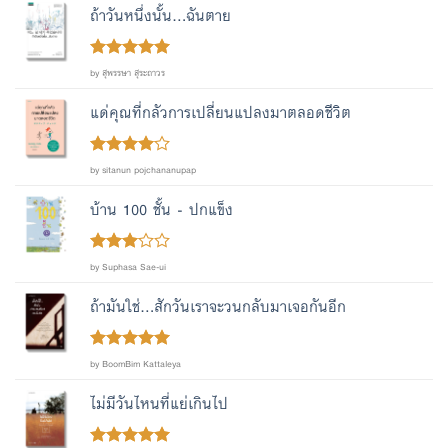
ถ้าวันหนึ่งนั้น...ฉันตาย
Rated
out
5
by สุพรรษา สุระถาวร
of 5
แด่คุณที่กลัวการเปลี่ยนแปลงมาตลอดชีวิต
Rated
4
by sitanun pojchananupap
out of 5
บ้าน 100 ชั้น - ปกแข็ง
Rated
by Suphasa Sae-ui
out
3
of 5
ถ้ามันใช่...สักวันเราจะวนกลับมาเจอกันอีก
Rated
out
5
by BoomBim Kattaleya
of 5
ไม่มีวันไหนที่แย่เกินไป